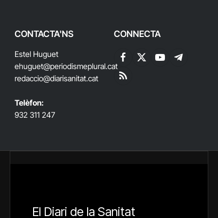
CONTACTA'NS
CONNECTA
Estel Huguet
Facebook
X
YouTube
Telegram
ehuguet
@periodismeplural.cat
(Twitter)
redaccio@diarisanitat.cat
RSS
Telèfon:
932 311 247