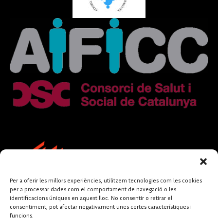
Per a oferir les millors experiències, utilitzem tecnologies com les cookies
per a processar dades com el comportament de navegació o les
identificacions úniques en aquest lloc. No consentir o retirar el
consentiment, pot afectar negativament unes certes característiques i
funcions.