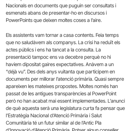
Nacionals en documents que puguin ser consultats i
esmenats abans de presentar-ho en discursos i
PowerPoints que deixen moltes coses a l’aire.
Els assistents vam tornar a casa contents. Feia temps
que no saludàvem als companys. La crisi ha reduït els
actes públics i ens ha tancat a la consulta. La
presentació tampoc ens va decebre perquè no hi
havíem dipositat gaires expectatives. Anàvem a un
“déjà vu”. Des dels anys vuitanta que participem en
documents per millorar l’atenció primària. Quasi sempre
apareixen les mateixes propostes. Moltes només han
passat de les antigues transparències al PowerPoint
però no han acabat mai essent implementades. L’anunci
de què aquesta serà una legislatura curta fa pensar que
l’Estratègia Nacional d’Atenció Primària i Salut
Comunitària té un futur similar al de l’Antic Pla
d’Innovació d’Atenció Primària. Potser algun conseller