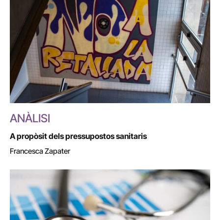
ANÀLISI
A propòsit dels pressupostos sanitaris
Francesca Zapater