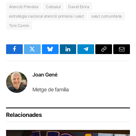
Atenció Primària
Catsalut
David Elvira
estratègia nacional atenció primària i salut
salut comunitària
Toni Comín
Facebook
Twitter
Bluesky
LinkedIn
Telegram
Copy
Email
Link
Joan Gené
Metge de família
Relacionades