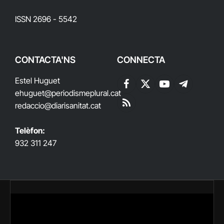
ISSN 2696 - 5542
CONTACTA'NS
CONNECTA
Estel Huguet
Facebook
X
YouTube
Telegram
ehuguet
@periodismeplural.cat
(Twitter)
redaccio@diarisanitat.cat
RSS
Telèfon:
932 311 247