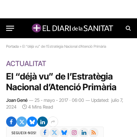
Portada
»
El “déjà vu” de l’Estratègia Nacional d’Atenció Primària
ACTUALITAT
El “déjà vu” de l’Estratègia
Nacional d’Atenció Primària
Joan Gené
25 - mayo - 2017 · 06:00
Updated:
julio 7,
2024
4 Mins Read
Facebook
X
Bluesky
Instagram
LinkedIn
RSS
SEGUEIX-NOS!