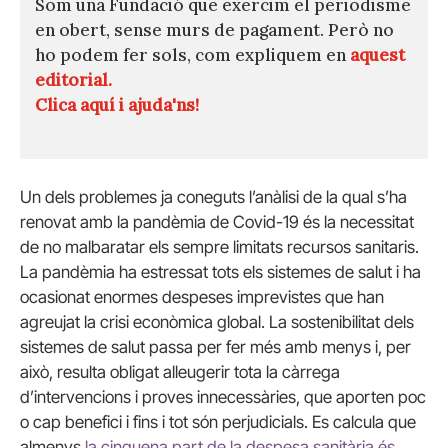
Som una Fundació que exercim el periodisme
en obert, sense murs de pagament. Però no
ho podem fer sols, com expliquem en
aquest
editorial.
Clica aquí i ajuda'ns!
Un dels problemes ja coneguts l’anàlisi de la qual s’ha
renovat amb la pandèmia de Covid-19 és la necessitat
de no malbaratar els sempre limitats recursos sanitaris.
La pandèmia ha estressat tots els sistemes de salut i ha
ocasionat enormes despeses imprevistes que han
agreujat la crisi econòmica global. La sostenibilitat dels
sistemes de salut passa per fer més amb menys i, per
això, resulta obligat alleugerir tota la càrrega
d’intervencions i proves innecessàries, que aporten poc
o cap benefici i fins i tot són perjudicials. Es calcula que
almenys
la cinquena part de la despesa sanitària és