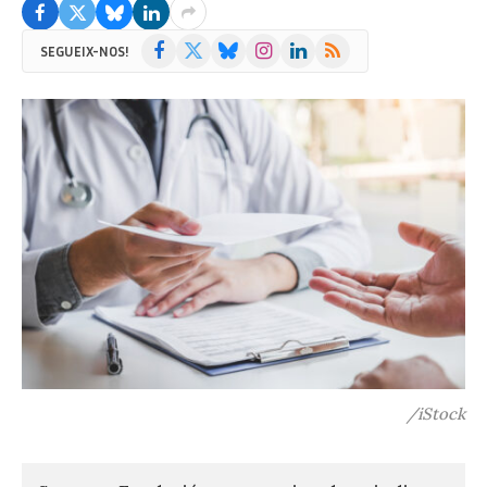
Facebook
X
Bluesky
Instagram
LinkedIn
RSS
SEGUEIX-NOS!
(Twitter)
/iStock