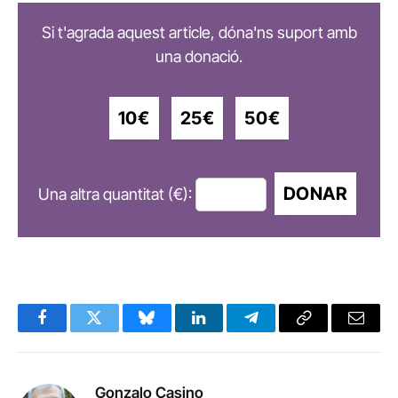
Si t'agrada aquest article, dóna'ns suport amb
una donació.
10€
25€
50€
DONAR
Una altra quantitat (€):
Facebook
Twitter
Bluesky
LinkedIn
Telegram
Copy
Email
Link
Gonzalo Casino