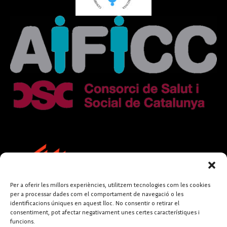
Per a oferir les millors experiències, utilitzem tecnologies com les cookies
per a processar dades com el comportament de navegació o les
identificacions úniques en aquest lloc. No consentir o retirar el
consentiment, pot afectar negativament unes certes característiques i
funcions.