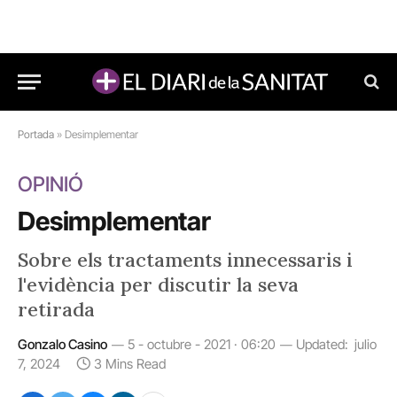
Portada
»
Desimplementar
OPINIÓ
Desimplementar
Sobre els tractaments innecessaris i
l'evidència per discutir la seva
retirada
Gonzalo Casino
5 - octubre - 2021 · 06:20
Updated:
julio
7, 2024
3 Mins Read