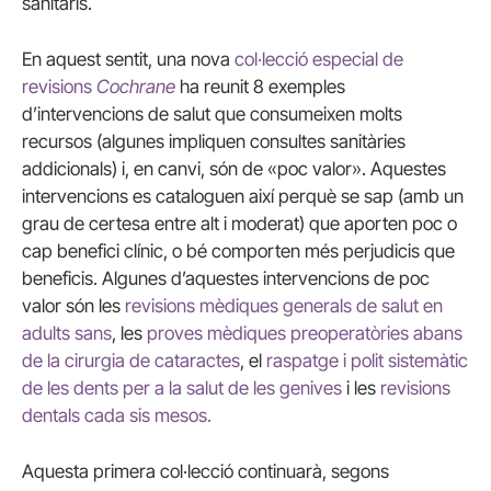
sanitaris.
En aquest sentit, una nova
col·lecció especial de
revisions
Cochrane
ha reunit 8 exemples
d’intervencions de salut que consumeixen molts
recursos (algunes impliquen consultes sanitàries
addicionals) i, en canvi, són de «poc valor». Aquestes
intervencions es cataloguen així perquè se sap (amb un
grau de certesa entre alt i moderat) que aporten poc o
cap benefici clínic, o bé comporten més perjudicis que
beneficis. Algunes d’aquestes intervencions de poc
valor són les
revisions mèdiques generals de salut en
adults sans
, les
proves mèdiques preoperatòries abans
de la cirurgia de cataractes
, el
raspatge i polit sistemàtic
de les dents per a la salut de les genives
i les
revisions
dentals cada sis mesos.
Aquesta primera col·lecció continuarà, segons