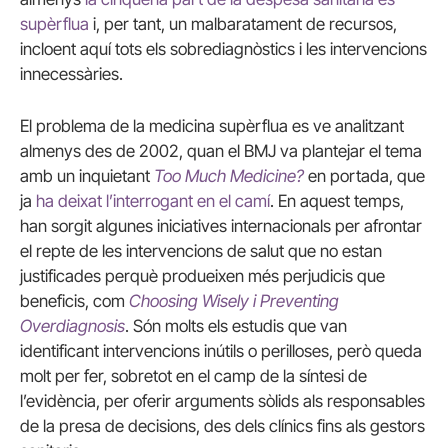
supèrflua
i, per tant, un malbaratament de recursos,
incloent aquí tots els sobrediagnòstics i les intervencions
innecessàries.
El problema de la medicina supèrflua es ve analitzant
almenys des de 2002, quan el BMJ va plantejar el tema
amb un inquietant
Too Much Medicine?
en portada, que
ja
ha deixat l’interrogant en el camí
. En aquest temps,
han sorgit algunes iniciatives internacionals per afrontar
el repte de les intervencions de salut que no estan
justificades perquè produeixen més perjudicis que
beneficis, com
Choosing Wisely i Preventing
Overdiagnosis
. Són molts els estudis que van
identificant intervencions inútils o perilloses, però queda
molt per fer, sobretot en el camp de la síntesi de
l’evidència, per oferir arguments sòlids als responsables
de la presa de decisions, des dels clínics fins als gestors