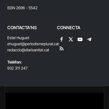
ISSN 2696 - 5542
CONTACTA'NS
CONNECTA
Estel Huguet
Facebook
X
YouTube
Telegram
ehuguet
@periodismeplural.cat
(Twitter)
redaccio@diarisanitat.cat
RSS
Telèfon:
932 311 247