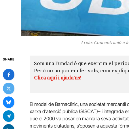
Arxiu: Concentració a l
SHARE
Som una Fundació que exercim el perio
Però no ho podem fer sols, com expli
Clica aquí i ajuda'ns!
El model de Barnaclínic, una societat mercantil 
xarxa d’atenció pública (SISCAT)– i integrada en
que el 2000 va posar en marxa la seva activitat 
moviments ciutadans, s’oposen a aquesta fórmul