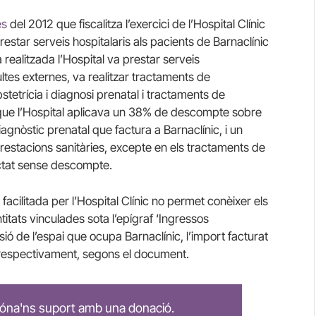
es
del 2012 que fiscalitza l’exercici de l’Hospital Clínic
restar serveis hospitalaris als pacients de Barnaclínic
ealitzada l’Hospital va prestar serveis
ultes externes, va realitzar tractaments de
stetrícia i diagnosi prenatal i tractaments de
a que l’Hospital aplicava un 38% de descompte sobre
iagnòstic prenatal que factura a Barnaclínic, i un
prestacions sanitàries, excepte en els tractaments de
actat sense descompte.
facilitada per l’Hospital Clínic no permet conèixer els
titats vinculades sota l’epígraf ‘Ingressos
ió de l’espai que ocupa Barnaclínic, l’import facturat
€ respectivament, segons el document.
 dóna'ns suport amb una donació.