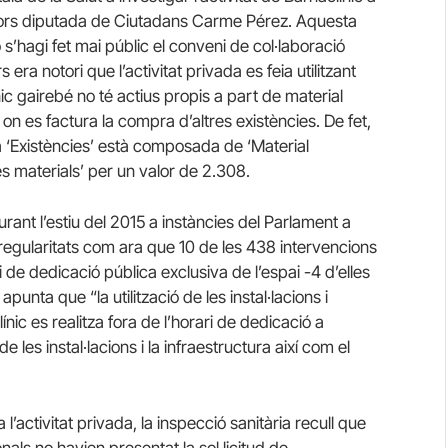
avors diputada de Ciutadans Carme Pérez. Aquesta
s’hagi fet mai públic el conveni de col·laboració
s era notori que l’activitat privada es feia utilitzant
c gairebé no té actius propis a part de material
 on es factura la compra d’altres existències. De fet,
da ‘Existències’ està composada de ‘Material
es materials’ per un valor de 2.308.
ant l’estiu del 2015 a instàncies del Parlament a
 irregularitats com ara que 10 de les 438 intervencions
i de dedicació pública exclusiva de l’espai -4 d’elles
apunta que “la utilització de les instal·lacions i
ínic es realitza fora de l’horari de dedicació a
 les instal·lacions i la infraestructura així com el
l’activitat privada, la inspecció sanitària recull que