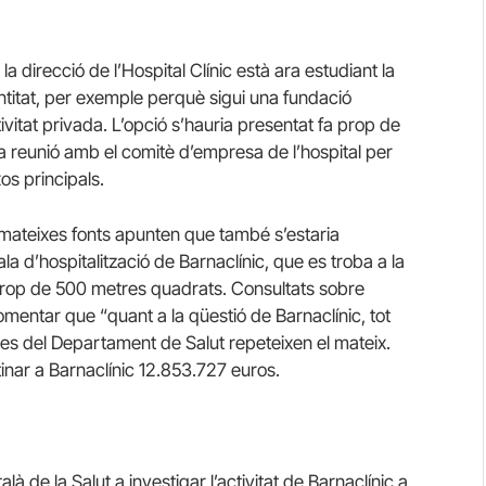
 direcció de l’Hospital Clínic està ara estudiant la
’entitat, per exemple perquè sigui una fundació
ivitat privada. L’opció s’hauria presentat fa prop de
 reunió amb el comitè d’empresa de l’hospital per
xos principals.
s mateixes fonts apunten que també s’estaria
ala d’hospitalització de Barnaclínic, que es troba a la
a prop de 500 metres quadrats. Consultats sobre
 comentar que “quant a la qüestió de Barnaclínic, tot
. Des del Departament de Salut repeteixen el mateix.
tinar a Barnaclínic 12.853.727 euros.
là de la Salut a investigar l’activitat de Barnaclínic a