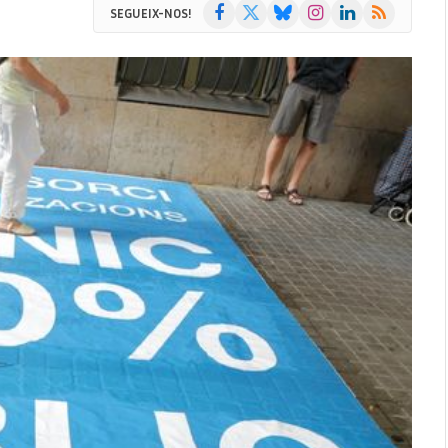
Facebook
X
Bluesky
Instagram
LinkedIn
RSS
SEGUEIX-NOS!
(Twitter)