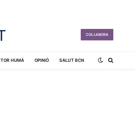
COL·LABORA
CTOR HUMÀ
OPINIÓ
SALUT BCN