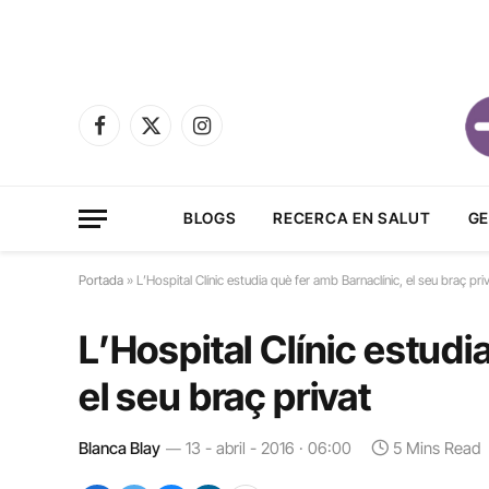
Facebook
X
Instagram
(Twitter)
BLOGS
RECERCA EN SALUT
GE
Portada
»
L’Hospital Clínic estudia què fer amb Barnaclínic, el seu braç pri
L’Hospital Clínic estudi
el seu braç privat
Blanca Blay
13 - abril - 2016 · 06:00
5 Mins Read