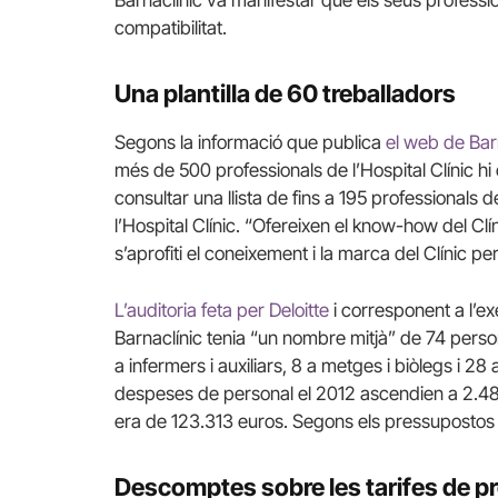
Barnaclínic va manifestar que els seus profession
compatibilitat.
Una plantilla de 60 treballadors
Segons la informació que publica
el web de Bar
més de 500 professionals de l’Hospital Clínic hi
consultar una llista de fins a 195 professionals d
l’Hospital Clínic. “Ofereixen el know-how del Cl
s’aprofiti el coneixement i la marca del Clínic p
L’auditoria feta per Deloitte
i corresponent a l’ex
Barnaclínic tenia “un nombre mitjà” de 74 perso
a infermers i auxiliars, 8 a metges i biòlegs i 28 
despeses de personal el 2012 ascendien a 2.488.
era de 123.313 euros. Segons els pressupostos d
Descomptes sobre les tarifes de pr