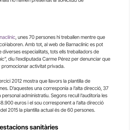
als no havien presentat la sol·licitud de
naclínic
, unes 70 persones hi treballen mentre que
 col·laboren. Amb tot, al web de Barnaclínic es pot
e diverses especialitats, tots ells treballadors de
ínic”, diu l’exdiputada Carme Pérez per denunciar que
er promocionar activitat privada.
ercici 2012 mostra que llavors la plantilla de
nes. D’aquestes una corresponia a l’alta direcció, 37
a personal administratiu. Segons recull l’auditoria les
900 euros i el sou corresponent a l’alta direcció
el 2015 la plantilla actual és de 60 persones.
estacions sanitàries