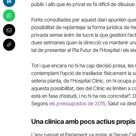
públic i allò que és privat es fa difícil de dibuixar.
Fonts consultades per aquest diari apunten que la
possibilitat de replantejar la forma jurídica de l
privada sense ànim de lucre la que gestioni l’act
dues setmanes quan la direcció va mantenir una
tal de presentar el Pla Futur de l’Hospital i els ei
Tot i que encara no hi ha cap decisió presa, le
contemplant l’opció de traslladar físicament la s
setena planta, de l’Hospital Clínic, on hi ocup
aquesta possibilitat, des del Clínic es limiten a
està en fase d’estudi, i no hi ha res concretat”
Segons
els pressupostos de 2015
, Salut va des
Una clínica amb pocs actius propis
L’any passat el Parlament va instar al Servei Cata