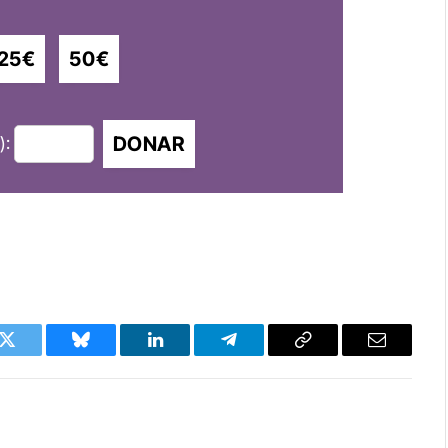
25€
50€
DONAR
):
k
Twitter
Bluesky
LinkedIn
Telegram
Copy
Email
Link