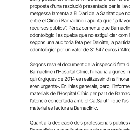
proposta d’una resolució presentada per la ll
metgessa lamenta a El Diari de la Sanitat que no 
entre el Clínic i Barnaclínic i apunta que “ja llavor
recursos públics”. Pérez comenta que Barnaclíni
odontològic i es queixa que no estigui clar com i
segons una auditoria feta per Deloitte, la parti
odontològic’ per un valor de 31.547 euros i ‘Altr
Segons resa el document de la inspecció feta dur
Barnaclínic i l’Hospital Clínic, hi hauria algunes
quirúrgiques de 2014 es realitzessin dins l’horar
eren urgents-. En línies generals, però, l’informe 
materials de l’Hospital Clínic per part de Barnacl
l’atenció concertada amb el CatSalut” i que l’ús de
material es factura a Barnaclínic.
Quant a la dedicació dels professionals públics a 