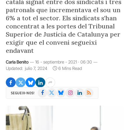
català signat entre dos sindicats i tres
patronals que incrementava el sou un
6% a tot el sector. Els sindicats s'han
concentrat a les portes del Tribunal
Superior de Justícia de Catalunya per
exigir que el conveni segueixi
endavant
Carla Benito
16 - septiembre - 2021 · 06:30
Updated:
julio 7, 2024
6 Mins Read
Facebook
X
Bluesky
Instagram
LinkedIn
RSS
SEGUEIX-NOS!
(Twitter)