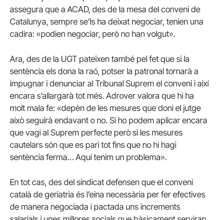
assegura que a
ACAD, des de la mesa del conveni de
Catalunya, sempre se’ls ha deixat negociar, tenien una
cadira: «podien negociar, però no han volgut».
Ara, des de la UGT pateixen també pel fet que si
la
sentència els dona la raó, potser
la patronal tornarà a
impugnar i denunciar al Tribunal Suprem el conveni i així
encara s’allargarà tot més. Adrover valora que hi ha
molt mala fe: «depèn de les mesures que doni el jutge
això seguirà endavant o no. Si ho podem aplicar encara
que vagi al Suprem perfecte però si les mesures
cautelars són que es pari tot fins que no hi hagi
sentència ferma…
Aquí tenim un problema».
En tot cas, des del sindicat defensen que el conveni
català de geriatria és l’eina necessària per fer efectives
de manera negociada i pactada uns increments
salarials i unes millores socials que bàsicament serviran