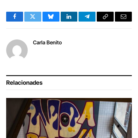
Facebook
Twitter
Bluesky
LinkedIn
Telegram
Copy
Email
Link
Carla Benito
Relacionades