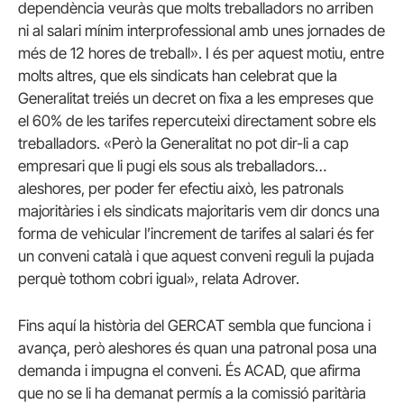
dependència veuràs que molts treballadors no arriben
ni al salari mínim interprofessional amb unes jornades de
més de 12 hores de treball». I és per aquest motiu, entre
molts altres, que els sindicats han celebrat que la
Generalitat treiés un decret on fixa a les empreses que
el 60% de les tarifes repercuteixi directament sobre els
treballadors. «Però la Generalitat no pot dir-li a cap
empresari que li pugi els sous als treballadors…
aleshores, p
er poder fer efectiu això, les patronals
majoritàries i els sindicats majoritaris vem dir doncs una
forma de vehicular l’increment de tarifes al salari és fer
un conveni català i que aquest conveni reguli la pujada
perquè tothom cobri igual», relata Adrover.
Fins aquí la història del GERCAT sembla que funciona i
avança, però aleshores és quan una patronal posa una
demanda i impugna el conveni. És ACAD, que afirma
que no se li ha demanat
permís a la
comissió
pari
t
àr
i
a