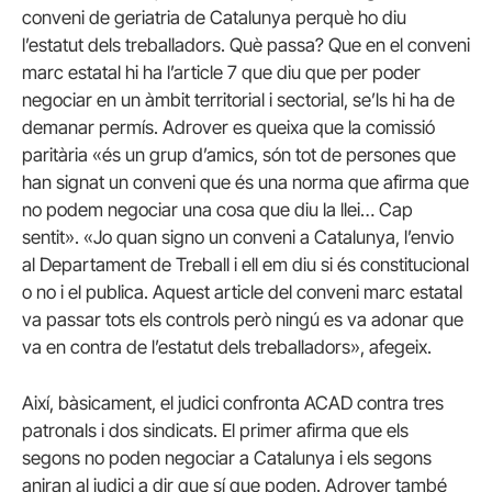
conveni de geriatria de Catalunya perquè ho diu
l’estatut dels treballadors. Què passa?
Que en el conveni
marc estatal hi ha l’article 7 que diu que per poder
negociar en un àmbit territorial i sectorial, se’ls hi ha de
demanar permís. Adrover es queixa que la comissió
paritària «és un grup d’amics, són tot de persones que
han signat un conveni que és una norma que afirma que
no podem negociar una cosa que diu la llei… Cap
sentit». «J
o quan signo un conveni a Catalunya, l’envio
al Departament de Treball i ell em diu si és constitucional
o no i el publica. Aquest article del conveni marc estatal
va passar tots els controls però ningú es va adonar que
va en contra de l’estatut dels treballadors», afegeix.
Així, bàsicament, el judici confronta ACAD contra tres
patronals i dos sindicats. El primer afirma que els
segons no poden
negociar a Catalunya i els segons
aniran al judici a dir que sí que poden. Adrover també