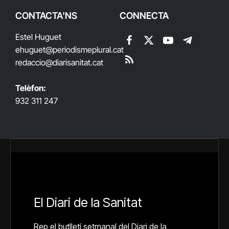
CONTACTA'NS
CONNECTA
Estel Huguet
Facebook
X
YouTube
Telegram
ehuguet
@periodismeplural.cat
(Twitter)
redaccio@diarisanitat.cat
RSS
Telèfon:
932 311 247