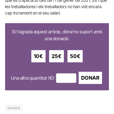
que és d’aplicació des de l’1 de gener de 2021, tot i que
les treballadores i els treballadors no han vist encara
cap increment en el seu salari.
Si t'agrada aquest article, dóna'ns suport amb
una donació.
10€
25€
50€
DONAR
Una altra quantitat (€):
Geriatria