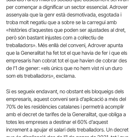
per començar a dignificar un sector essencial. Adrover
assenyala que la genr està desmotivada,
esgotada i
troba molt negatiu que a sobre se la carregui amb
«històries d’aquestes que poden ser ajustades al dret,
però són bastant injustes com a col·lectiu de
treballadors». Més enllà del conveni, Adrover apunta
que l
a Generalitat ha fet tot el que havia de fer i que els
empresaris han cobrat tot el que havien de cobrar des
de l’1 de gener: «els únics que no hem vist ni un duro
som els treballadors», exclama.
Si es segueix endavant, no obstant els bloqueigs dels
empresaris, aquest conveni serà d’aplicació a més del
70% de les residències catalanes i permetrà acomplir
amb el decret de tarifes de la Generalitat, que obliga a
totes les empreses a destinar el 60% d’aquest
increment a apujar el salari dels treballadors. Un decret