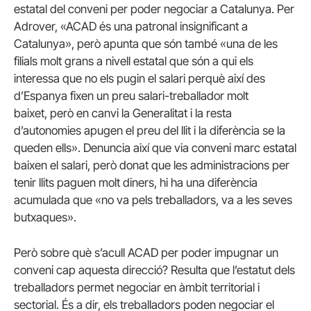
estatal del conveni
per
poder negociar a
Catalunya
. Per
Adrover, «
ACAD és una patronal
insignificant
a
Catalunya», però apunta que són també «
una de les
filials molt grans a nivell estatal que són a qui els
interessa que no els pugin el salari perquè així des
d’Espanya fixen un preu salari-treballador
molt
baixet,
però en canvi la Generalitat i la resta
d’autonomies apugen el preu del llit i la diferència se la
queden ells». Denuncia així que v
ia conveni marc estatal
baixen el salari, però donat que les administracions per
tenir llits paguen molt diners, hi ha una diferència
acumulada que «no va pels treballadors, va a les seves
butxaques».
Però sobre què s’acull ACAD per poder impugnar un
conveni cap aquesta direcció? Resulta que l’estatut dels
treballadors permet negociar en àmbit territorial i
sectorial. És a dir, els treballadors poden negociar el