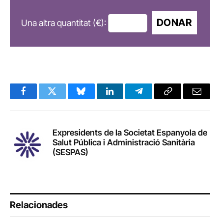
DONAR
Una altra quantitat (€):
Facebook
Twitter
Bluesky
LinkedIn
Telegram
Copy
Email
Link
Expresidents de la Societat Espanyola de
Salut Pública i Administració Sanitària
(SESPAS)
Relacionades