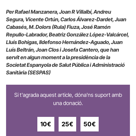
Per Rafael Manzanera, Joan R Villalbí, Andreu
Segura, Vicente Ortún, Carlos Álvarez-Dardet, Juan
Cabasés, M. Dolors (Rula) Fiuza, José Ramón
Repullo-Labrador, Beatriz González López-Valcárcel,
Lluís Bohigas, Ildefonso Hernández-Aguado, Juan
Luís Beltrán, Joan Clos i Josefa Cantero, que han
servit en algun moment a la presidència de la
Societat Espanyola de Salut Pública i Administració
Sanitària (SESPAS)
Si t'agrada aquest article, dóna'ns suport amb
una donació.
10€
25€
50€