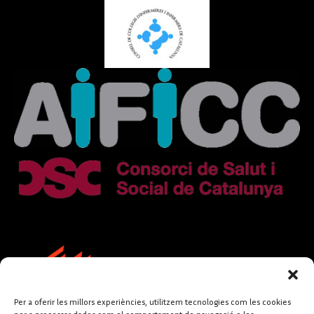
Per a oferir les millors experiències, utilitzem tecnologies com les cookies