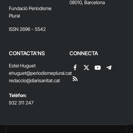
08010, Barcelona
Fundació Periodisme
Plural
ISSN 2696 - 5542
CONTACTA'NS
CONNECTA
Estel Huguet
Facebook
X
YouTube
Telegram
ehuguet
@periodismeplural.cat
(Twitter)
redaccio@diarisanitat.cat
RSS
Telèfon:
932 311 247