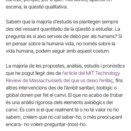
escena, la qüestió qualitativa.
Sabem que la majoria d’estudis es plantegen sempre
des del vessant quantitatiu de la qüestió a estudiar. La
pregunta és si això serveix de debò per als humans? Si
en pensar sobre la humana vida, no només sobre la
vida humana, podem seguir amb aquest costum.
La majoria de les propostes, anàlisis, estudis i pronòstics
que he pogut llegir des de
l’article del MIT Technology
Review de Massachussets del que us deixo l’enllaç,
fins
altres intervencions des de l’àmbit sanitari, biològic o
global donen per fet el canvi. El que no acabo de trobar
és una anàlisi rigorosa dels elements axiològics del
canvi. És com si el que realment té o no té valor no ho
sabem, creiem que no cal saber-ho, o més preocupant
encara- no volem preguntar-(nos)-ho.