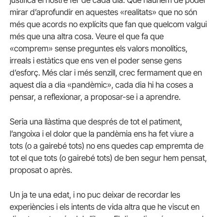
justifica el nostre fer de cada dia. Que hauríem de poder
mirar d’aprofundir en aquestes «realitats» que no són
més que acords no explícits que fan que quelcom valgui
més que una altra cosa. Veure el que fa que
«comprem» sense preguntes els valors monolítics,
irreals i estàtics que ens ven el poder sense gens
d’esforç. Més clar i més senzill, crec fermament que en
aquest dia a dia «pandèmic», cada dia hi ha coses a
pensar, a reflexionar, a proposar-se i a aprendre.
Seria una llàstima que després de tot el patiment,
l’angoixa i el dolor que la pandèmia ens ha fet viure a
tots (o a gairebé tots) no ens quedes cap empremta de
tot el que tots (o gairebé tots) de ben segur hem pensat,
proposat o après.
Un ja te una edat, i no puc deixar de recordar les
experiències i els intents de vida altra que he viscut en