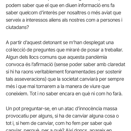
podem saber que el que en diuen informació ens fa
saber quelcom d’interès per nosaltres o més aviat que
serveix a interessos aliens als nostres com a persones i
ciutadans?
A partir d’aquest detonant se m’han desplegat una
col·lecció de preguntes que miraré de posar a treballar.
Algun dels llocs comuns que aquesta pandèmia
convoca és l’afirmació (sense poder saber amb claredat
si hi ha raons veritablement fonamentades per sostenir
tals asseveracions) que la societat canviarà per sempre
més i que mai tornarem a la manera de viure que
coneixíem. Tot i no saber encara en què ni com ho farà.
Un pot preguntar-se, en un atac d’innocència massa
provocatiu per alguns, si ha de canviar alguna cosa o
tot i, si hem de canviar, com ho fem per saber què
canviar, perquè, per a què? Així doncs, apareix en