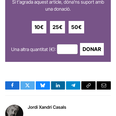
Si t'agrada aquest article, dóna'ns suport amb
una donació.
10€
25€
50€
DONAR
Una altra quantitat (€):
Facebook
Twitter
Bluesky
LinkedIn
Telegram
Copy
Email
Link
Jordi Xandri Casals