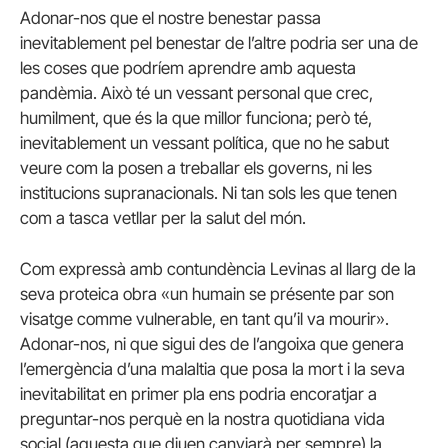
Adonar-nos que el nostre benestar passa
inevitablement pel benestar de l’altre podria ser una de
les coses que podríem aprendre amb aquesta
pandèmia. Això té un vessant personal que crec,
humilment, que és la que millor funciona; però té,
inevitablement un vessant política, que no he sabut
veure com la posen a treballar els governs, ni les
institucions supranacionals. Ni tan sols les que tenen
com a tasca vetllar per la salut del món.
Com expressà amb contundència Levinas al llarg de la
seva proteica obra «un humain se présente par son
visatge comme vulnerable, en tant qu’il va mourir».
Adonar-nos, ni que sigui des de l’angoixa que genera
l’emergència d’una malaltia que posa la mort i la seva
inevitabilitat en primer pla ens podria encoratjar a
preguntar-nos perquè en la nostra quotidiana vida
social (aquesta que diuen canviarà per sempre) la