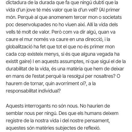
dictadura de la durada que fa que ningú dubti que la
vida d’un jove té més valor que la d’un vell? (Al primer
món. Perquè al que anomenem tercer mon o societats
poc desenvolupades no ho viuen així. Allí la vida dels
vells té molt de valor. Però com va dir algú, quan va
caure el mur només va caure en una direcció, i la
globalització ha fet que tot el que no és primer mon
cada cop existeix menys, si és que alguna vegada ha
existit gaire) I en aquests assumptes, ni que sigui el de la
durabilitat de la vida, és una matèria que hem de deixar
en mans de l’estat perquè la resolgui per nosaltres? O
haurem de tornar, quin avorriment oi?, a la
responsabilitat individual?
Aquests interrogants no són nous. No haurien de
semblar nous per ningú. Des que els humans deixem
registre de la nostra vida i del nostre pensament,
aquestes són matèries subjectes de reflexió.