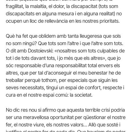
fragilitat, la malaltia, el dolor, la discapacitat (tots som
discapacitats en alguna mesura i en alguna realitat) no
ocupen un lloc de rellevància en les nostres prioritats.
Què ha fet que oblidem amb tanta lleugeresa que sols
no som ningú? Que tots som l’altre i que l’altre som tots.
O dit amb Dostoievski: «nosaltres som tots culpables de
tot i de tots davant tots, i jo més que els altres», que jo
sóc responsable d’una responsabilitat total envers els
altres, que per tal d’aconseguir el meu benestar he de
treballar perquè tothom, per especials que siguin les
seves necessitats, tingui un espai de confort, respecte i
cura en el nostre espai comú: la societat.
No dic res nou si afirmo que aquesta terrible crisi podria
ser una meravellosa oportunitat per qüestionar el nostre
fer, el nostre viure, els nostres valors… Allò que sosté i