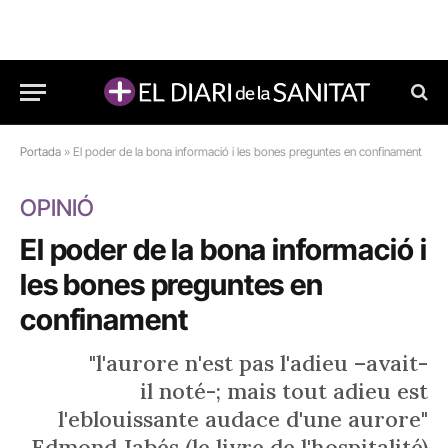
Portada
»
El poder de la bona informació i les bones preguntes en confinament
OPINIÓ
El poder de la bona informació i
les bones preguntes en
confinament
"l'aurore n'est pas l'adieu –avait-
il noté-; mais tout adieu est
l'eblouissante audace d'une aurore"
Edmond Jabés (le livre de l'hospitalité)