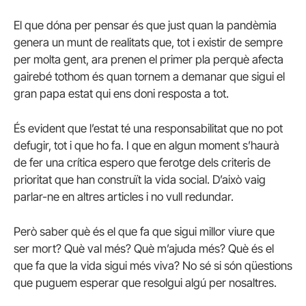
El que dóna per pensar és que just quan la pandèmia
genera un munt de realitats que, tot i existir de sempre
per molta gent, ara prenen el primer pla perquè afecta
gairebé tothom és quan tornem a demanar que sigui el
gran papa estat qui ens doni resposta a tot.
És evident que l’estat té una responsabilitat que no pot
defugir, tot i que ho fa. I que en algun moment s’haurà
de fer una crítica espero que ferotge dels criteris de
prioritat que han construït la vida social. D’això vaig
parlar-ne en altres articles i no vull redundar.
Però saber què és el que fa que sigui millor viure que
ser mort? Què val més? Què m’ajuda més? Què és el
que fa que la vida sigui més viva? No sé si són qüestions
que puguem esperar que resolgui algú per nosaltres.