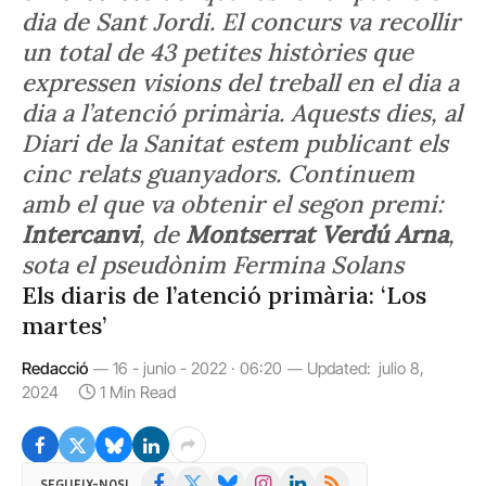
dia de Sant Jordi. El concurs va recollir
un total de 43 petites històries que
expressen visions del treball en el dia a
dia a l’atenció primària. Aquests dies, al
Diari de la Sanitat estem publicant els
cinc relats guanyadors. Continuem
amb el que va obtenir el segon premi:
Intercanvi
, de
Montserrat Verdú Arna
,
sota el pseudònim Fermina Solans
Els diaris de l’atenció primària: ‘Los
martes’
Redacció
16 - junio - 2022 · 06:20
Updated:
julio 8,
2024
1 Min Read
Facebook
X
Bluesky
Instagram
LinkedIn
RSS
SEGUEIX-NOS!