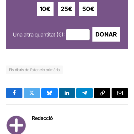
10€
25€
50€
DONAR
Una altra quantitat (€):
Els diaris de l’atenció primària
Facebook
Twitter
Bluesky
LinkedIn
Telegram
Copy
Email
Link
Redacció