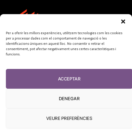
Per a oferir les millors experiències, utilitzem tecnologies com les cookies
per a processar dades com el comportament de navegació o les
identificacions úniques en aquest lloc. No consentir o retirar el
consentiment, pot afectar negativament unes certes característiques i
funcions.
FUNDACIÓ
PERIODISME
ACCEPTAR
PLURAL
DENEGAR
VEURE PREFERÈNCIES
El Diari de la Sanitat, 2026