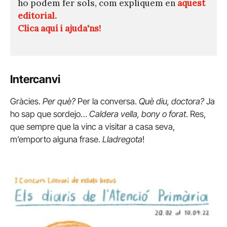
ho podem fer sols, com expliquem en
aquest
editorial.
Clica aquí i ajuda'ns!
Intercanvi
Gràcies.
Per què?
Per la conversa.
Què diu, doctora?
Ja
ho sap que sordejo…
Caldera vella, bony o forat
. Res,
que sempre que la vinc a visitar a casa seva,
m’emporto alguna frase.
Lladregota
!