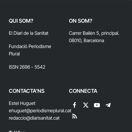
QUI SOM?
ON SOM?
El Diari de la Sanitat
Carrer Bailén 5, principal.
08010, Barcelona
Fundació Periodisme
Plural
ISSN 2696 - 5542
CONTACTA'NS
CONNECTA
Estel Huguet
Facebook
X
YouTube
Telegram
ehuguet
@periodismeplural.cat
(Twitter)
redaccio@diarisanitat.cat
RSS