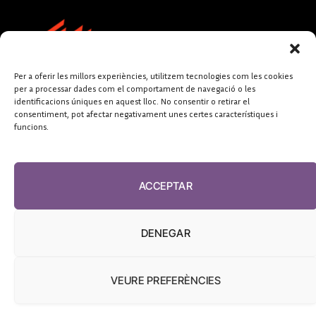
Per a oferir les millors experiències, utilitzem tecnologies com les cookies
per a processar dades com el comportament de navegació o les
identificacions úniques en aquest lloc. No consentir o retirar el
consentiment, pot afectar negativament unes certes característiques i
funcions.
FUNDACIÓ
PERIODISME
ACCEPTAR
PLURAL
DENEGAR
VEURE PREFERÈNCIES
El Diari de la Sanitat, 2026