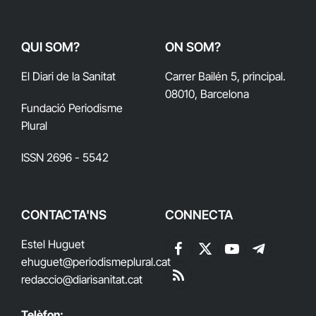
QUI SOM?
ON SOM?
El Diari de la Sanitat
Carrer Bailén 5, principal.
08010, Barcelona
Fundació Periodisme
Plural
ISSN 2696 - 5542
CONTACTA'NS
CONNECTA
Estel Huguet
Facebook
X
YouTube
Telegram
ehuguet
@periodismeplural.cat
(Twitter)
redaccio@diarisanitat.cat
RSS
Telèfon: