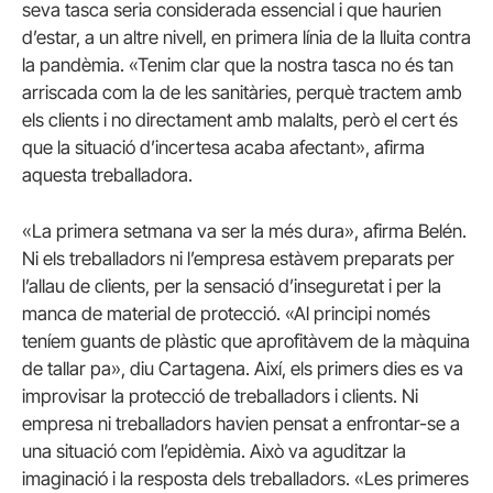
seva tasca seria considerada essencial i que haurien
d’estar, a un altre nivell, en primera línia de la lluita contra
la pandèmia. «Tenim clar que la nostra tasca no és tan
arriscada com la de les sanitàries, perquè tractem amb
els clients i no directament amb malalts, però el cert és
que la situació d’incertesa acaba afectant», afirma
aquesta treballadora.
«La primera setmana va ser la més dura», afirma Belén.
Ni els treballadors ni l’empresa estàvem preparats per
l’allau de clients, per la sensació d’inseguretat i per la
manca de material de protecció. «Al principi només
teníem guants de plàstic que aprofitàvem de la màquina
de tallar pa», diu Cartagena. Així, els primers dies es va
improvisar la protecció de treballadors i clients. Ni
empresa ni treballadors havien pensat a enfrontar-se a
una situació com l’epidèmia. Això va aguditzar la
imaginació i la resposta dels treballadors. «Les primeres