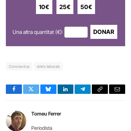
10€
25€
50€
DONAR
Una altra quantitat (€):
Coronavirus
drets laborals
Facebook
Twitter
Bluesky
LinkedIn
Telegram
Copy
Email
Link
Tomeu Ferrer
Periodista