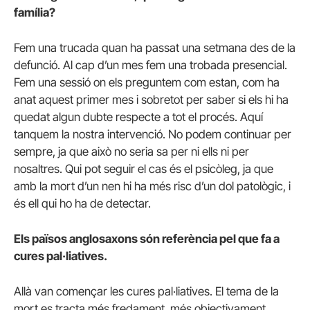
família?
Fem una trucada quan ha passat una setmana des de la
defunció. Al cap d’un mes fem una trobada presencial.
Fem una sessió on els preguntem com estan, com ha
anat aquest primer mes i sobretot per saber si els hi ha
quedat algun dubte respecte a tot el procés. Aquí
tanquem la nostra intervenció. No podem continuar per
sempre, ja que això no seria sa per ni ells ni per
nosaltres. Qui pot seguir el cas és el psicòleg, ja que
amb la mort d’un nen hi ha més risc d’un dol patològic, i
és ell qui ho ha de detectar.
Els països anglosaxons són referència pel que fa a
cures pal·liatives.
Allà van començar les cures pal·liatives. El tema de la
mort es tracta més fredament, més objectivament,