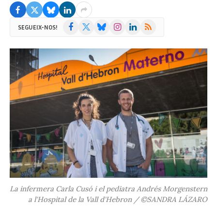
Facebook
X
Bluesky
Instagram
LinkedIn
RSS
SEGUEIX-NOS!
(Twitter)
La infermera Carla Cusó i el pediatra Andrés Morgenstern
a l'Hospital de la Vall d'Hebron / ©SANDRA LÁZARO