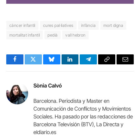
càncer infantil
cures pal·liatives
infància
mort digna
mortalitat infantil
pedià
vall hebron
Facebook
Twitter
Bluesky
LinkedIn
Telegram
Copy
Email
Link
Sònia Calvó
Barcelona. Periodista y Master en
Comunicación de Conflictos y Movimientos
Sociales. Ha pasado por las redacciones de
Barcelona Televisión (BTV), La Directa y
eldiario.es