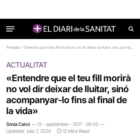
Portada
»
“Entendre que el teu fill morirà no vol dir deixar de lluitar, sinó acompanyar-lo fins al final de la vida”
ACTUALITAT
«Entendre que el teu fill morirà
no vol dir deixar de lluitar, sinó
acompanyar-lo fins al final de
la vida»
Sònia Calvó
13 - septiembre - 2017 · 06:00
Updated:
julio 7, 2024
12 Mins Read