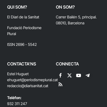
QUI SOM?
ON SOM?
El Diari de la Sanitat
Carrer Bailén 5, principal.
08010, Barcelona
Fundació Periodisme
Plural
ISSN 2696 - 5542
CONTACTA'NS
CONNECTA
Estel Huguet
Facebook
X
YouTube
Telegram
ehuguet
@periodismeplural.cat
(Twitter)
redaccio@diarisanitat.cat
RSS
Telèfon:
932 311 247