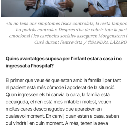
«Si no tens uns símptomes físics controlats, la resta tampoc
ho podràs controlar. Després s’ha de cobrir tota la part
emocional i les carències socials» asseguren Morgenstern i
Cusó durant l’entrevista / ©SANDRA LÁZARO
Quins avantatges suposa per l’infant estar a casa i no
ingressat a l’hospital?
El primer que veus és que estan amb la família i per tant
el pacient està més còmode i apoderat de la situació.
Quan ingressen els hi canvia la cara, la família està
decaiguda, el nen està més irritable i molest, veuen
moltes cares desconegudes que apareixen en
qualsevol moment. En canvi, quan estan a casa, saben
qui vindrà i en quin moment. A més, tenen la seva