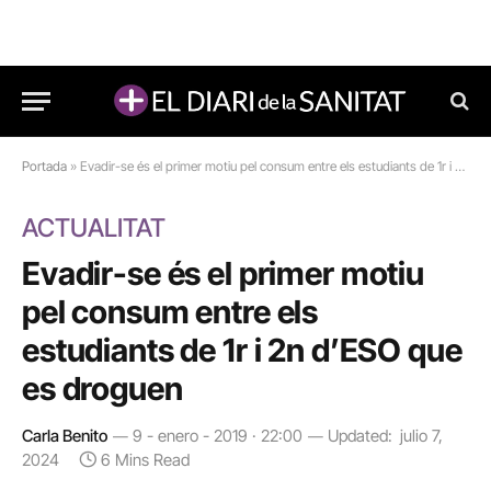
Portada
»
Evadir-se és el primer motiu pel consum entre els estudiants de 1r i 2n d’ESO que es droguen
ACTUALITAT
Evadir-se és el primer motiu
pel consum entre els
estudiants de 1r i 2n d’ESO que
es droguen
Carla Benito
9 - enero - 2019 · 22:00
Updated:
julio 7,
2024
6 Mins Read