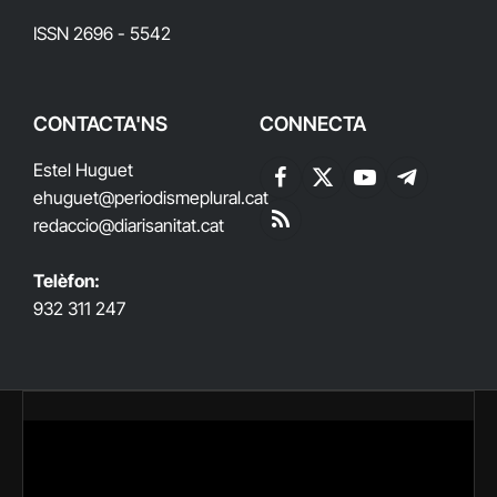
ISSN 2696 - 5542
CONTACTA'NS
CONNECTA
Estel Huguet
Facebook
X
YouTube
Telegram
ehuguet
@periodismeplural.cat
(Twitter)
redaccio@diarisanitat.cat
RSS
Telèfon:
932 311 247