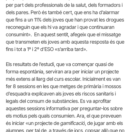
per part dels professionals de la salut, dels formadors i
dels pares. Però és també cert, que ens ha d’alarmar
que fins a un 11% dels joves que han provat les drogues
reconeguin que els hi va agradar i que continuaran
consumint». En aquest sentit, afegeix que el missatge
que transmeten els joves amb aquesta resposta és que
fins i tot a 1º i 2º d’ESO «s’arriba tard».
Els resultats de l’estudi, que va començar quasi de
forma espontània, serviran ara per iniciar un projecte
més extens al llarg del curs escolar. Inicialment e
s van
fer 8 sessions en les que metges de primària i mossos
d’esquadra explicaven als joves els riscos sanitaris i
legals del consum de substàncies. Es va aprofitar
aquestes sessions informativa per preguntar-los sobre
els motius pels quals consumien. Ara, el que preveuen
és iniciar «un projecte de
gamificació
, de jugar amb els
alumnes, per tal de, a través de jocs, copsar allò que no