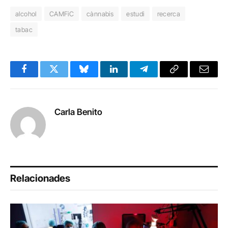
alcohol
CAMFiC
cànnabis
estudi
recerca
tabac
Facebook
Twitter
Bluesky
LinkedIn
Telegram
Copy
Email
Link
Carla Benito
Relacionades