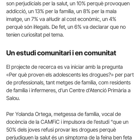
son perjudicials per la salut, un 10% perquè provoquen
addicció, un 13% per la família, un 8% per la mala
imatge, un 7% va al·ludir al cost econòmic, un 4%
perquè són il·legals. De fet, un 6% va declarar que no
tenien curiositat pel tema.
Un estudi comunitari i en comunitat
El projecte de recerca es va iniciar amb la pregunta
«
Per què proven els adolescents les drogues?» per part
de professionals, tant metges de família, com residents
de família i infermeres, d’un Centre d’Atenció Primària a
Salou.
Per Yolanda Ortega, metgessa de família, vocal de
docència de la CAMFiC i impulsora de l’estudi “que un
50% dels joves refusi provar les drogues perquè
perjudiquen la salut és un símptoma de la feina ben feta