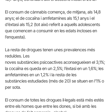
El consum de cànnabis comença, de mitjana, als 14,8
anys; el de cocaïna i amfetamines als 15,1 anys i el
d’èxtasi als 15,2 (tot això referit a aquells adolescents
que comencen a consumir en les edats incloses en
l’enquesta).
La resta de drogues tenen unes prevalences més
reduïdes. Les
noves substàncies
psicoactives
aconsegueixen el 3,1%;
la cocaïna es queda en un 2,5%; l’èxtasi en un 1,6%; les
amfetamines en un 1,2% i la resta de les
substàncies estudiades (més de 20) se situen en l’1% o
per sota.
El consum de totes les drogues il·legals està més estès
entre els homes que entre les dones, si bé amb les