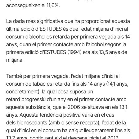
aconsegueixen el 11,6%.
La dada més significativa que ha proporcionat aquesta
última edició d’ESTUDES és que l’edat mitjana d’inici al
consum d’alcohol es retarda per primera vegada als 14
anys, quan el primer contacte amb l’alcohol segons la
primera edició d’ESTUDES (1994) era als 13,5 anys de
mitjana.
També per primera vegada, l’edat mitjana d’inici al
consum de tabac es retarda fins als 14 anys (14,1 anys,
concretament), la qual cosa suposa un
retard progressiu d’un any en el primer contacte amb
aquesta substància, que el 2006 se situava en els 13,1
anys. Aquesta tendència positiva varia en el cas
dels
hipnosedants
(
amb o sense
recepta), l’edat de la
qual d’inici en el consum ha caigut lleugerament fins als
13,7 anys, continuant així el descens iniciat el 2012.