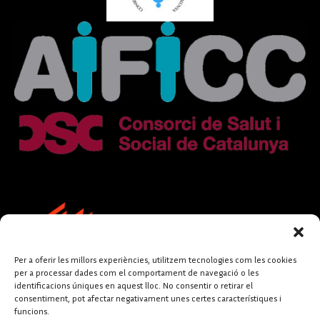
Per a oferir les millors experiències, utilitzem tecnologies com les cookies
per a processar dades com el comportament de navegació o les
identificacions úniques en aquest lloc. No consentir o retirar el
consentiment, pot afectar negativament unes certes característiques i
funcions.