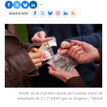
Facebook
X
Bluesky
Instagram
LinkedIn
RSS
SEGUEIX-NOS!
(Twitter)
Evadir-se és el primer motiu pel consum entre els
estudiants de 1º i 2º d'ESO que es droguen / IStock