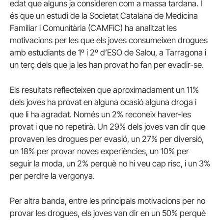
edat que alguns ja consideren com a massa tardana. I
és que un estudi
de la Societat Catalana de Medicina
Familiar i Comunitària (CAMFiC) ha analitzat les
motivacions per les que els joves consumeixen drogues
amb estudiants de 1º i 2º d’ESO de Salou, a Tarragona i
un terç dels que ja les han provat ho fan per evadir-se.
Els resultats reflecteixen que
aproximadament un 11%
dels joves ha provat en alguna ocasió alguna droga i
que li ha agradat. Només un 2% reconeix haver-les
provat i que no repetirà. U
n 29% dels joves van dir que
provaven les drogues per evasió, un 27% per diversió,
un 18% per provar noves experiències, un 10% per
seguir la moda, un 2% perquè no hi veu cap risc, i un 3%
per perdre la vergonya.
Per altra banda, entre les principals motivacions per no
provar les drogues, els joves van dir en un 50% perquè