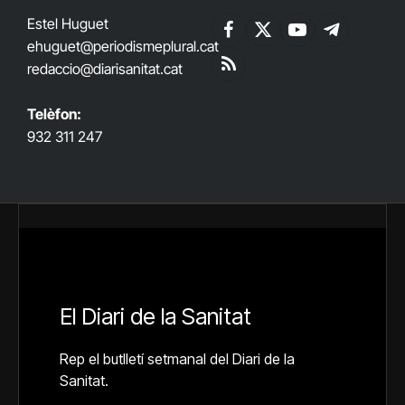
Estel Huguet
Facebook
X
YouTube
Telegram
ehuguet
@periodismeplural.cat
(Twitter)
redaccio@diarisanitat.cat
RSS
Telèfon:
932 311 247