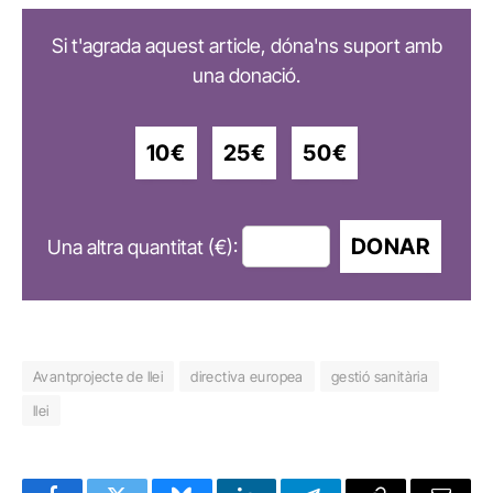
Si t'agrada aquest article, dóna'ns suport amb
una donació.
10€
25€
50€
DONAR
Una altra quantitat (€):
Avantprojecte de llei
directiva europea
gestió sanitària
llei