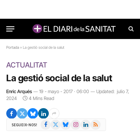
Portada
»
La gestió social de la salut
ACTUALITAT
La gestió social de la salut
Enric Arqués
19 - mayo - 2017 · 06:00
Updated:
julio 7,
2024
4 Mins Read
Facebook
X
Bluesky
Instagram
LinkedIn
RSS
SEGUEIX-NOS!
(Twitter)