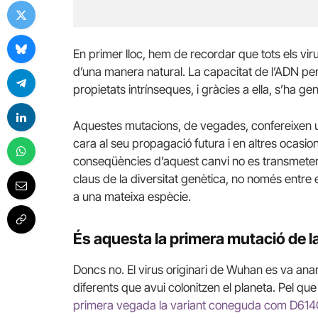
En primer lloc, hem de recordar que tots els vir
d’una manera natural. La capacitat de l’ADN pe
propietats intrínseques, i gràcies a ella, s’ha ge
Aquestes mutacions, de vegades, confereixen un
cara al seu propagació futura i en altres ocasion
conseqüències d’aquest canvi no es transmeten
claus de la diversitat genètica, no només entre
a una mateixa espècie.
És aquesta la primera mutació de
Doncs no. El virus originari de Wuhan es va ana
diferents que avui colonitzen el planeta. Pel qu
primera vegada la variant coneguda com D61