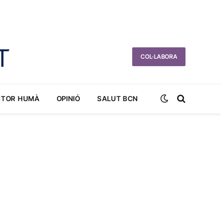
COL·LABORA
CTOR HUMÀ
OPINIÓ
SALUT BCN