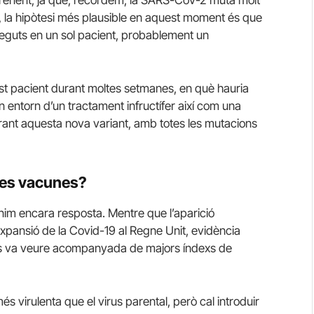
renent, ja que, recordem, la SARS-CoV-2 muta molt
 la hipòtesi més plausible en aquest moment és que
rreguts en un sol pacient, probablement un
uest pacient durant moltes setmanes, en què hauria
entorn d’un tractament infructífer així com una
erant aquesta nova variant, amb totes les mutacions
les vacunes?
nim encara resposta. Mentre que l’aparició
xpansió de la Covid-19 al Regne Unit, evidència
no es va veure acompanyada de majors índexs de
s virulenta que el virus parental, però cal introduir