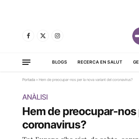
Facebook
X
Instagram
(Twitter)
BLOGS
RECERCA EN SALUT
GE
Portada
»
Hem de preocupar-nos per la nova variant del coronavirus?
ANÀLISI
Hem de preocupar-nos pe
coronavirus?