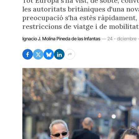
Tot Europa s'ha vist, de sobte, conv
les autoritats britàniques d'una no
preocupació s'ha estès ràpidament
restriccions de viatge i de mobilitat
Ignacio J. Molina Pineda de las Infantas
24 - diciembre 