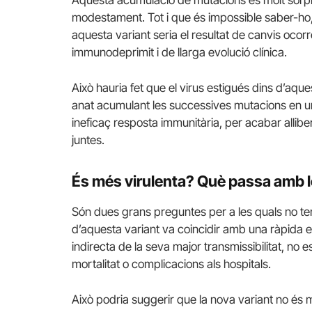
Aquesta acumulació de mutacions és molt sorp
modestament. Tot i que és impossible saber-ho,
aquesta variant seria el resultat de canvis oco
immunodeprimit i de llarga evolució clínica.
Això hauria fet que el virus estigués dins d’aq
anat acumulant les successives mutacions en un 
ineficaç resposta immunitària, per acabar allib
juntes.
És més virulenta? Què passa amb 
Són dues grans preguntes per a les quals no te
d’aquesta variant va coincidir amb una ràpida e
indirecta de la seva major transmissibilitat, 
mortalitat o complicacions als hospitals.
Això podria suggerir que la nova variant no és mé