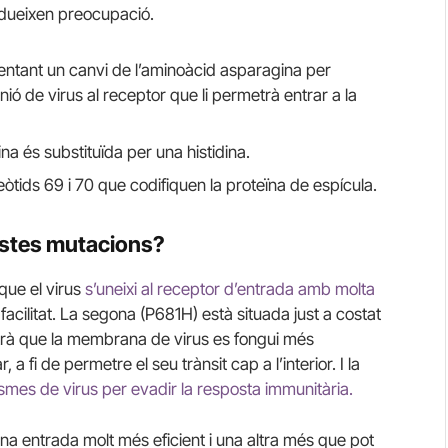
odueixen preocupació.
ntant un canvi de l’aminoàcid asparagina per
unió de virus al receptor que li permetrà entrar a la
na és substituïda per una histidina.
eòtids 69 i 70 que codifiquen la proteïna de espícula.
uestes mutacions?
que el virus
s’uneixi al receptor d’entrada amb molta
cilitat. La segona (P681H) està situada just a costat
rmetrà que la membrana de virus es fongui més
, a fi de permetre el seu trànsit cap a l’interior. I la
smes de virus per evadir la resposta immunitària.
a entrada molt més eficient i una altra més que pot