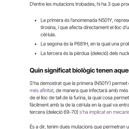
D’entre les mutacions trobades, hi ha 3 que pr
La primera és l’anomenada N501Y, represe
tirosina, i que afecta directament el lloc d’
cèl·lula.
La segona és la P681H, en la qual una proli
La tercera és la pèrdua (deleció) dels nucl
Quin significat biològic tenen aq
S’ha demostrat que la primera (N501Y) permet 
més afinitat
, de manera que infectarà amb més fa
de el lloc de tall de la furina, la qual cosa pe
fàcilment amb la de la cèl·lula en la qual va entrar
tercera (deleció 69-70)
s’ha implicat en mecani
És a dir, tenim dues mutacions que permetran un