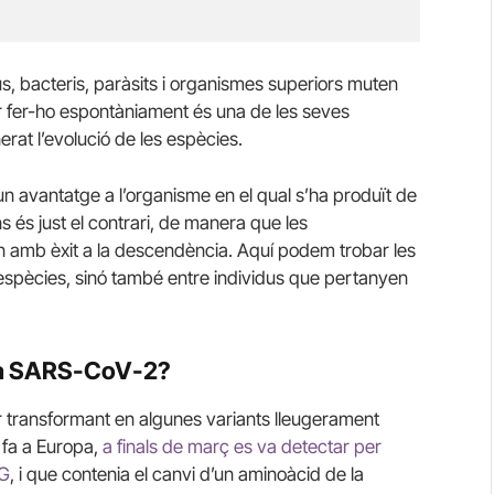
us, bacteris, paràsits i organismes superiors muten
r fer-ho espontàniament és una de les seves
nerat l’evolució de les espècies.
 avantatge a l’organisme en el qual s’ha produït de
s és just el contrari, de manera que les
 amb èxit a la descendència. Aquí podem trobar les
 espècies, sinó també entre individus que pertanyen
 la SARS-CoV-2?
r transformant en algunes variants lleugerament
e fa a Europa,
a finals de març es va detectar per
4G
, i que contenia el canvi d’un aminoàcid de la