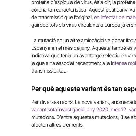
proteïna d’espícula de virus, és a dir, la prote
corona tan característica. Aquest petit canvi v
de transmissió que l’original,
en infectar de man
gairebé tots els virus circulants a Europa ja ere
La mutació en un altre aminoàcid va donar lloc
Espanya en el mes de juny. Aquesta també es va
indicava que tenia un avantatge selectiu encara 
ja que s’ha associat recentment a la i
ntensa mobi
transmissibilitat.
Per què aquesta variant és tan esp
Per diverses raons. La nova variant, anomena
variant sota investigació, any 2020, mes 12, var
mutacions. D’entre aquestes mutacions, 8 se sit
afecten altres elements.