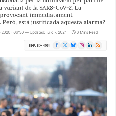
ulsionada per la notificació per part de
va variant de la SARS-CoV-2. La
, provocant immediatament
. Però, està justificada aquesta alarma?
- 2020 · 06:30
Updated:
julio 7, 2024
6 Mins Read
Facebook
X
Bluesky
Instagram
LinkedIn
RSS
SEGUEIX-NOS!
(Twitter)