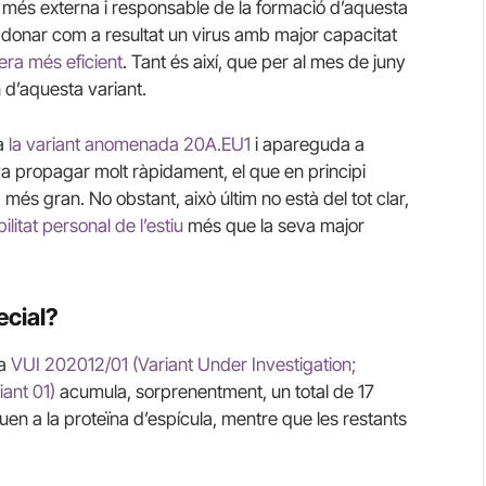
ïna més externa i responsable de la formació d’aquesta
a donar com a resultat un virus amb major capacitat
era més eficient
. Tant és així, que per al mes de juny
n d’aquesta variant.
 a
la variant anomenada 20A.EU1
i apareguda a
 propagar molt ràpidament, el que en principi
més gran. No obstant, això últim no està del tot clar,
litat personal de l’estiu
més que la seva major
ecial?
da
VUI 202012/01 (Variant Under Investigation;
iant 01)
acumula, sorprenentment, un total de 17
uen a la proteïna d’espícula, mentre que les restants