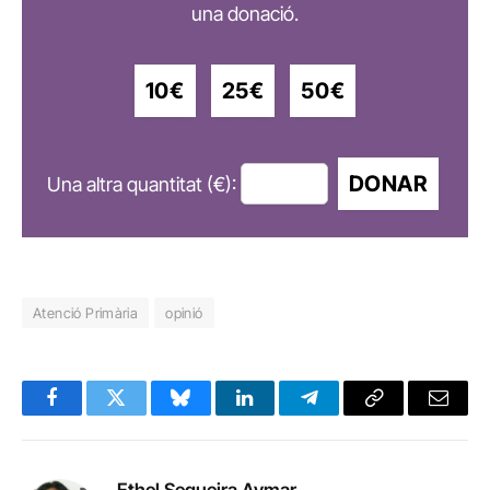
una donació.
10€
25€
50€
DONAR
Una altra quantitat (€):
Atenció Primària
opinió
Facebook
Twitter
Bluesky
LinkedIn
Telegram
Copy
Email
Link
Ethel Sequeira Aymar