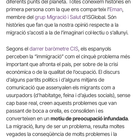
diferents punts del planeta. Totes coneixem històries en
primera persona com la que ens comparteix l’
Eman
,
membre del
grup Migració i Salut
d’ISGlobal. Són
històries que fan que la nostra opinió respecte a la
migració s’acosti a la de l’imaginari col·lectiu o s’allunyi.
Segons el
darrer baròmetre CIS
, els espanyols
perceben la “immigració” com el cinquè problema més
important que afronta el país, per sobre de la crisi
econòmica o de la qualitat de l’ocupació. El discurs
d’alguns partits polítics i d’alguns mitjans de
comunicació que assenyalen els migrants com a
usurpadors (d’habitatge, feina i d’ajudes socials), sense
cap base real, creen aquests problemes que van
passant de boca a orella, es consoliden i es
converteixen en un
motiu de preocupació infundada
.
La migració, lluny de ser un problema, resulta moltes
vegades la conseqüència de molts problemes i la