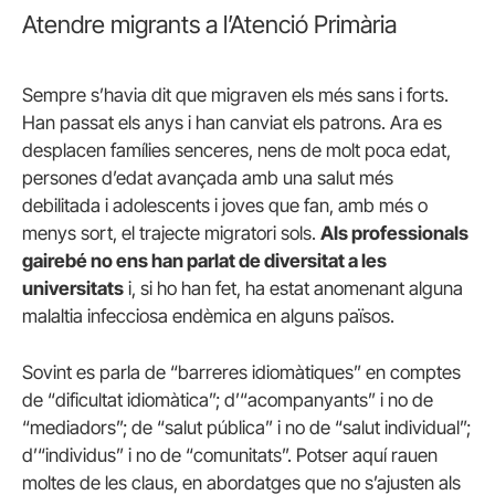
Atendre migrants a l’Atenció Primària
Sempre s’havia dit que migraven els més sans i forts.
Han passat els anys i han canviat els patrons. Ara es
desplacen famílies senceres, nens de molt poca edat,
persones d’edat avançada amb una salut més
debilitada i adolescents i joves que fan, amb més o
menys sort, el trajecte migratori sols.
Als professionals
gairebé no ens han parlat de diversitat a les
universitats
i, si ho han fet, ha estat anomenant alguna
malaltia infecciosa endèmica en alguns països.
Sovint es parla de “barreres idiomàtiques” en comptes
de “dificultat idiomàtica”; d’“acompanyants” i no de
“mediadors”; de “salut pública” i no de “salut individual”;
d’“individus” i no de “comunitats”. Potser aquí rauen
moltes de les claus, en abordatges que no s’ajusten als