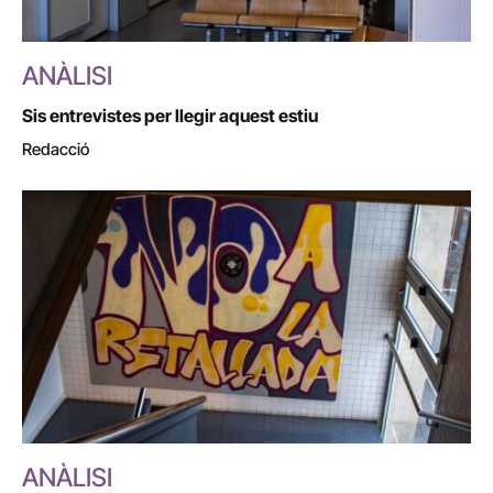
ANÀLISI
Sis entrevistes per llegir aquest estiu
Redacció
ANÀLISI