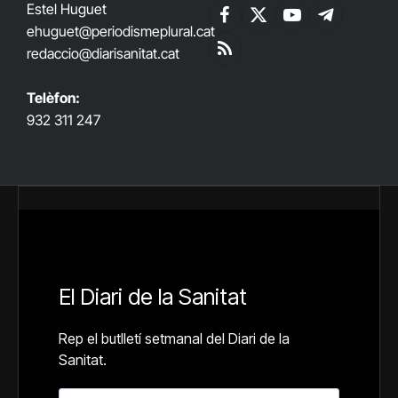
Estel Huguet
Facebook
X
YouTube
Telegram
ehuguet
@periodismeplural.cat
(Twitter)
redaccio@diarisanitat.cat
RSS
Telèfon:
932 311 247