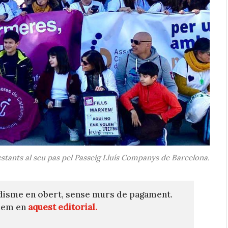
estants al seu pas pel Passeig Lluís Companys de Barcelona.
disme en obert, sense murs de pagament.
quem en
aquest editorial.