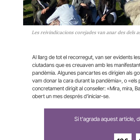
Les reivindicacions corejades van anar des dels as
Al llarg de tot el recorregut, van ser evidents le
ciutadans que es creuaven amb les manifestant
pandèmia. Algunes pancartes es dirigien als go
vam donar la cara durant la pandèmia», o «els p
concretament dirigit al conseller: «Mira, mira, Ba
obert un mes després d’iniciar-se.
Si t'agrada aquest article,