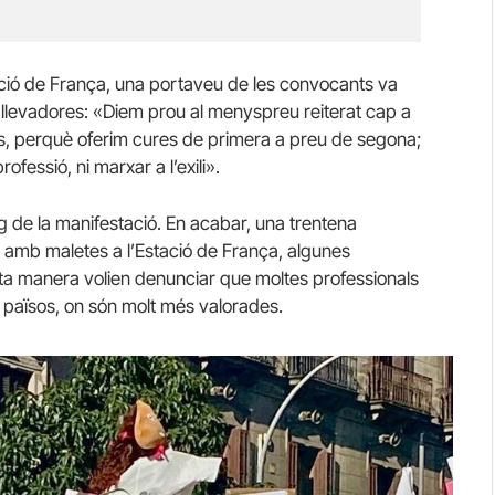
stació de França, una portaveu de les convocants va
i llevadores: «Diem prou al menyspreu reiterat cap a
s, perquè oferim cures de primera a preu de segona;
ofessió, ni marxar a l’exili».
arg de la manifestació. En acabar, una trentena
t amb maletes a l’Estació de França, algunes
esta manera volien denunciar que moltes professionals
s països, on són molt més valorades.