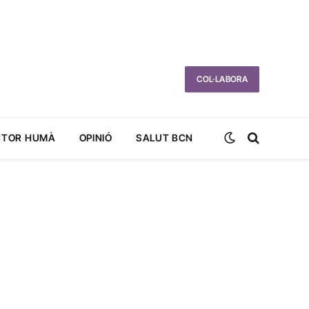
COL·LABORA
CTOR HUMÀ
OPINIÓ
SALUT BCN