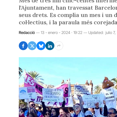
Més de tres mil cinc-centes inferme
l'Ajuntament, han travessat Barcelon
seus drets. Es complia un mes i un 
col·lectius, i la paraula més corejada
Redacció
13 - enero - 2024 · 19:22
Updated:
julio 7