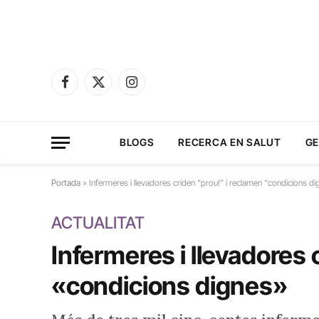
Facebook
X
Instagram
(Twitter)
BLOGS
RECERCA EN SALUT
GE
Portada
»
Infermeres i llevadores criden “prou!” i reclamen “condicions di
ACTUALITAT
Infermeres i llevadores
«condicions dignes»