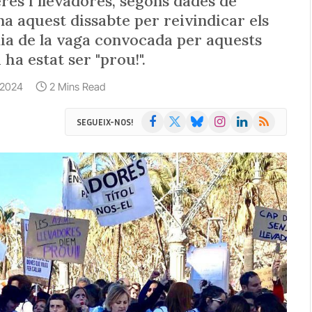
res i llevadores, segons dades de
a aquest dissabte per reivindicar els
dia de la vaga convocada per aquests
 ha estat ser "prou!".
, 2024
2 Mins Read
Facebook
X
Bluesky
Instagram
LinkedIn
RSS
SEGUEIX-NOS!
(Twitter)