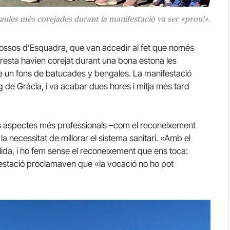
aules més corejades durant la manifestació va ser «prou!».
Mossos d’Esquadra, que van accedir al fet que només
 resta havien corejat durant una bona estona les
re un fons de batucades y bengales. La manifestació
 de Gràcia, i va acabar dues hores i mitja més tard
ls aspectes més professionals –com el reconeixement
la necessitat de millorar el sistema sanitari. «Amb el
llida, i ho fem sense el reconeixement que ens toca:
ifestació proclamaven que «la vocació no ho pot