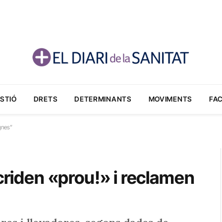
STIÓ
DRETS
DETERMINANTS
MOVIMENTS
FA
gnes”
 criden «prou!» i reclamen