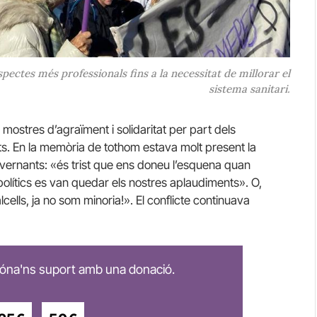
pectes més professionals fins a la necessitat de millorar el
sistema sanitari.
s mostres d’agraïment i solidaritat per part dels
s. En la memòria de tothom estava molt present la
vernants: «és trist que ens doneu l’esquena quan
olítics es van quedar els nostres aplaudiments». O,
lcells, ja no som minoria!». El conflicte continuava
 dóna'ns suport amb una donació.