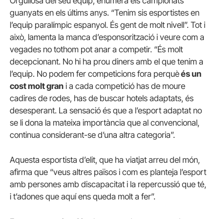
Orgullosa del seu equip, enumera els campionats
guanyats en els últims anys. “Tenim sis esportistes en
l’equip paralímpic espanyol. És gent de molt nivell”. Tot i
això, lamenta la manca d’esponsorització i veure com a
vegades no tothom pot anar a competir. “És molt
decepcionant. No hi ha prou diners amb el que tenim a
l’equip. No podem fer competicions fora perquè
és un
cost molt gran
i a cada competició has de moure
cadires de rodes, has de buscar hotels adaptats, és
desesperant. La sensació és que a l’esport adaptat no
se li dona la mateixa importància que al convencional,
continua considerant-se d’una altra categoria”.
Aquesta esportista d’elit, que ha viatjat arreu del món,
afirma que “veus altres països i com es planteja l’esport
amb persones amb discapacitat i la repercussió que té,
i t’adones que aquí ens queda molt a fer”.