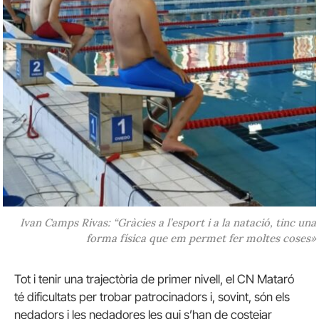
Ivan Camps Rivas: “Gràcies a l’esport i a la natació, tinc una
forma física que em permet fer moltes coses»
Tot i tenir una trajectòria de primer nivell, el CN Mataró
té dificultats per trobar patrocinadors i, sovint, són els
nedadors i les nedadores les qui s’han de costejar