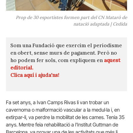
Prop de 30 esportistes formen part del CN Mataró de
natació adaptada | Cedida
Som una Fundació que exercim el periodisme
en obert, sense murs de pagament. Però no
ho podem fer sols, com expliquem en
aquest
editorial.
Clica aquí i ajuda'ns!
Fa set anys, a Ivan Camps Rivas li van trobar un
cavernoma o malformació vascular a la medul·la i, en
extirpar-li, va perdre la mobilitat de les cames. Tenia 35
anys. Mentre feia rehabilitació a l’Institut Guttman de
Barcelona, va provar una de les activitats que més li