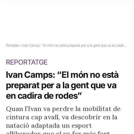
Portada
»
Ivan Camps: “El món no està preparat per a la gent que va en cadira de rodes”
REPORTATGE
Ivan Camps: “El món no està
preparat per a la gent que va
en cadira de rodes”
Quan l’Ivan va perdre la mobilitat de
cintura cap avall, va descobrir en la
natació adaptada un esport
alliberador que el va fer més fort