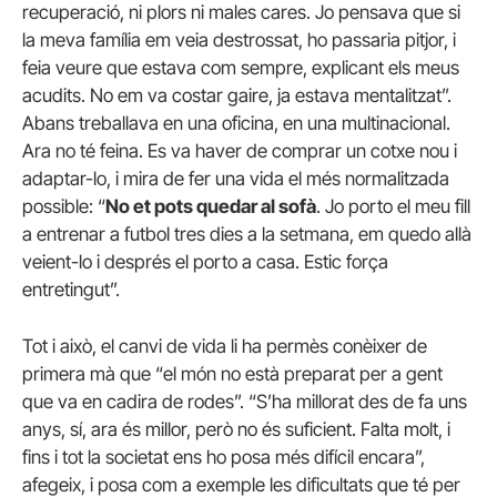
recuperació, ni plors ni males cares. Jo pensava que si
la meva família em veia destrossat, ho passaria pitjor, i
feia veure que estava com sempre, explicant els meus
acudits. No em va costar gaire, ja estava mentalitzat”.
Abans treballava en una oficina, en una multinacional.
Ara no té feina. Es va haver de comprar un cotxe nou i
adaptar-lo, i mira de fer una vida el més normalitzada
possible: “
No et pots quedar al sofà
. Jo porto el meu fill
a entrenar a futbol tres dies a la setmana, em quedo allà
veient-lo i després el porto a casa. Estic força
entretingut”.
Tot i això, el canvi de vida li ha permès conèixer de
primera mà que “el món no està preparat per a gent
que va en cadira de rodes”. “S’ha millorat des de fa uns
anys, sí, ara és millor, però no és suficient. Falta molt, i
fins i tot la societat ens ho posa més difícil encara”,
afegeix, i posa com a exemple les dificultats que té per