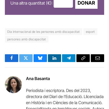
DONAR
Una altra quantitat (€):
Dia internacional de les persones amb discapacitat
esport
persones amb discapacitat
Facebook
Twitter
Bluesky
LinkedIn
Telegram
Copy
Email
Link
Ana Basanta
Periodista i escriptora. Des del 2023,
directora del Diari de l'Educació. Llicenciada
en Història i en Ciències de la Comunicació.
Especialitzada en temàtiques socials. Autora