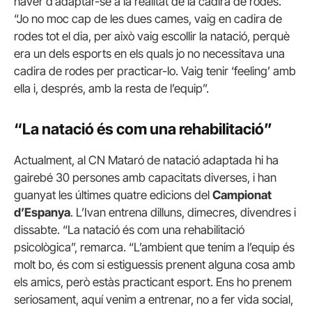
haver d’adaptar-se a la realitat de la cadira de rodes.
“Jo no moc cap de les dues cames, vaig en cadira de
rodes tot el dia, per això vaig escollir la natació, perquè
era un dels esports en els quals jo no necessitava una
cadira de rodes per practicar-lo. Vaig tenir ‘feeling’ amb
ella i, després, amb la resta de l’equip”.
“La natació és com una rehabilitació”
Actualment, al CN Mataró de natació adaptada hi ha
gairebé 30 persones amb capacitats diverses, i han
guanyat les últimes quatre edicions del
Campionat
d’Espanya
. L’Ivan entrena dilluns, dimecres, divendres i
dissabte. “La natació és com una rehabilitació
psicològica”, remarca. “L’ambient que tenim a l’equip és
molt bo, és com si estiguessis prenent alguna cosa amb
els amics, però estàs practicant esport. Ens ho prenem
seriosament, aquí venim a entrenar, no a fer vida social,