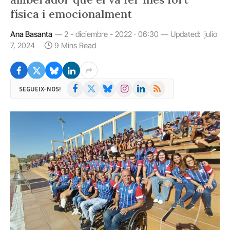
física i emocionalment
Ana Basanta
2 - diciembre - 2022 · 06:30
Updated:
julio
7, 2024
9 Mins Read
Facebook
X
Bluesky
Instagram
LinkedIn
RSS
SEGUEIX-NOS!
(Twitter)