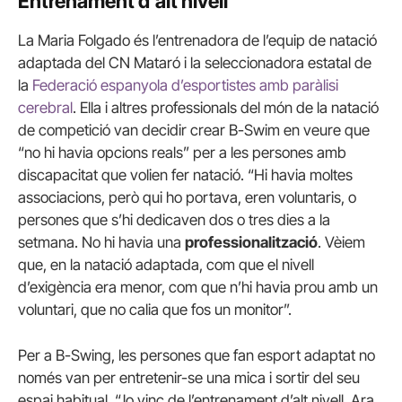
Entrenament d’alt nivell
La Maria Folgado és l’entrenadora de l’equip de natació
adaptada del CN Mataró i la seleccionadora estatal de
la
Federació espanyola d’esportistes amb paràlisi
cerebral
. Ella i altres professionals del món de la natació
de competició van decidir crear B-Swim en veure que
“no hi havia opcions reals” per a les persones amb
discapacitat que volien fer natació. “Hi havia moltes
associacions, però qui ho portava, eren voluntaris, o
persones que s’hi dedicaven dos o tres dies a la
setmana. No hi havia una
professionalització
. Vèiem
que, en la natació adaptada, com que el nivell
d’exigència era menor, com que n’hi havia prou amb un
voluntari, que no calia que fos un monitor”.
Per a B-Swing, les persones que fan esport adaptat no
només van per entretenir-se una mica i sortir del seu
espai habitual. “Jo vinc de l’entrenament d’alt nivell. Ara