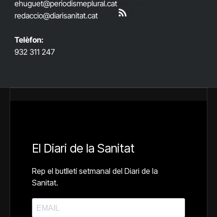
ehuguet
@periodismeplural.cat
(Twitter)
redaccio@diarisanitat.cat
RSS
Telèfon:
932 311 247