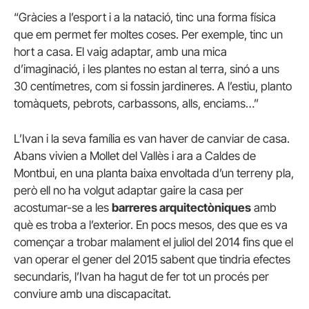
“Gràcies a l’esport i a la natació, tinc una forma física
que em permet fer moltes coses. Per exemple, tinc un
hort a casa. El vaig adaptar, amb una mica
d’imaginació, i les plantes no estan al terra, sinó a uns
30 centímetres, com si fossin jardineres. A l’estiu, planto
tomàquets, pebrots, carbassons, alls, enciams…”
L’Ivan i la seva família es van haver de canviar de casa.
Abans vivien a Mollet del Vallès i ara a Caldes de
Montbui, en una planta baixa envoltada d’un terreny pla,
però ell no ha volgut adaptar gaire la casa per
acostumar-se a les
barreres arquitectòniques
amb
què es troba a l’exterior. En pocs mesos, des que es va
començar a trobar malament el juliol del 2014 fins que el
van operar el gener del 2015 sabent que tindria efectes
secundaris, l’Ivan ha hagut de fer tot un procés per
conviure amb una discapacitat.