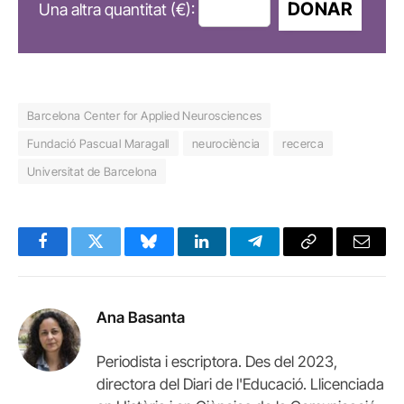
DONAR
Una altra quantitat (€):
Barcelona Center for Applied Neurosciences
Fundació Pascual Maragall
neurociència
recerca
Universitat de Barcelona
Facebook
Twitter
Bluesky
LinkedIn
Telegram
Copy
Email
Link
Ana Basanta
Periodista i escriptora. Des del 2023,
directora del Diari de l'Educació. Llicenciada