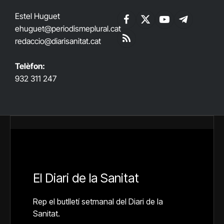
Estel Huguet
Facebook
X
YouTube
Telegram
ehuguet
@periodismeplural.cat
(Twitter)
redaccio@diarisanitat.cat
RSS
Telèfon:
932 311 247