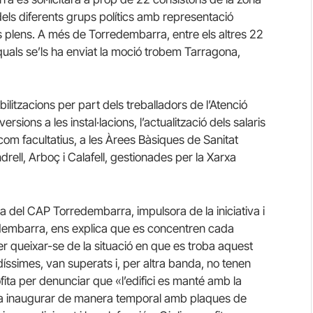
els diferents grups polítics amb representació
s plens. A més de Torredembarra, entre els altres 22
quals se’ls ha enviat la moció trobem Tarragona,
itzacions per part dels treballadors de l’Atenció
sions a les instal·lacions, l’actualització dels salaris
 com facultatius, a les Àrees Bàsiques de Sanitat
rell, Arboç i Calafell, gestionades per la Xarxa
a del CAP Torredembarra, impulsora de la iniciativa i
edembarra, ens explica que es concentren cada
er queixar-se de la situació en que es troba aquest
íssimes, van superats i, per altra banda, no tenen
ofita per denunciar que «l’edifici es manté amb la
 va inaugurar de manera temporal amb plaques de