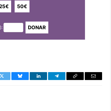
25€
50€
DONAR
):
k
Twitter
Bluesky
LinkedIn
Telegram
Copy
Email
Link