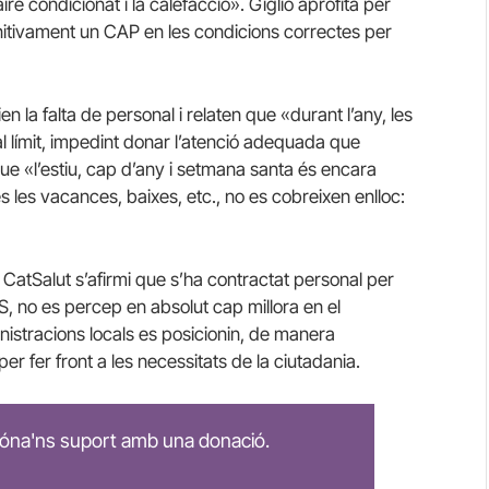
re condicionat i la calefacció». Giglio aprofita per
initivament un CAP en les condicions correctes per
en la falta de personal i relaten que «durant l’any, les
l límit, impedint donar l’atenció adequada que
ue «l’estiu, cap d’any i setmana santa és encara
s les vacances, baixes, etc., no es cobreixen enlloc:
e CatSalut s’afirmi que s’ha contractat personal per
, no es percep en absolut cap millora en el
istracions locals es posicionin, de manera
r fer front a les necessitats de la ciutadania.
 dóna'ns suport amb una donació.