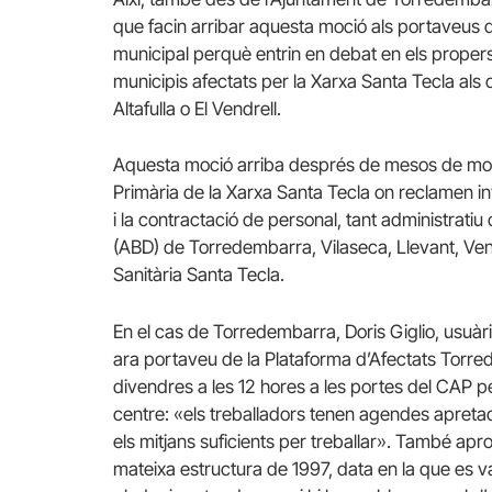
que facin arribar aquesta moció als portaveus d
municipal perquè entrin en debat en els proper
municipis afectats per la Xarxa Santa Tecla als 
Altafulla o El Vendrell.
Aquesta moció arriba després de mesos de mobil
Primària de la Xarxa Santa Tecla on reclamen inver
i la contractació de personal, tant administratiu
(ABD) de Torredembarra, Vilaseca, Llevant, Vend
Sanitària Santa Tecla.
En el cas de Torredembarra, Doris Giglio, usuàri
ara portaveu de la Plataforma d’Afectats Torr
divendres a les 12 hores a les portes del CAP p
centre: «els treballadors tenen agendes apretad
els mitjans suficients per treballar». També apr
mateixa estructura de 1997, data en la que es