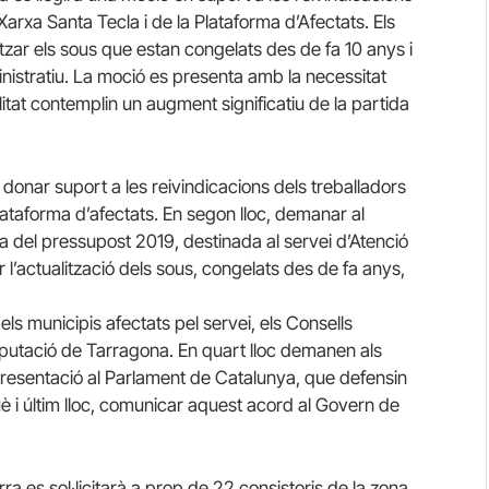
 Xarxa Santa Tecla i de la Plataforma d’Afectats. Els
tzar els sous que estan congelats des de fa 10 anys i
nistratiu. La moció es presenta amb la necessitat
tat contemplin un augment significatiu de la partida
donar suport a les reivindicacions dels treballadors
Plataforma d’afectats. En segon lloc, demanar al
a del pressupost 2019, destinada al servei d’Atenció
 l’actualització dels sous, congelats des de fa anys,
els municipis afectats pel servei, els Consells
iputació de Tarragona. En quart lloc demanen als
resentació al Parlament de Catalunya, que defensin
è i últim lloc, comunicar aquest acord al Govern de
a es sol·licitarà a prop de 22 consistoris de la zona