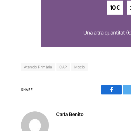
10€
Una altra quantitat (€
Atenció Primària
CAP
Moció
SHARE.
Faceboo
Carla Benito