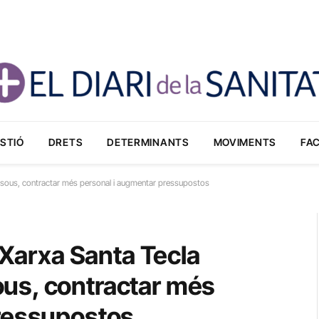
STIÓ
DRETS
DETERMINANTS
MOVIMENTS
FA
r sous, contractar més personal i augmentar pressupostos
 Xarxa Santa Tecla
us, contractar més
pressupostos