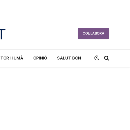
COL·LABORA
CTOR HUMÀ
OPINIÓ
SALUT BCN