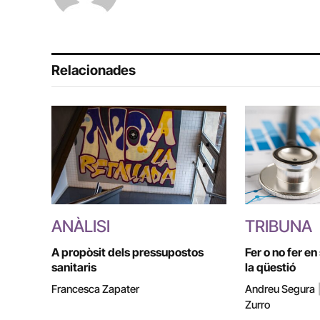
Relacionades
ANÀLISI
TRIBUNA
A propòsit dels pressupostos
Fer o no fer en
sanitaris
la qüestió
Francesca Zapater
Andreu Segura
Zurro