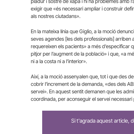
pladur i sostre de xapa i hi ha problemes amb l’ai
exigir que «és necessari ampliar i construir def
als nostres ciutadans».
En la mateixa línia que Giglio, a la moció denunci
seves agendes [les dels professionals] arriben a
requereixen els pacients» a més d’especificar q
pitjor per l’augment de la població» i que, «a mé
ni a la costa ni a l’interior».
Així, a la moció assenyalen que, tot i que des d
cobrir l’increment de la demanda, «des dels ABS
servei». En aquest sentit demanen que les admin
coordinada, per aconseguir el servei necessari pe
Si t'agrada aquest article,