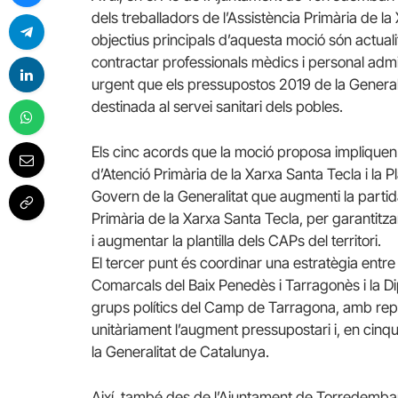
dels treballadors de l’Assistència Primària de la
objectius principals d’aquesta moció són actuali
contractar professionals mèdics i personal admi
urgent que els pressupostos 2019 de la Generali
destinada al servei sanitari dels pobles.
Els cinc acords que la moció proposa impliquen 
d’Atenció Primària de la Xarxa Santa Tecla i la 
Govern de la Generalitat que augmenti la partid
Primària de la Xarxa Santa Tecla, per garantitzar
i augmentar la plantilla dels CAPs del territori.
El tercer punt és coordinar una estratègia entre 
Comarcals del Baix Penedès i Tarragonès i la D
grups polítics del Camp de Tarragona, amb rep
unitàriament l’augment pressupostari i, en cinqu
la Generalitat de Catalunya.
Així, també des de l’Ajuntament de Torredembarr