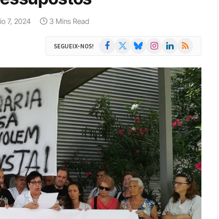
lio 7, 2024
3 Mins Read
Facebook
X
Bluesky
Instagram
LinkedIn
RSS
SEGUEIX-NOS!
(Twitter)