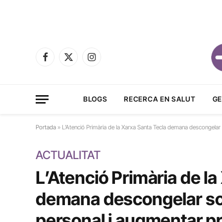
Facebook
X
Instagram
(Twitter)
BLOGS
RECERCA EN SALUT
GE
Portada
»
L’Atenció Primària de la Xarxa Santa Tecla demana descongela
ACTUALITAT
L’Atenció Primària de la
demana descongelar so
personal i augmentar 