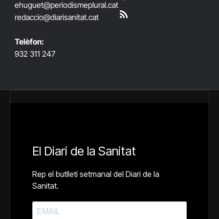
Facebook
X
YouTube
Telegram
ehuguet
@periodismeplural.cat
(Twitter)
redaccio@diarisanitat.cat
RSS
Telèfon:
932 311 247