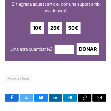
Si t'agrada aquest article, dóna'ns suport amb
una donació.
10€
25€
50€
DONAR
Una altra quantitat (€):
Persones trans
Facebook
Twitter
Bluesky
LinkedIn
Telegram
Copy
Email
Link