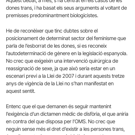
Aquest debat, a més, s’ha centrat en els casos de les
dones trans, i ha basat els seus arguments al voltant de
premisses predominantment biologicistes.
He de reconèixer que tinc dubtes sobre el
posicionament de determinat sector del feminisme que
parla de l’esborrat de les dones, si es reconeix
l’autodeterminació de gènere en la legislació espanyola.
No crec que exigeixin una intervenció quirúrgica de
reassignació de sexe, ja que això seria estar en un
escenari previ a la Llei de 2007 i durant aquests tretze
anys de vigència de la Llei no s’han manifestat en
aquest sentit.
Entenc que el que demanen és seguir mantenint
l’exigència d’un dictamen mèdic de disfòria, el que aniria
en contra del que disposa per l’OMS. No crec que
neguin sense més el dret d’existir a les persones trans,