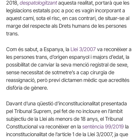
2018,
despatologitzant
aquesta realitat, portarà que les
legislacions estatals poc a poc es vagin incorporant a
aquest camí, sota el risc, en cas contrari, de situar-se al
marge del respecte als Drets humans de les persones
trans.
Com és sabut, a Espanya, la
Llei 3/2007
va reconèixer a
les persones trans, d’origen espanyol i majors d’edat, la
possibilitat de canviar la seva menció registral de sexe,
sense necessitat de sotmetre’s a cap cirurgia de
reassignació, però previ dictamen mèdic que acredités
disfòria de gènere.
Davant d’una qüestió d’inconstitucionalitat presentada
pel Tribunal Suprem, pel fet de no incloure en l’àmbit
subjectiu de la Llei als menors de 18 anys, el Tribunal
Constitucional va reconèixer en la
sentència 99/2019
la
inconstitucionalitat de l’article 1 de la Llei 3/2007, ja que