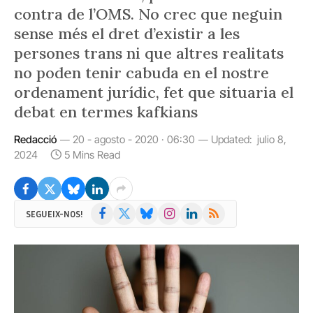
contra de l’OMS. No crec que neguin
sense més el dret d’existir a les
persones trans ni que altres realitats
no poden tenir cabuda en el nostre
ordenament jurídic, fet que situaria el
debat en termes kafkians
Redacció
20 - agosto - 2020 · 06:30
Updated:
julio 8,
2024
5 Mins Read
Facebook
X
Bluesky
Instagram
LinkedIn
RSS
SEGUEIX-NOS!
(Twitter)