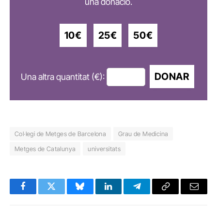
una donació.
10€
25€
50€
DONAR
Una altra quantitat (€):
Col·legi de Metges de Barcelona
Grau de Medicina
Metges de Catalunya
universitats
Facebook
Twitter
Bluesky
LinkedIn
Telegram
Copy
Email
Link