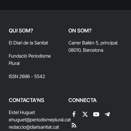
QUI SOM?
ON SOM?
El Diari de la Sanitat
Carrer Bailén 5, principal.
08010, Barcelona
Fundació Periodisme
Plural
ISSN 2696 - 5542
CONTACTA'NS
CONNECTA
Estel Huguet
Facebook
X
YouTube
Telegram
ehuguet
@periodismeplural.cat
(Twitter)
redaccio@diarisanitat.cat
RSS