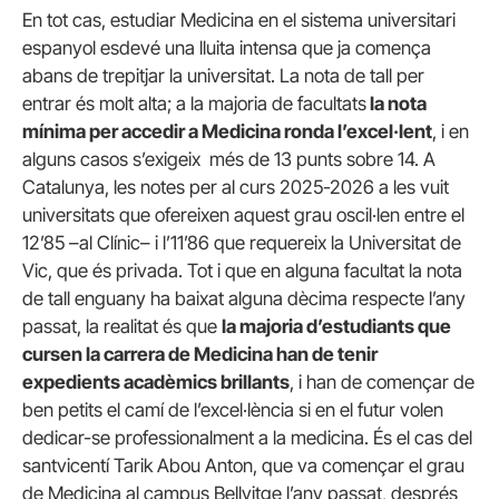
En tot cas, estudiar Medicina en el sistema universitari
espanyol esdevé una lluita intensa que ja comença
abans de trepitjar la universitat. La nota de tall per
entrar és molt alta; a la majoria de facultats
la nota
mínima per accedir a Medicina ronda l’excel·lent
, i en
alguns casos s’exigeix més de 13 punts sobre 14. A
Catalunya, les notes per al curs 2025-2026 a les vuit
universitats que ofereixen aquest grau oscil·len entre el
12’85 –al Clínic– i l’11’86 que requereix la Universitat de
Vic, que és privada. Tot i que en alguna facultat la nota
de tall enguany ha baixat alguna dècima respecte l’any
passat, la realitat és que
la majoria d’estudiants que
cursen la carrera de Medicina han de tenir
expedients acadèmics brillants
, i han de començar de
ben petits el camí de l’excel·lència si en el futur volen
dedicar-se professionalment a la medicina. És el cas del
santvicentí Tarik Abou Anton, que va començar el grau
de Medicina al campus Bellvitge l’any passat, després