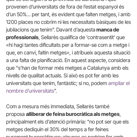
provenen d’universitats de fora de l’estat espanyol és
d’un 50%… per tant, és evident que falten metges, i amb
1200 places no cobrim ni les necessitats bàsiques de les
jubilacions que tenim”. Davant d’aquesta
manca de
professionals
, Sellarès qualifica de ‘contrasentit’ que
«hi hagi tantes dificultats per a formar-se com a metge i
que, en canvi, faltin metges», i atribueix aquesta situació
a una falta de planificació. En aquest aspecte, considera
que “s’han de formar més metges a Catalunya amb els
nivells de qualitat actuals. Si això es pot fer amb les
universitats que tenim, fantàstic; si no, podem
ampliar el
nombre d’universitats
”.
Com a mesura més immediata, Sellarès també
proposa
alliberar de feina burocràtica als metges
,
principalment els d’atenció primària: “no pot ser que els
metges dediquin el 30% del temps a fer feines