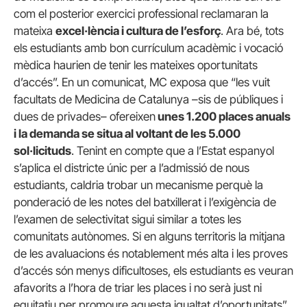
com el posterior exercici professional reclamaran la
mateixa
excel·lència i cultura de l’esforç
. Ara bé, tots
els estudiants amb bon currículum acadèmic i vocació
mèdica haurien de tenir les mateixes oportunitats
d’accés”. En un comunicat, MC exposa que “les vuit
facultats de Medicina de Catalunya –sis de públiques i
dues de privades– ofereixen
unes 1.200 places anuals
i la demanda se situa al voltant de les 5.000
sol·licituds
. Tenint en compte que a l’Estat espanyol
s’aplica el districte únic per a l’admissió de nous
estudiants, caldria trobar un mecanisme perquè la
ponderació de les notes del batxillerat i l’exigència de
l’examen de selectivitat sigui similar a totes les
comunitats autònomes. Si en alguns territoris la mitjana
de les avaluacions és notablement més alta i les proves
d’accés són menys dificultoses, els estudiants es veuran
afavorits a l’hora de triar les places i no serà just ni
equitatiu per promoure aquesta igualtat d’oportunitats”.