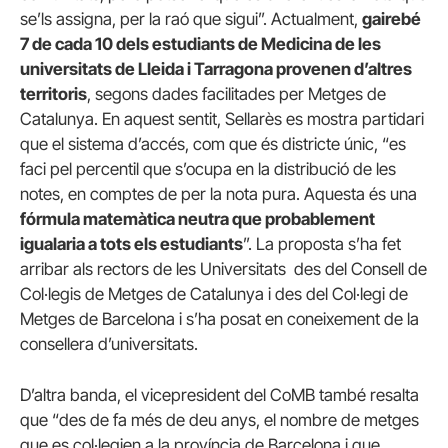
se’ls assigna, per la raó que sigui”. Actualment,
gairebé
7 de cada 10 dels estudiants de Medicina de les
universitats de Lleida i Tarragona provenen d’altres
territoris
, segons dades facilitades per Metges de
Catalunya. En aquest sentit, Sellarès es mostra partidari
que el sistema d’accés, com que és districte únic, “es
faci pel percentil que s’ocupa en la distribució de les
notes, en comptes de per la nota pura. Aquesta és una
fórmula matemàtica neutra que probablement
igualaria a tots els estudiants
”. La proposta s’ha fet
arribar als rectors de les Universitats des del Consell de
Col·legis de Metges de Catalunya i des del Col·legi de
Metges de Barcelona i s’ha posat en coneixement de la
consellera d’universitats.
D’altra banda, el vicepresident del CoMB també resalta
que “des de fa més de deu anys, el nombre de metges
que es col·legien a la província de Barcelona i que