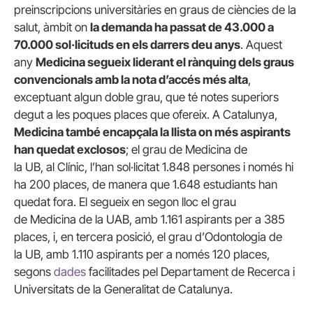
preinscripcions universitàries en graus de ciències de la
salut, àmbit on
la demanda ha passat de 43.000 a
70.000 sol·licituds en els darrers deu anys
. Aquest
any
Medicina segueix liderant el rànquing dels graus
convencionals amb la nota d’accés més alta
,
exceptuant algun doble grau, que té notes superiors
degut a les poques places que ofereix. A Catalunya,
Medicina també encapçala la llista on més aspirants
han quedat exclosos
; el grau de Medicina de
la UB, al Clínic, l’han sol·licitat 1.848 persones i només hi
ha 200 places, de manera que 1.648 estudiants han
quedat fora. El segueix en segon lloc el grau
de Medicina de la UAB, amb 1.161 aspirants per a 385
places, i, en tercera posició, el grau d’Odontologia de
la UB, amb 1.110 aspirants per a només 120 places,
segons
dades
facilitades pel Departament de Recerca i
Universitats de la Generalitat de Catalunya.