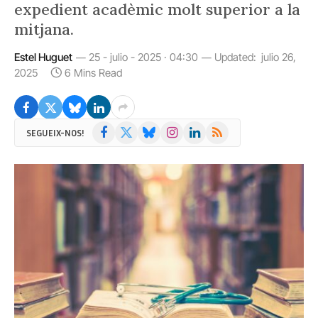
expedient acadèmic molt superior a la
mitjana.
Estel Huguet
25 - julio - 2025 · 04:30
Updated:
julio 26,
2025
6 Mins Read
Facebook
X
Bluesky
Instagram
LinkedIn
RSS
SEGUEIX-NOS!
(Twitter)