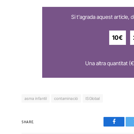
Si t'agrada aquest article,
10€
Una altra quantitat (€
asma infantil
contaminació
ISGlobal
SHARE.
Faceboo