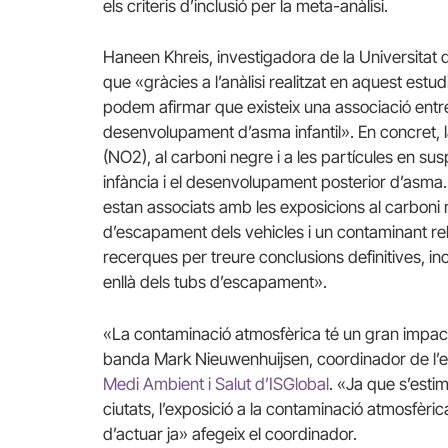
els criteris d’inclusió per la meta-anàlisi.
Haneen Khreis, investigadora de la Universitat 
que «gràcies a l’anàlisi realitzat en aquest estu
podem afirmar que existeix una associació entre 
desenvolupament d’asma infantil». En concret, la 
(NO2), al carboni negre i a les partícules en su
infància i el desenvolupament posterior d’asma.
estan associats amb les exposicions al carboni
d’escapament dels vehicles i un contaminant re
recerques per treure conclusions definitives, i
enllà dels tubs d’escapament».
«La contaminació atmosfèrica té un gran impacte
banda Mark Nieuwenhuijsen, coordinador de l’est
Medi Ambient i Salut d’ISGlobal
. «Ja que s’esti
ciutats, l’exposició a la contaminació atmosfèri
d’actuar ja» afegeix el coordinador.