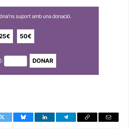
 dóna'ns suport amb una donació.
25€
50€
DONAR
):
k
Twitter
Bluesky
LinkedIn
Telegram
Copy
Email