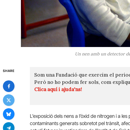
Un nen amb un detector del 
SHARE
Som una Fundació que exercim el perio
Però no ho podem fer sols, com expli
Clica aquí i ajuda'ns!
L’exposició dels nens a l’òxid de nitrogen i a l
contaminants generats sobretot pel trànsit, afec