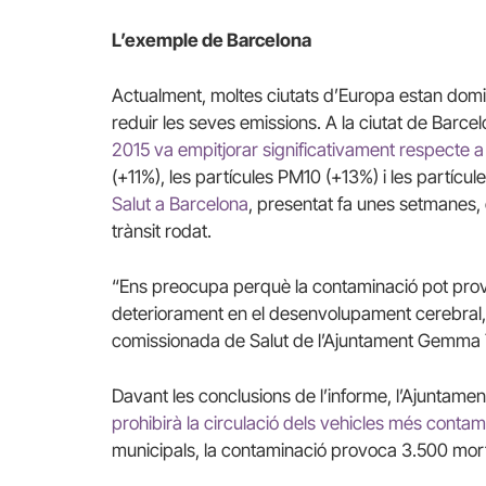
L’exemple de Barcelona
Actualment, moltes ciutats d’Europa estan domin
reduir les seves emissions. A la ciutat de Barc
2015 va empitjorar significativament respecte a 
(+11%), les partícules PM10 (+13%) i les partícul
Salut a Barcelona
, presentat fa unes setmanes, 
trànsit rodat.
“Ens preocupa perquè la contaminació pot provo
deteriorament en el desenvolupament cerebral, s
comissionada de Salut de l’Ajuntament Gemma 
Davant les conclusions de l’informe, l’Ajuntam
prohibirà la circulació dels vehicles més contam
municipals, la contaminació provoca 3.500 morts