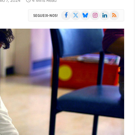
ulio 7, 2024
4 Mins Read
Facebook
X
Bluesky
Instagram
LinkedIn
RSS
SEGUEIX-NOS!
(Twitter)