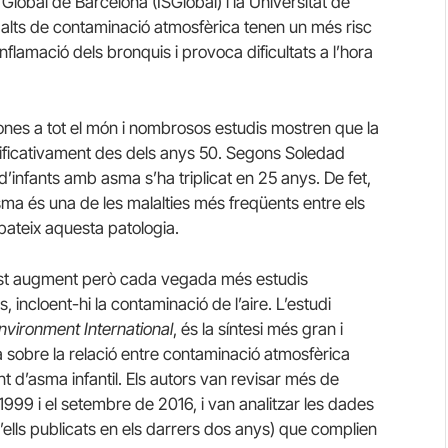
t Global de Barcelona (ISGlobal) i la Universitat de
s alts de contaminació atmosfèrica tenen un més risc
lamació dels bronquis i provoca dificultats a l’hora
ones a tot el món i nombrosos estudis mostren que la
nificativament des dels anys 50. Segons Soledad
infants amb asma s’ha triplicat en 25 anys. De fet,
asma és una de les malalties més freqüents entre els
pateix aquesta patologia.
est augment però cada vegada més estudis
 incloent-hi la contaminació de l’aire. L’estudi
nvironment International
, és la síntesi més gran i
ara sobre la relació entre contaminació atmosfèrica
t d’asma infantil. Els autors van revisar més de
1999 i el setembre de 2016, i van analitzar les dades
’ells publicats en els darrers dos anys) que complien