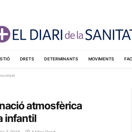
STIÓ
DRETS
DETERMINANTS
MOVIMENTS
FA
a infantil
inació atmosfèrica
infantil