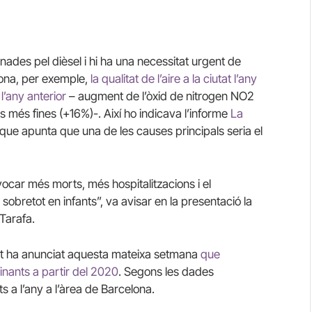
ades pel dièsel i hi ha una necessitat urgent de
elona, per exemple,
la qualitat de l’aire a la ciutat l’any
l’any anterior
– augment de l’òxid de nitrogen NO2
es més fines (+16%)-. Així ho indicava l’informe
La
que apunta que una de les causes principals seria el
car més morts, més hospitalitzacions i el
obretot en infants”, va avisar en la presentació la
Tarafa.
ent ha anunciat aquesta mateixa setmana
que
inants a partir del 2020
. Segons les dades
 a l’any a l’àrea de Barcelona.