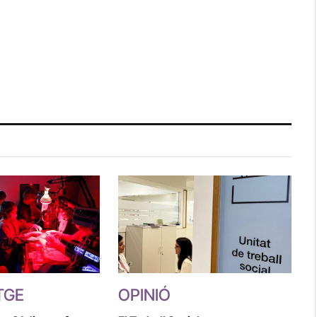
Link
TGE
OPINIÓ