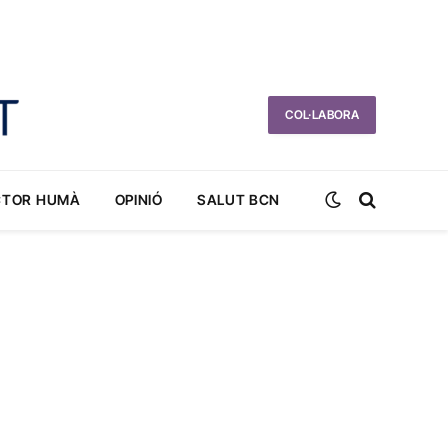
COL·LABORA
CTOR HUMÀ
OPINIÓ
SALUT BCN