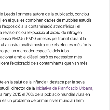
de Leeds i primera autora de la publicació, conclou
di, en el qual es combinen dades de múltiples estudis,
l’exposició a la contaminació atmosfèrica i el
revisió inclou l’exposició al diòxid de nitrogen
spensió PM2.5 i PM10 emeses pel trànsit durant la
 «La nostra anàlisi mostra que els efectes més forts
 negre, un marcador específic dels tubs
lacionat amb el dièsel, però es necessiten més
ncloent l’exploració dels contaminants que van més
 en la salut de la infància» destaca per la seva
udi i director de la
Iniciativa de Planificació Urbana,
ma l’any 2015 el 70% de la població mundial viurà en
ca és un problema de primer nivell mundial i hem