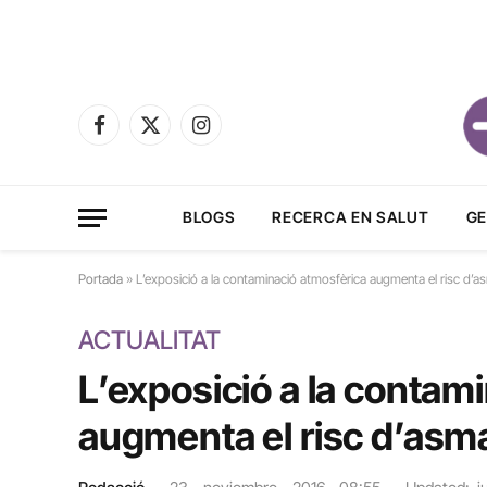
Facebook
X
Instagram
(Twitter)
BLOGS
RECERCA EN SALUT
GE
Portada
»
L’exposició a la contaminació atmosfèrica augmenta el risc d’asm
ACTUALITAT
L’exposició a la contam
augmenta el risc d’asma 