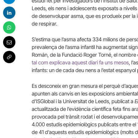
estudi fet per investigadors de l’Institut de Salu
Leeds, els nens i adolescents exposats a nivell
de desenvolupar asma, que es produeix per la inf
de respirar.
S’estima que l’asma afecta 334 milions de pers
prevalença de l’asma infantil ha augmentat sig
Román, de la Fundació Roger Torné, el nombre d’
tal com explicava aquest diari fa uns mesos
, l’
infants: un de cada deu nens a l’estat espanyol 
Es desconeix en gran mesura el perquè d’aqu
apunten als canvis en les exposicions ambientals,
d’ISGlobal i la Universitat de Leeds, publicat a
E
actualitzada de l’evidència científica feta fins 
provocada pel trànsit rodat i el desenvolupamen
4.000 estudis
epidemiològics publicats entre el 
de 41 d’aquests estudis epidemiològics (molts d