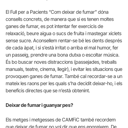
El Full per a Pacients “Com deixar de fumar” dóna
consells concrets, de manera que si es tenen moltes
ganes de fumar, es pot intentar fer exercicis de
relaxació, beure aigua o sucs de fruita i mastegar xiclets
sense sucre. Aconsellem rentar-se bé les dents després
de cada àpat, i si s’està irritat o arriba el mal humor, fer
un passeig, prendre una bona dutxa o escoltar música.
És bo buscar noves distraccions (passejades, treballs
manuals, teatre, cinema, llegir), i evitar les situacions que
provoquen ganes de fumar. També cal recordar-se a un
mateix les raons per les quals s’ha decidit deixar-ho, i els
beneficis directes que se n’està obtenint.
Deixar de fumar i guanyar pes?
Els metges i metgesses de CAMFiC també recordem
que deixar de fumar no vol dir que ens engreixem. De