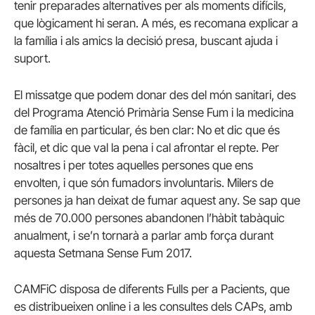
tenir preparades alternatives per als moments difícils,
que lògicament hi seran. A més, es recomana explicar a
la família i als amics la decisió presa, buscant ajuda i
suport.
El missatge que podem donar des del món sanitari, des
del Programa Atenció Primària Sense Fum i la medicina
de família en particular, és ben clar: No et dic que és
fàcil, et dic que val la pena i cal afrontar el repte. Per
nosaltres i per totes aquelles persones que ens
envolten, i que són fumadors involuntaris. Milers de
persones ja han deixat de fumar aquest any. Se sap que
més de 70.000 persones abandonen l’hàbit tabàquic
anualment, i se’n tornarà a parlar amb força durant
aquesta Setmana Sense Fum 2017.
CAMFiC disposa de diferents Fulls per a Pacients, que
es distribueixen online i a les consultes dels CAPs, amb