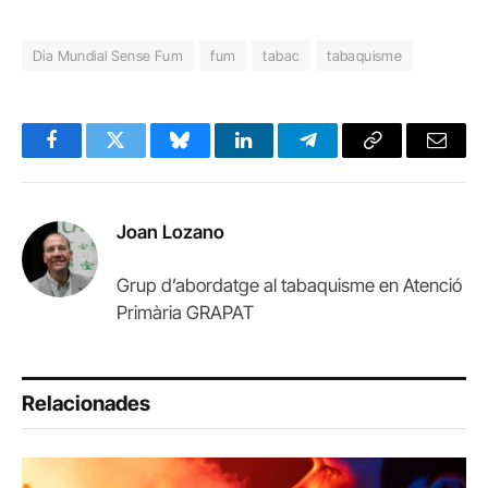
Dia Mundial Sense Fum
fum
tabac
tabaquisme
Facebook
Twitter
Bluesky
LinkedIn
Telegram
Copy
Email
Link
Joan Lozano
Grup d’abordatge al tabaquisme en Atenció
Primària GRAPAT
Relacionades