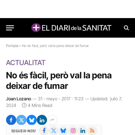
Portada
»
No és fàcil, però val la pena deixar de fumar
ACTUALITAT
No és fàcil, però val la pena
deixar de fumar
Joan Lozano
31 - mayo - 2017 · 11:23
Updated:
julio 7,
2024
4 Mins Read
Facebook
X
Bluesky
Instagram
LinkedIn
RSS
SEGUEIX-NOS!