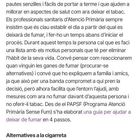
pautes senzilles i fàcils de portar a terme i que ajuden a
millorar en aspectes de salut com ara deixar el tabac.
Els professionals sanitaris d’Atenció Primària sempre
insistim que és clau establir el dia a partir del qual es
deixarà de fumar, i fer-ho un temps abans d’iniciar el
procés. Durant aquest temps la persona cal que es faci
una llista amb els motius personals que té per eliminar
l’hàbit de la seva vida. Convé pensar com reaccionarem
quan vinguin les ganes de fumar (procurar-se
alternatives) i convé que ho expliquem a família i amics,
ja que això per una banda compromet a qui pren la
decisió, però alhora facilita que l’entorn l’ajudi, amb
mesures com ara no fumar davant d’aquesta persona i
no oferir-li tabac. Des de el PAPSF (Programa Atenció
Primària Sense Fum) s’ha elaborat
una guia per ajudar a
deixar de fumar
en 4 passos.
Alternatives a la cigarreta