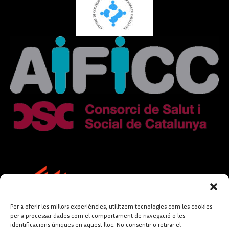
Per a oferir les millors experiències, utilitzem tecnologies com les cookies
per a processar dades com el comportament de navegació o les
identificacions úniques en aquest lloc. No consentir o retirar el