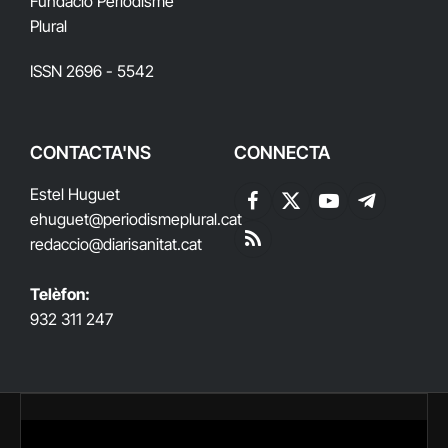
Fundació Periodisme
Plural
ISSN 2696 - 5542
CONTACTA'NS
CONNECTA
Estel Huguet
Facebook
X
YouTube
Telegram
ehuguet
@periodismeplural.cat
(Twitter)
redaccio@diarisanitat.cat
RSS
Telèfon:
932 311 247