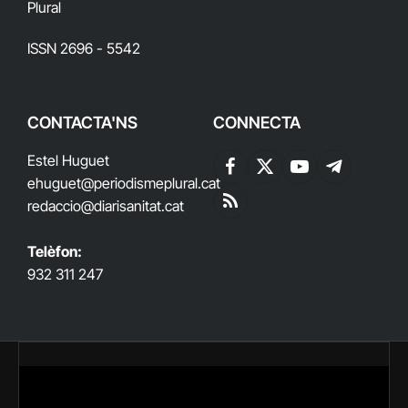
Plural
ISSN 2696 - 5542
CONTACTA'NS
CONNECTA
Estel Huguet
Facebook
X
YouTube
Telegram
ehuguet
@periodismeplural.cat
(Twitter)
redaccio@diarisanitat.cat
RSS
Telèfon:
932 311 247