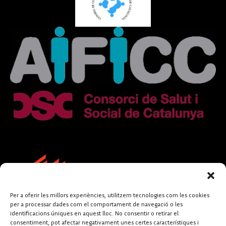
Per a oferir les millors experiències, utilitzem tecnologies com les cookies
per a processar dades com el comportament de navegació o les
identificacions úniques en aquest lloc. No consentir o retirar el
consentiment, pot afectar negativament unes certes característiques i