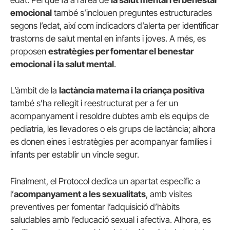
edat. Pel que fa a l’àrea de
la salut mental i el benestar
emocional
també s’inclouen preguntes estructurades
segons l’edat, així com indicadors d’alerta per identificar
trastorns de salut mental en infants i joves. A més, es
proposen
estratègies per fomentar el benestar
emocional i la salut mental
.
L’àmbit de la
lactància materna i la criança positiva
també s’ha rellegit i reestructurat per a fer un
acompanyament i resoldre dubtes amb els equips de
pediatria, les llevadores o els grups de lactància; alhora
es donen eines i estratègies per acompanyar famílies i
infants per establir un vincle segur.
Finalment, el Protocol dedica un apartat específic a
l’
acompanyament a les sexualitats
, amb visites
preventives per fomentar l’adquisició d’hàbits
saludables amb l’educació sexual i afectiva. Alhora, es