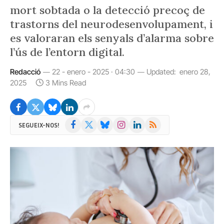
mort sobtada o la detecció precoç de
trastorns del neurodesenvolupament, i
es valoraran els senyals d’alarma sobre
l’ús de l’entorn digital.
Redacció
22 - enero - 2025 · 04:30
Updated:
enero 28,
2025
3 Mins Read
Facebook
X
Bluesky
Instagram
LinkedIn
RSS
SEGUEIX-NOS!
(Twitter)