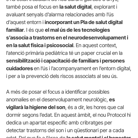
també posa el focus en
la salut digital
, explorant i
avaluant senyals d’alarma relacionades amb l’ús
d’aquest entorn i
incorporant un Pla de salut digital
familiar
. I és que
el mal ús de les tecnologies
s’associa a trastorns en el neurodesenvolupament i
en la salut física i psicosocial
. En aquest context,
l’atenció primària pediàtrica té un paper crucial en la
sensibilització i capacitació de familiars i persones
cuidadores
en l’ús i l’acompanyament en l’entorn digital,
i per a la prevenció dels ris­cos associats al seu ús.
A més de posar el focus a identificar possibles
anomalies en el desenvolupament neurològic,
es
vigilarà
la higiene del son
, és a dir, les hores que cal
dormir segons l’edat. En aquest àmbit, el nou Protocol hi
dedica un apartat específic amb cribratges per
detectar trastorns del son i un qüestionari per a cada