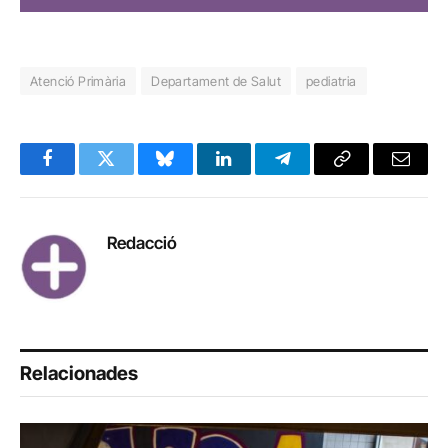
Atenció Primària
Departament de Salut
pediatria
Facebook
Twitter
Bluesky
LinkedIn
Telegram
Copy
Email
Link
Redacció
Relacionades