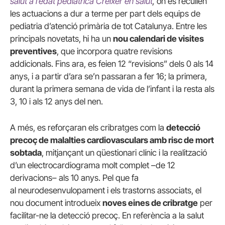
salut a l’edat pediàtrica
Créixer en salut
,
on es recullen
les actuacions a dur a terme per part dels equips de
pediatria d’atenció primària de tot Catalunya. Entre les
principals novetats, hi ha un
nou calendari de visites
preventives
, que incorpora quatre revisions
addicionals. Fins ara, es feien 12 “revisions” dels 0 als 14
anys, i a partir d’ara se’n passaran a fer 16; la primera,
durant la primera semana de vida de l’infant i la resta als
3, 10 i als 12 anys del nen.
A més, es reforçaran els cribratges com la
detecció
precoç de malalties cardiovasculars amb risc de mort
sobtada
, mitjançant un qüestionari clínic i la realització
d’un electrocardiograma molt complet –de 12
derivacions– als 10 anys. Pel que fa
al neurodesenvulopament i els trastorns associats, el
nou document introdueix
noves eines de cribratge
per
facilitar-ne la detecció precoç. En referència a la salut