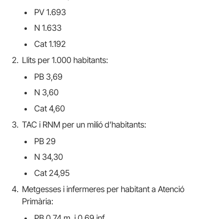
PV 1.693
N 1.633
Cat 1.192
Llits per 1.000 habitants:
PB 3,69
N 3,60
Cat 4,60
TAC i RNM per un milió d’habitants:
PB 29
N 34,30
Cat 24,95
Metgesses i infermeres per habitant a Atenció
Primària:
PB 0,74 m. i 0,69 inf