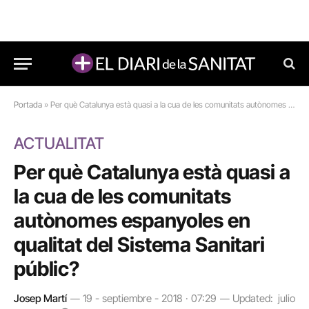
Portada
»
Per què Catalunya està quasi a la cua de les comunitats autònomes espanyoles en qualitat del Sistema Sanitari públic?
ACTUALITAT
Per què Catalunya està quasi a
la cua de les comunitats
autònomes espanyoles en
qualitat del Sistema Sanitari
públic?
Josep Martí
19 - septiembre - 2018 · 07:29
Updated:
julio