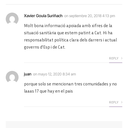
Xavier Goula Suriñach
on
septiembre 20, 2018 4:13 pm
Molt bona informació apoiada amb xifres de la
situació sanitària que estem patint a Cat. Hi ha
responsabilitat política clara dels darrers i actual
governs d’Esp i de Cat.
REPLY
juan
on
mayo 12, 2020 8:34 am
porque solo se mencionan tres comunidades y no
laaas 17 que hay en el pais
REPLY