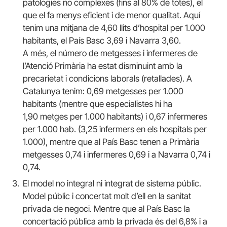
patologies no complexes (fins al 80% de totes), el
que el fa menys eficient i de menor qualitat. Aquí
tenim una mitjana de 4,60 llits d’hospital per 1.000
habitants, el País Basc 3,69 i Navarra 3,60.
A més, el número de metgesses i infermeres de
l’Atenció Primària ha estat disminuint amb la
precarietat i condicions laborals (retallades). A
Catalunya tenim: 0,69 metgesses per 1.000
habitants (mentre que especialistes hi ha
1,90 metges per 1.000 habitants) i 0,67 infermeres
per 1.000 hab. (3,25 infermers en els hospitals per
1.000), mentre que al País Basc tenen a Primària
metgesses 0,74 i infermeres 0,69 i a Navarra 0,74 i
0,74.
El model no integral ni integrat de sistema públic.
Model públic i concertat molt d’ell en la sanitat
privada de negoci. Mentre que al País Basc la
concertació pública amb la privada és del 6,8% i a