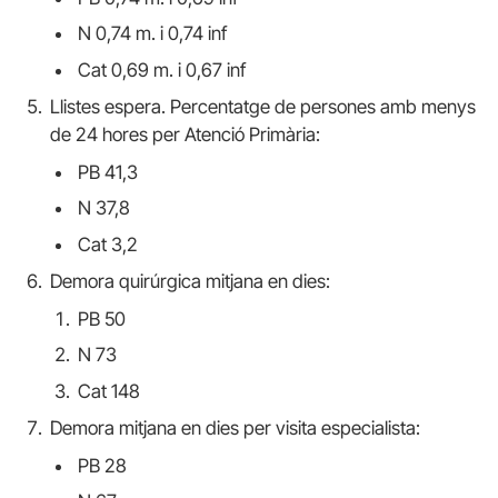
N 0,74 m. i 0,74 inf
Cat 0,69 m. i 0,67 inf
Llistes espera. Percentatge de persones amb menys
de 24 hores per Atenció Primària:
PB 41,3
N 37,8
Cat 3,2
Demora quirúrgica mitjana en dies:
PB 50
N 73
Cat 148
Demora mitjana en dies per visita especialista:
PB 28