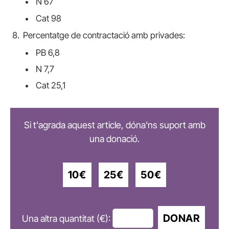
N 67
Cat 98
Percentatge de contractació amb privades:
PB 6,8
N 7,7
Cat 25,1
Si t'agrada aquest article, dóna'ns suport amb
una donació.
10€
25€
50€
DONAR
Una altra quantitat (€):