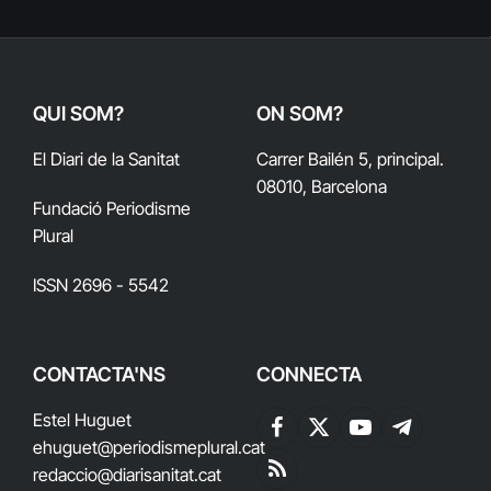
QUI SOM?
ON SOM?
El Diari de la Sanitat
Carrer Bailén 5, principal.
08010, Barcelona
Fundació Periodisme
Plural
ISSN 2696 - 5542
CONTACTA'NS
CONNECTA
Estel Huguet
Facebook
X
YouTube
Telegram
ehuguet
@periodismeplural.cat
(Twitter)
redaccio@diarisanitat.cat
RSS