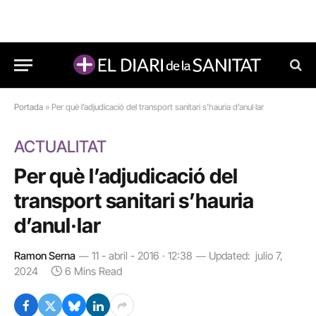
Portada
»
Per què l’adjudicació del transport sanitari s’hauria d’anul·lar
ACTUALITAT
Per què l’adjudicació del
transport sanitari s’hauria
d’anul·lar
Ramon Serna
11 - abril - 2016 · 12:38
Updated:
julio 7,
2024
6 Mins Read