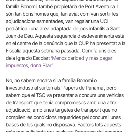
família Bonomi, també propietària de Port Aventura. I
són tan bons homes que, tan aviat com van sortir les
adjudicacions esmentades, van regalar una UCI
pediàtrica i una àrea adaptada de jocs infantils a Sant
Joan de Déu. Aquesta seqüència d’esdeveniments està
en el centre de la denúncia que la CUP ha presentat a la
Fiscalia aquesta setmana passada. Com fa uns dies
deia Ignacio Escolar: ‘
Menos caridad y más pagar
impuestos, doña Pilar
‘.
No, no sabem encara si la família Bonomi o
Investindustrial surten als ‘Papers de Panamà’, però
sabem que el TSC va presentar a concurs uns vehicles
de transport que tenia compromesos amb una altra
adjudicació, amb unes targetes de transport que no
complien les condicions requerides pel concurs i unes
bases de les quals no disposava. Factors tots aquests
més que suficients per excloure l’empresa del concurs.