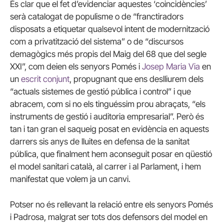
És clar que el fet d’evidenciar aquestes ‘coincidències’
serà catalogat de populisme o de “franctiradors
disposats a etiquetar qualsevol intent de modernització
com a privatització del sistema” o de “discursos
demagògics més propis del Maig del 68 que del segle
XXI”, com deien els senyors Pomés i
Josep Maria Via
en
un
escrit conjunt
, propugnant que ens deslliurem dels
“actuals sistemes de gestió pública i control” i que
abracem, com si no els tinguéssim prou abraçats, “els
instruments de gestió i auditoria empresarial”. Però és
tan i tan gran el saqueig posat en evidència en aquests
darrers sis anys de lluites en defensa de la sanitat
pública, que finalment hem aconseguit posar en qüestió
el model sanitari català, al carrer i al Parlament, i hem
manifestat que volem ja un canvi.
Potser no és rellevant la relació entre els senyors Pomés
i Padrosa, malgrat ser tots dos defensors del model en