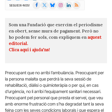
Facebook
X
Bluesky
Instagram
LinkedIn
RSS
SEGUEIX-NOS!
(Twitter)
Som una Fundació que exercim el periodisme
en obert, sense murs de pagament. Però no
ho podem fer sols, com expliquem en
aquest
editorial.
Clica aquí i ajuda'ns!
Preocupant que no arribi l’ambulància. Preocupant per
la persona malalta que perdrà la seva sessió de
rehabilitació, diàlisi o quimioteràpia o per qui, en cas
d’urgència, no li arribi l’equipament sanitari necessari.
Preocupant pel personal que presta el servei, que veu
amb enorme frustració com s’ha degradat tant la seva
feina com les seves condicions laborals i que espera el