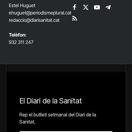
Estel Huguet
Facebook
X
YouTube
Telegram
ehuguet
@periodismeplural.cat
(Twitter)
redaccio@diarisanitat.cat
RSS
Telèfon:
932 311 247