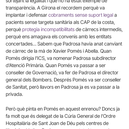
sortejant la legalitat i que no ha estat exemple de
transparència. A Girona el recordem perquè va
implantar i defensar
cobraments sense suport legal
a
pacients sense targeta sanitària als CAP de la costa,
perquè
protegia incompatibilitats
de càrrecs intermedis,
perquè ens amagava els convenis amb les entitats
concertades… Sabem que Padrosa havia anat canviant
de càrrec de la mà de Xavier Pomés i Abella. Quan
Pomés dirigia l’ICS, va nomenar Padrosa subdirector
d’Atenció Primària. Quan Pomés va passar a ser
conseller de Governació, va fer de Padrosa el director
general dels Bombers. Després Pomés va ser conseller
de Sanitat, però llavors en Padrosa ja es va passar a la
privada.
Però què pinta en Pomés en aquest enrenou? Doncs ja
fa molt que és delegat de la Cúria General de l’Ordre
Hospitalària de Sant Joan de Déu pels centres de