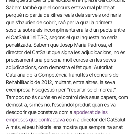
Sabem també que el concurs estava mal plantejat
perquè no partia de xifres reals dels serveis ordinaris
que s’haurien de cobrir, raó per la qual la primera
sospita sobre els incompliments era la d’un pacte entre
el CatSalut i el TSC, segons el qual aquesta no seria
penalitzada. Sabem que Josep Maria Padrosa, el
director del CatSalut que signa les adjudicacions, no és
precisament una persona molt curosa en les seves
adjudicacions, com demostra el fet que l’Autoritat
Catalana de la Competència li anul·lés el concurs de
Rehabilitació de 2012, multant, entre altres, la seva
exempresa Fisiogestión per “repartir-se el mercat”.
Tampoc no és curós en el control dels seus papers, com
demostra, si més no, l’escàndol produït quan es va
descobrir que constava com a
apoderat de les
empreses que contractava
com a director del CatSalut.
A més, el seu historial ens mostra que sempre ha anat