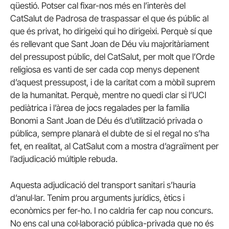
qüestió. Potser cal fixar-nos més en l’interès del
CatSalut de Padrosa de traspassar el que és públic al
que és privat, ho dirigeixi qui ho dirigeixi. Perquè sí que
és rellevant que Sant Joan de Déu viu majoritàriament
del pressupost públic, del CatSalut, per molt que l’Orde
religiosa es vanti de ser cada cop menys depenent
d’aquest pressupost, i de la caritat com a mòbil suprem
de la humanitat. Perquè, mentre no quedi clar si l’UCI
pediàtrica i l’àrea de jocs regalades per la família
Bonomi a Sant Joan de Déu és d’utilització privada o
pública, sempre planarà el dubte de si el regal no s’ha
fet, en realitat, al CatSalut com a mostra d’agraïment per
l’adjudicació múltiple rebuda.
Aquesta adjudicació del transport sanitari s’hauria
d’anul·lar. Tenim prou arguments jurídics, ètics i
econòmics per fer-ho. I no caldria fer cap nou concurs.
No ens cal una col·laboració pública-privada que no és