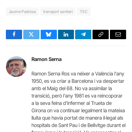
Jaume Padrosa
transport sanitari
TSC
Facebook
Twitter
Bluesky
LinkedIn
Telegram
Copy
Email
Link
Ramon Serna
Ramon Serna Ros va néixer a València l'any
1950, es va criar a Barcelona i va despertar
amb el Maig del 68. No va assimilar la
transició, però l'any 1981 es va reincoporar
a la seva feina d'infermer al Trueta de
Girona on va continuar legalment la mateixa
lluita que havia portat de manera il·legal als
hospitals de Sant Pau i de Bellvitge durant el