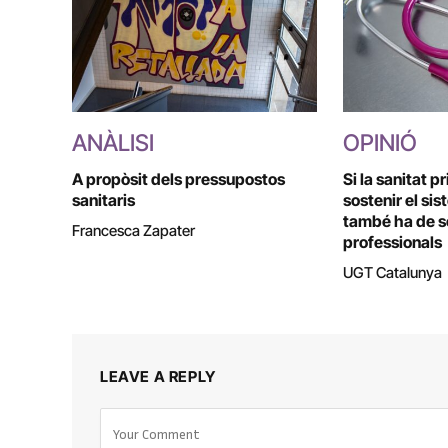
ANÀLISI
OPINIÓ
A propòsit dels pressupostos
Si la sanitat p
sanitaris
sostenir el sis
també ha de so
Francesca Zapater
professionals
UGT Catalunya
LEAVE A REPLY