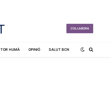
COL·LABORA
CTOR HUMÀ
OPINIÓ
SALUT BCN