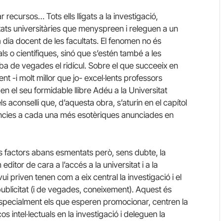
 recursos… Tots ells lligats a la investigació,
itats universitàries que menyspreen i releguen a un
a dia docent de les facultats. El fenomen no és
ls o científiques, sinó que s’estén també a les
iba de vegades el ridícul. Sobre el que succeeix en
t -i molt millor que jo- excel·lents professors
en el seu formidable llibre Adéu a la Universitat
s aconselli que, d’aquesta obra, s’aturin en el capítol
erències a cada una més esotèriques anunciades en
 factors abans esmentats però, sens dubte, la
editor de cara a l’accés a la universitat i a la
i priven tenen com a eix central la investigació i el
publicitat (i de vegades, coneixement). Aquest és
, especialment els que esperen promocionar, centren la
os intel·lectuals en la investigació i deleguen la