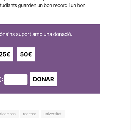
estudiants guarden un bon record i un bon
 dóna'ns suport amb una donació.
25€
50€
DONAR
):
licacions
recerca
universitat