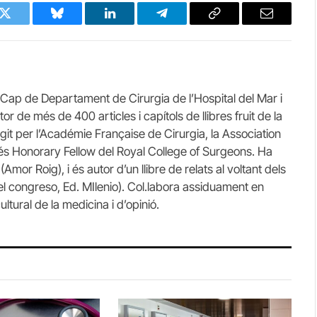
k
Twitter
Bluesky
LinkedIn
Telegram
Copy
Email
Link
Cap de Departament de Cirurgia de l’Hospital del Mar i
r de més de 400 articles i capítols de llibres fruit de la
ngit per l’Académie Française de Cirurgia, la Association
i és Honorary Fellow del Royal College of Surgeons. Ha
mor Roig), i és autor d’un llibre de relats al voltant dels
l congreso, Ed. MIlenio). Col.labora assiduament en
ltural de la medicina i d’opinió.