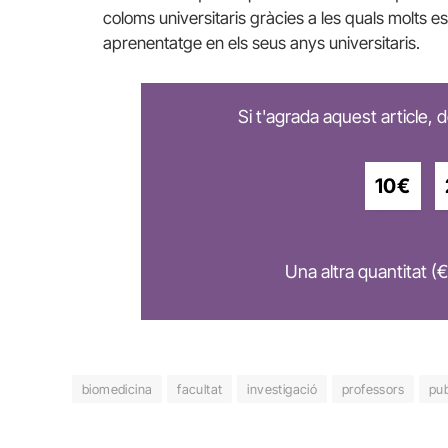
coloms universitaris gràcies a les quals molts 
aprenentatge en els seus anys universitaris.
Si t'agrada aquest article,
10€
Una altra quantitat (€
biomedicina
facultat
investigació
professors
pub