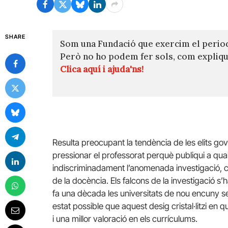
SHARE
Som una Fundació que exercim el perio
Però no ho podem fer sols, com expli
Clica aquí i ajuda'ns!
Resulta preocupant la tendència de les elits gove
pressionar el professorat perquè publiqui a qua
indiscriminadament l’anomenada investigació, 
de la docència. Els falcons de la investigació s’
fa una dècada les universitats de nou encuny 
estat possible que aquest desig cristal·litzi en
i una millor valoració en els currículums.