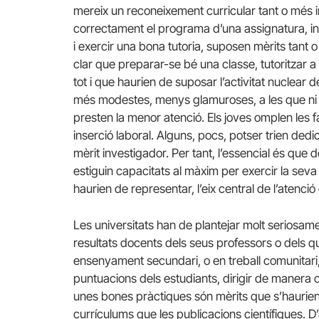
mereix un reconeixement curricular tant o més 
correctament el programa d’una assignatura, in
i exercir una bona tutoria, suposen mèrits tant 
clar que preparar-se bé una classe, tutoritzar 
tot i que haurien de suposar l’activitat nuclear d
més modestes, menys glamuroses, a les que ni el
presten la menor atenció. Els joves omplen les f
inserció laboral. Alguns, pocs, potser trien dedi
mèrit investigador. Per tant, l’essencial és que 
estiguin capacitats al màxim per exercir la seva
haurien de representar, l’eix central de l’atenció
Les universitats han de plantejar molt seriosamen
resultats docents dels seus professors o dels que
ensenyament secundari, o en treball comunitar
puntuacions dels estudiants, dirigir de maner
unes bones pràctiques són mèrits que s’haurien
currículums que les publicacions científiques. D’