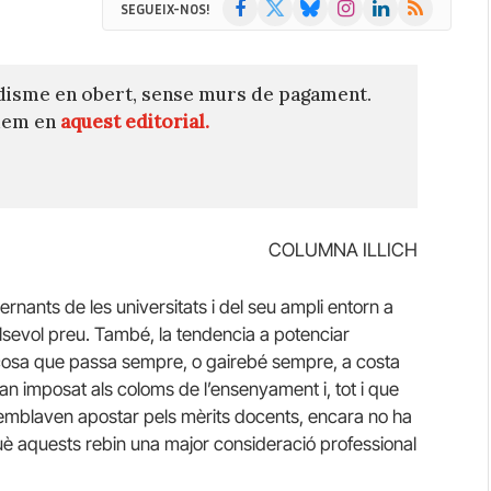
Facebook
X
Bluesky
Instagram
LinkedIn
RSS
SEGUEIX-NOS!
(Twitter)
disme en obert, sense murs de pagament.
quem en
aquest editorial.
COLUMNA ILLICH
rnants de les universitats i del seu ampli entorn a
lsevol preu. També, la tendencia a potenciar
cosa que passa sempre, o gairebé sempre, a costa
han imposat als coloms de l’ensenyament i, tot i que
semblaven apostar pels mèrits docents, encara no ha
 què aquests rebin una major consideració professional