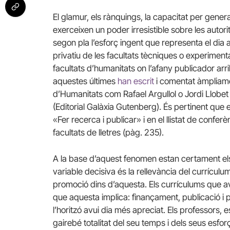
El glamur, els rànquings, la capacitat per generar
exerceixen un poder irresistible sobre les autor
segon pla l’esforç ingent que representa el dia 
privatiu de les facultats tècniques o experimenta
facultats d’humanitats on l’afany publicador arr
aquestes últimes
han escrit
i comentat àmpliamen
d’Humanitats com Rafael Argullol o Jordi Llobet 
(Editorial Galàxia Gutenberg). És pertinent que el
«Fer recerca i publicar» i en el llistat de conf
facultats de lletres (pàg. 235).
A la base d’aquest fenomen estan certament els
variable decisiva és la rellevància del currículum 
promoció dins d’aquesta. Els currículums que avu
que aquesta implica: finançament, publicació i 
l’horitzó avui dia més apreciat. Els professors
gairebé totalitat del seu temps i dels seus esforç