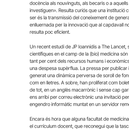
docència als nouvinguts, als becaris o a aque
investiguen». Resulta curiós que una institució c
ser és la transmissió del coneixement de genera
enlluernada per la innovació que al capdavall no és
resulta poc eficient.
Un recent estudi de JP Ioannidis a The Lancet, 
científiques en el camp de la (bio) medicina són 
tant per cent dels recursos humans i econòmics
una despesa supèrflua. La pressa per publicar i 
generat una dinàmica perversa de soroll de fons s
com en lletres. A sobre, han proliferat com bolet
de tot, en un anglès macarrònic i sense cap gara
ens arribi per correu electrònic una invitació per
engendro informàtic muntat en un servidor rem
Encara és hora que alguna facultat de medicina, 
el currículum docent, que reconegui que la tas