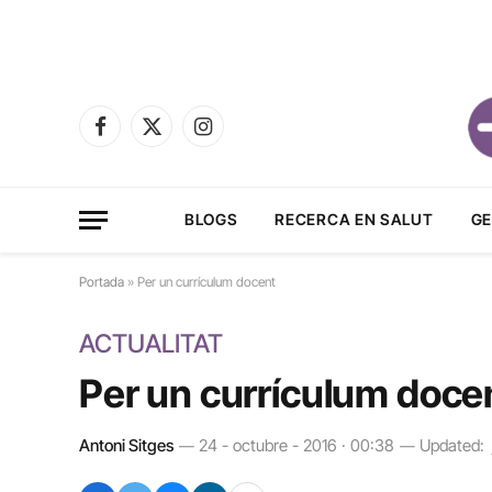
Facebook
X
Instagram
(Twitter)
BLOGS
RECERCA EN SALUT
GE
Portada
»
Per un currículum docent
ACTUALITAT
Per un currículum doce
Antoni Sitges
24 - octubre - 2016 · 00:38
Updated: