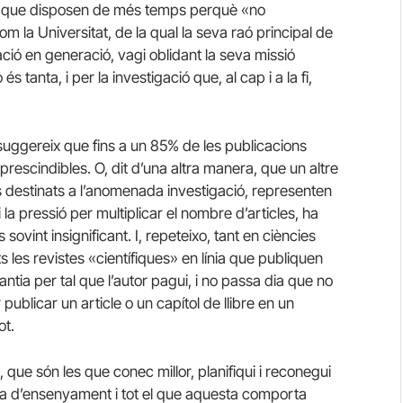
lls que disposen de més temps perquè «no
om la Universitat, de la qual la seva raó principal de
ció en generació, vagi oblidant la seva missió
 tanta, i per la investigació que, al cap i a la fi,
suggereix que fins a un 85% de les publicacions
prescindibles. O, dit d’una altra manera, que un altre
 destinats a l’anomenada investigació, representen
la pressió per multiplicar el nombre d’articles, ha
ovint insignificant. I, repeteixo, tant en ciències
s les revistes «científiques» en línia que publiquen
ntia per tal que l’autor pagui, i no passa dia que no
 publicar un article o un capítol de llibre en un
ot.
que són les que conec millor, planifiqui i reconegui
ca d’ensenyament i tot el que aquesta comporta