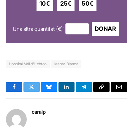
10€
25€
50€
DONAR
Una altra quantitat (€):
Hospital Vall d'Hebron
Marea Blanca
Facebook
Twitter
Bluesky
LinkedIn
Telegram
Copy
Email
Link
caralp