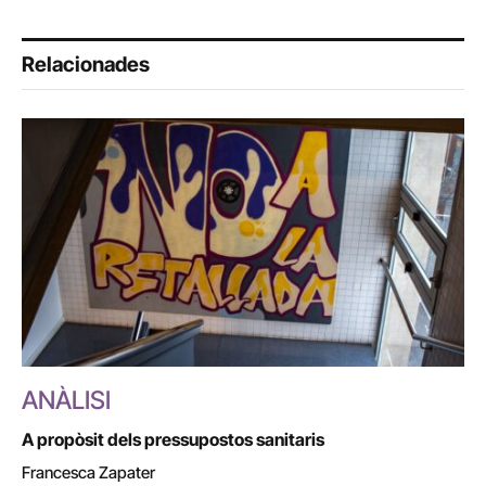
Relacionades
ANÀLISI
A propòsit dels pressupostos sanitaris
Francesca Zapater