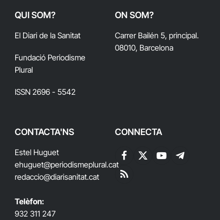
QUI SOM?
ON SOM?
El Diari de la Sanitat
Carrer Bailén 5, principal.
08010, Barcelona
Fundació Periodisme
Plural
ISSN 2696 - 5542
CONTACTA'NS
CONNECTA
Estel Huguet
Facebook
X
YouTube
Telegram
ehuguet
@periodismeplural.cat
(Twitter)
redaccio@diarisanitat.cat
RSS
Telèfon:
932 311 247