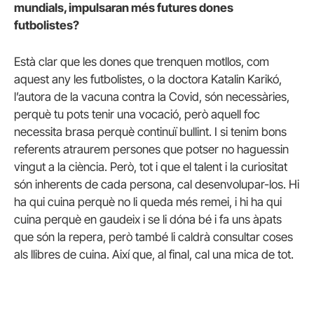
mundials, impulsaran més futures dones
futbolistes?
Està clar que les dones que trenquen motllos, com
aquest any les futbolistes, o la doctora Katalin Karikó,
l’autora de la vacuna contra la Covid, són necessàries,
perquè tu pots tenir una vocació, però aquell foc
necessita brasa perquè continuï bullint. I si tenim bons
referents atraurem persones que potser no haguessin
vingut a la ciència. Però, tot i que el talent i la curiositat
són inherents de cada persona, cal desenvolupar-los. Hi
ha qui cuina perquè no li queda més remei, i hi ha qui
cuina perquè en gaudeix i se li dóna bé i fa uns àpats
que són la repera, però també li caldrà consultar coses
als llibres de cuina. Així que, al final, cal una mica de tot.