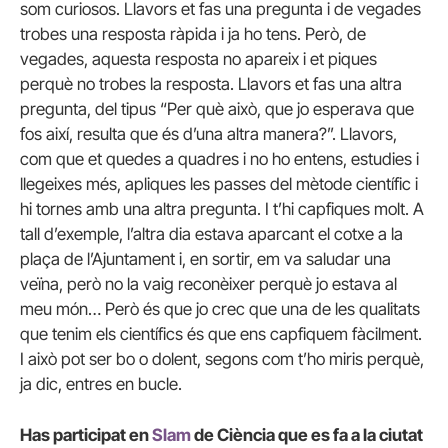
som curiosos. Llavors et fas una pregunta i de vegades
trobes una resposta ràpida i ja ho tens. Però, de
vegades, aquesta resposta no apareix i et piques
perquè no trobes la resposta. Llavors et fas una altra
pregunta, del tipus “Per què això, que jo esperava que
fos així, resulta que és d’una altra manera?”. Llavors,
com que et quedes a quadres i no ho entens, estudies i
llegeixes més, apliques les passes del mètode científic i
hi tornes amb una altra pregunta. I t’hi capfiques molt. A
tall d’exemple, l’altra dia estava aparcant el cotxe a la
plaça de l’Ajuntament i, en sortir, em va saludar una
veïna, però no la vaig reconèixer perquè jo estava al
meu món… Però és que jo crec que una de les qualitats
que tenim els científics és que ens capfiquem fàcilment.
I això pot ser bo o dolent, segons com t’ho miris perquè,
ja dic, entres en bucle.
Has participat en
Slam
de Ciència que es fa a la ciutat