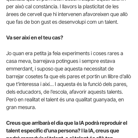
per això cal constància. I llavors la plasticitat de les
àrees de cervell que hi intervenen afavoreixen que allò
que fas de bon gust es desenvolupi com un talent.
Va ser així en el teu cas?
Jo quan era petita ja feia experiments i coses rares a
casa meva, barrejava potingues i sempre estava
emmerdant, i suposo que aquesta necessitat de
barrejar cosetes fa que els pares et portin un llibre d’allò
que t’interessa i així… I aquesta és la funció dels pares,
dels educadors, de l’escola, afavorir aquests talents.
Però en realitat el talent és una qualitat guanyada, en
gran mesura.
Creus que arribarà el dia que la IA podrà reproduir el
talent específic d’una persona? I la IA, creus que