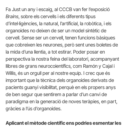
Fa Just un any i escaig, al CCCB van fer l’exposició
Brains
, sobre els cervells i els diferents tipus
d’intel·ligències, la natural, l’artificial, la robòtica, i els
organoides no deixen de ser un model sintètic de
cervell. Sense ser un cervell, tenen funcions bàsiques
que cobreixen les neurones, però sent unes boletes de
la mida d’una llentia, a tot estirar. Poder posar en
perspectiva la nostra feina del laboratori, acompanyant
llibres de grans neurocoientífics, com Ramón y Cajal i
Willis, és un orgull per al nostre equip. I crec que és
important que la tècnica dels organoides derivats de
pacients guanyi visibilitat, perquè en els propers anys
de ben segur que sentirem a parlar d’un canvi de
paradigma en la generació de noves teràpies, en part,
gràcies a l’ús d’organoides.
Aplicant el mètode científic ens podries esmentar les