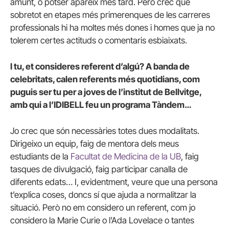
amunt, o potser apareix més tard. Però crec que
sobretot en etapes més primerenques de les carreres
professionals hi ha moltes més dones i homes que ja no
tolerem certes actituds o comentaris esbiaixats.
I tu, et consideres referent d’algú? A banda de
celebritats, calen referents més quotidians, com
puguis ser tu per a joves de l’institut de Bellvitge,
amb qui a l’IDIBELL feu un programa Tàndem…
Jo crec que són necessàries totes dues modalitats.
Dirigeixo un equip, faig de mentora dels meus
estudiants de la
Facultat de Medicina de la UB
, faig
tasques de divulgació, faig participar canalla de
diferents edats… I, evidentment, veure que una persona
t’explica coses, doncs sí que ajuda a normalitzar la
situació. Però no em considero un referent, com jo
considero la Marie Curie o l’Ada Lovelace o tantes