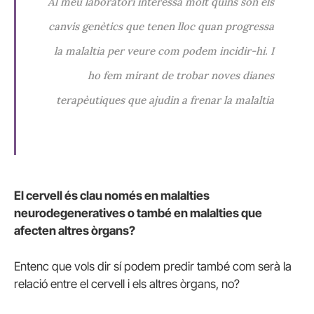
Al meu laboratori interessa molt quins són els
canvis genètics que tenen lloc quan progressa
la malaltia per veure com podem incidir-hi. I
ho fem mirant de trobar noves dianes
terapèutiques que ajudin a frenar la malaltia
El cervell és clau només en malalties
neurodegeneratives o també en malalties que
afecten altres òrgans?
Entenc que vols dir sí podem predir també com serà la
relació entre el cervell i els altres òrgans, no?