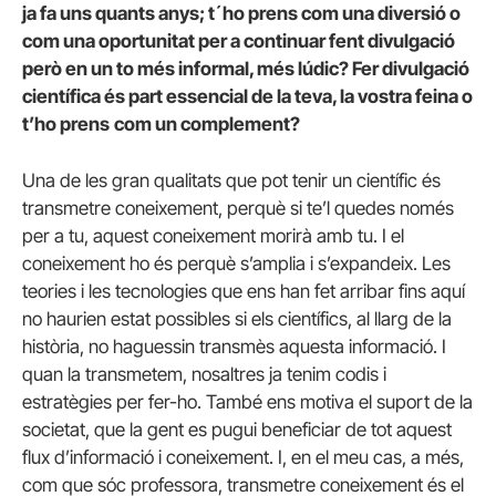
ja fa uns quants anys; t´ho prens com una diversió o
com una oportunitat per a continuar fent divulgació
però en un to més informal, més lúdic? Fer divulgació
científica és part essencial de la teva, la vostra feina o
t’ho prens
com un complement?
Una de les gran qualitats que pot tenir un científic és
transmetre coneixement, perquè si te’l quedes només
per a tu, aquest coneixement morirà amb tu. I el
coneixement ho és perquè s’amplia i s’expandeix. Les
teories i les tecnologies que ens han fet arribar fins aquí
no haurien estat possibles si els científics, al llarg de la
història, no haguessin transmès aquesta informació. I
quan la transmetem, nosaltres ja tenim codis i
estratègies per fer-ho. També ens motiva el suport de la
societat, que la gent es pugui beneficiar de tot aquest
flux d’informació i coneixement. I, en el meu cas, a més,
com que sóc professora, transmetre coneixement és el