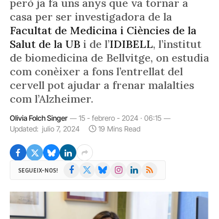
però ja fa uns anys que va tornar a
casa per ser investigadora de la
Facultat de Medicina i Ciències de la
Salut de la UB
i de l’
IDIBELL
, l’institut
de biomedicina de Bellvitge, on estudia
com conèixer a fons l’entrellat del
cervell pot ajudar a frenar malalties
com l’Alzheimer.
Olivia Folch Singer
15 - febrero - 2024 · 06:15
Updated:
julio 7, 2024
19 Mins Read
Facebook
X
Bluesky
Instagram
LinkedIn
RSS
SEGUEIX-NOS!
(Twitter)