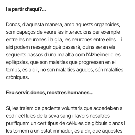
I a partir d’aquí?…
Doncs, d’aquesta manera, amb aquests organoides,
som capaços de veure les interaccions per exemple
entre les neurones i la glia, les neurones entre elles… i
així podem resseguir què passarà, quins seran els
següents passos d’una malaltia com l’Alzheimer o les
epilèpsies, que son malalties que progressen en el
temps, és a dir, no son malalties agudes, són malalties
cròniques.
Feu servir, doncs, mostres humanes…
Sí, les traiem de pacients voluntaris que accedeixen a
cedir cèl·lules de la seva sang i llavors nosaltres
purifiquem un cert tipus de cèl·lules de glòbuls blancs i
les tornem a un estat immadur, és a dir, que aquestes