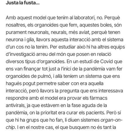
Justa la fusta…
Amb aquest model que tenim al laboratori, no. Perquè
nosaltres, els organoides que fem, aquestes boles, són
purament neuronals, neurals, més aviat, perquè tenen
neurona i glia, llavors aquesta interacció amb el sistema
d’un cos no la tenim. Per estudiar això hi ha altres equips
d’investigació arreu del món que posen en relació
diversos tipus d’organoides. En un estudi de Covid que
ens van finançar tot just a l’inici de la pandèmia vam fer
organoides de pulmó, i allà teníem un sistema que ens
hagués pogut permetre saber con era aquella
interacció, però llavors la pregunta que ens interessava
respondre amb el model era provar els fàrmacs
antivirals, ja que estàvem en la fase aguda de la
pandèmia, on la prioritat era curar els pacients. Però sí
que hi ha grups que ho fan, li diuen sistemes
organ-on-
chip
. I en el nostre cas, el que busquem no és tant la