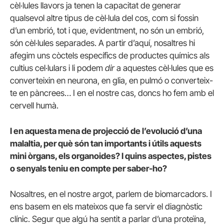
cèl·lules llavors ja tenen la capacitat de generar
qualsevol altre tipus de cèl·lula del cos, com si fossin
d’un embrió, tot i que, evidentment, no són un embrió,
són cèl·lules separades. A partir d’aquí, nosaltres hi
afegim uns còctels específics de productes químics als
cultius cel·lulars i li podem
dir
a aquestes cèl·lules que es
converteixin en neurona, en glia, en pulmó o converteix-
te en pàncrees… I en el nostre cas, doncs ho fem amb el
cervell humà.
I en aquesta mena de projecció de l’evolució d’una
malaltia, per què són tan importants i útils aquests
mini òrgans, els organoides? I quins aspectes, pistes
o senyals teniu en compte per saber-ho?
Nosaltres, en el nostre argot, parlem de biomarcadors. I
ens basem en els mateixos que fa servir el diagnòstic
clínic. Segur que algú ha sentit a parlar d’una proteïna,