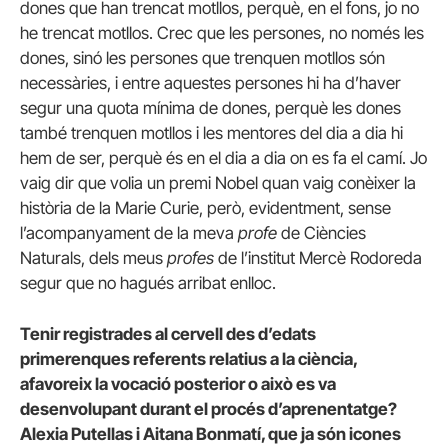
dones que han trencat motllos, perquè, en el fons, jo no
he trencat motllos. Crec que les persones, no només les
dones, sinó les persones que trenquen motllos són
necessàries, i entre aquestes persones hi ha d’haver
segur una quota mínima de dones, perquè les dones
també trenquen motllos i les mentores del dia a dia hi
hem de ser, perquè és en el dia a dia on es fa el camí. Jo
vaig dir que volia un premi Nobel quan vaig conèixer la
història de la Marie Curie, però, evidentment, sense
l’acompanyament de la meva
profe
de Ciències
Naturals, dels meus
profes
de l’institut Mercè Rodoreda
segur que no hagués arribat enlloc.
Tenir registrades al cervell des d’edats
primerenques referents relatius a la ciència,
afavoreix la vocació posterior o això es va
desenvolupant durant el procés d’aprenentatge?
Alexia Putellas i Aitana Bonmatí, que ja són icones