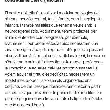
concretament, els organoides?
El nostre objectiu és analitzar i modelar patologies del
sistema nerviós central, tant infantils, com les epilèpsies
infantils. I també malalties que tenen a veure amb la
neurodegeneració. Actualment, tenim projectes per
mirar d’entendre com progressa, per exemple,
l’Alzheimer. I per poder estudiar això necessitem una
eina que sigui capaç de reproduir allò que està passant
al cervell humà. Normalment, tradicionalment, la recerca
s’ha fet amb animals i altres tipus de model, però tenen
la limitació que aquelles cèl·lules no són humanes i, si
volem apujar el grau d’especificitat, necessitem un
model més proper. I això són els organoides, uns
conjunts de cèl·lules que nosaltres fem créixer a partir
de cèl·lules que provenen de pacients i les modifiquem
perquè puguin convertir-se en tots els tipus de cèl·lules
que té el cervell humà.