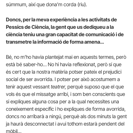
súmmum, així que dona’m corda (riu).
Doncs, per la meva experiència a les activitats de
Pessics de Ciència, la gent que us dediqueu a la
ciència teniu una gran capacitat de comunicació i de
transmetre la informació de forma amena…
Bé, no m’ho havia plantejat mai en aquests termes, però
està bé saber-ho… No hi havia reflexionat, però sí que
és cert que la nostra matèria potser pateix el prejudici
social de ser avorrida. I potser per això acostumem a
tenir aquest vessant
teatrer,
perquè suposo que el que
vols és que el missatge arribi, i som ben conscients que
si expliques alguna cosa per a la qual necessites una
coneixement específic i ho expliques de forma avorrida,
doncs no arribarà a ningú, perquè als dos minuts la gent
ja haurà desconnectat i avui tothom estarà pendent del
mòbil…