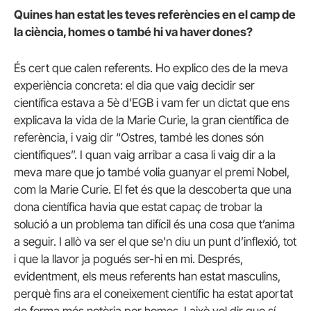
Quines han estat les teves referències en el camp de
la ciència, homes o també hi va haver dones?
És cert que calen referents. Ho explico des de la meva
experiència concreta: el dia que vaig decidir ser
científica estava a 5è d’EGB i vam fer un dictat que ens
explicava la vida de la Marie Curie, la gran científica de
referència, i vaig dir “Ostres, també les dones són
científiques”. I quan vaig arribar a casa li vaig dir a la
meva mare que jo també volia guanyar el premi Nobel,
com la Marie Curie. El fet és que la descoberta que una
dona científica havia que estat capaç de trobar la
solució a un problema tan difícil és una cosa que t’anima
a seguir. I allò va ser el que se’n diu un punt d’inflexió, tot
i que la llavor ja pogués ser-hi en mi. Després,
evidentment, els meus referents han estat masculins,
perquè fins ara el coneixement científic ha estat aportat
de forma més notòria per homes. I això vol dir que sí,