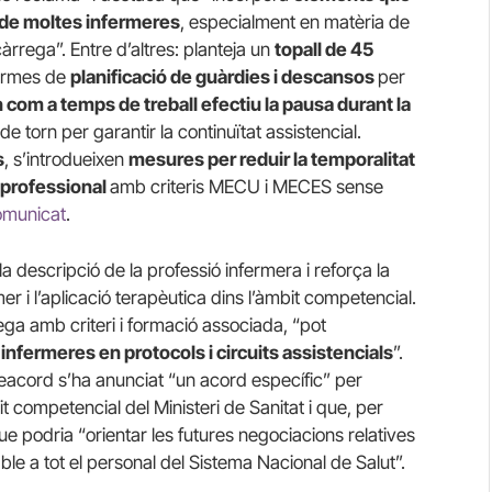
a de moltes infermeres
, especialment en matèria de
àrrega”. Entre d’altres: planteja un
topall de 45
normes de
planificació de guàrdies i descansos
per
com a temps de treball efectiu la pausa durant la
e torn per garantir la continuïtat assistencial.
s
, s’introdueixen
mesures per reduir la temporalitat
ó professional
amb criteris MECU i MECES sense
omunicat
.
 descripció de la professió infermera i reforça la
er i l’aplicació terapèutica dins l’àmbit competencial.
ega amb criteri i formació associada, “pot
infermeres en protocols i circuits assistencials
”.
reacord s’ha anunciat “un acord específic” per
 competencial del Ministeri de Sanitat i que, per
que podria “orientar les futures negociacions relatives
ble a tot el personal del Sistema Nacional de Salut”.