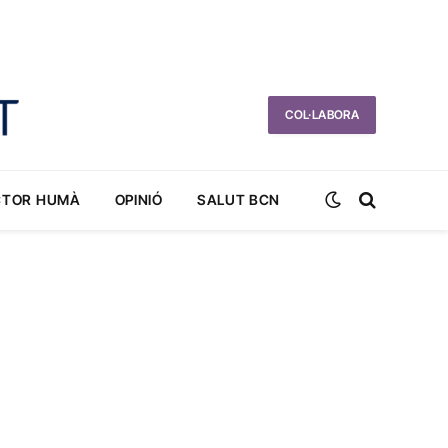
COL·LABORA
CTOR HUMÀ
OPINIÓ
SALUT BCN