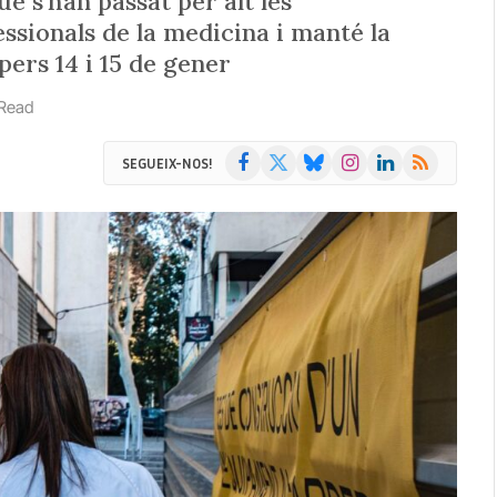
ue s’han passat per alt les
essionals de la medicina i manté la
ers 14 i 15 de gener
 Read
Facebook
X
Bluesky
Instagram
LinkedIn
RSS
SEGUEIX-NOS!
(Twitter)