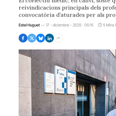
El col·lectiu mèdic, en canvi, sosté q
reivindicacions principals dels prof
convocatòria d’aturades per als prop
Estel Huguet
17 - diciembre - 2025 · 05:15
5 Mins