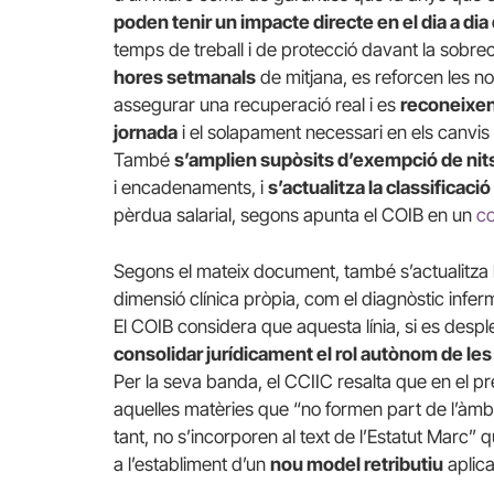
poden tenir un impacte directe en el dia a di
temps de treball i de protecció davant la sobrec
hores setmanals
de mitjana, es reforcen les 
assegurar una recuperació real i es
reconeixen 
jornada
i el solapament necessari en els canvis d
També
s’amplien supòsits d’exempció de nit
i encadenaments, i
s’actualitza la classificaci
pèrdua salarial, segons apunta el COIB en un
c
Segons el mateix document, també s’actualitza la
dimensió clínica pròpia, com el diagnòstic inferm
El COIB considera que aquesta línia, si es despl
consolidar jurídicament el rol autònom de les 
Per la seva banda, el CCIIC resalta que en el p
aquelles matèries que “no formen part de l’àmbit
tant, no s’incorporen al text de l’Estatut Marc” 
a l’establiment d’un
nou model retributiu
aplica