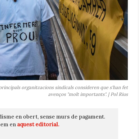
principals organitzacions sindicals consideren que s'han fet
avenços "molt importants". | Pol Rius
disme en obert, sense murs de pagament.
quem en
aquest editorial.