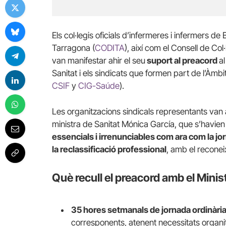
Els col·legis oficials d’infermeres i infermers de
Tarragona (
CODITA
), així com el Consell de Co
van manifestar ahir el seu
suport al preacord
al
Sanitat i els sindicats que formen part de l’Àmb
CSIF
y
CIG-Saúde
).
Les organitzacions sindicals representants van
ministra de Sanitat Mónica García, que s’havien
essencials i irrenunciables com ara com la jorn
la reclassificació professional
, amb el recone
Què recull el preacord amb el Minis
35 hores setmanals de jornada ordinàri
corresponents, atenent necessitats organitz