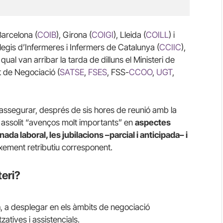
 Barcelona (
COIB
), Girona (
COIGI
), Lleida (
COILL
) i
l·legis d’Infermeres i Infermers de Catalunya (
CCIIC
),
 qual van arribar la tarda de dilluns el Ministeri de
it de Negociació (
SATSE
,
FSES
, FSS-
CCOO
,
UGT
,
 assegurar, després de sis hores de reunió amb la
 assolit “avenços molt importants” en
aspectes
ada laboral, les jubilacions –parcial i anticipada– i
ixement retributiu corresponent.
teri?
a
, a desplegar en els àmbits de negociació
atives i assistencials.