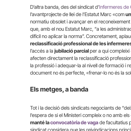
D’altra banda, des del sindicat d’
Infermeres de
l’avantprojecte de llei de l’Estatut Marc «com
un
normatiu obsolet i avançar en el reconeixement p
que, amb el nou Estatut Marc, “a les administr
difícil no aplicar la norma”. Concretament, apla
reclassificació professional de les infermere
l’accés a la
jubilació parcial
per a qui compleixi 
afecten directament la reclassificació professio
la professió i adequar-la al nivell de formació i r
document no és perfecte, «frenar-lo no és la so
Els metges, a banda
Tot i la decisió dels sindicats negociants de “d
l’espera de si el Ministeri compleix o no amb e
manté la
convocatòria de vaga
de facultatius 
sindicat considera que les reivindicacions princi