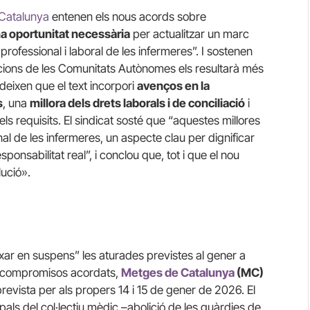
 Catalunya
entenen els nous acords sobre
a oportunitat necessària
per actualitzar un marc
rofessional i laboral de les infermeres”. I sostenen
acions de les Comunitats Autònomes els resultarà més
udeixen que el text incorpori
avenços en la
s
, una
millora dels drets laborals i de conciliació
i
els requisits. El sindicat sosté que “aquestes millores
nal de les infermeres, un aspecte clau per dignificar
esponsabilitat real”, i conclou que, tot i que el nou
lució».
eixar en suspens” les aturades previstes al gener a
ls compromisos acordats,
Metges de Catalunya
(MC)
prevista per als propers 14 i 15 de gener de 2026. El
pals del col·lectiu mèdic –abolició de les guàrdies de