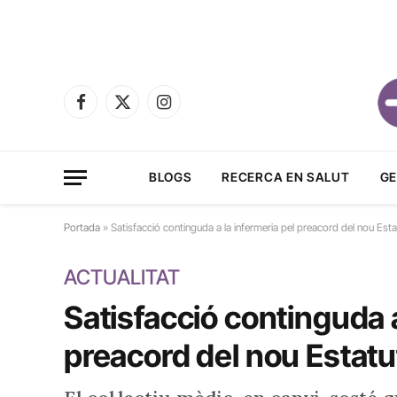
Facebook
X
Instagram
(Twitter)
BLOGS
RECERCA EN SALUT
GE
Portada
»
Satisfacció continguda a la infermeria pel preacord del nou Est
ACTUALITAT
Satisfacció continguda a
preacord del nou Estatu