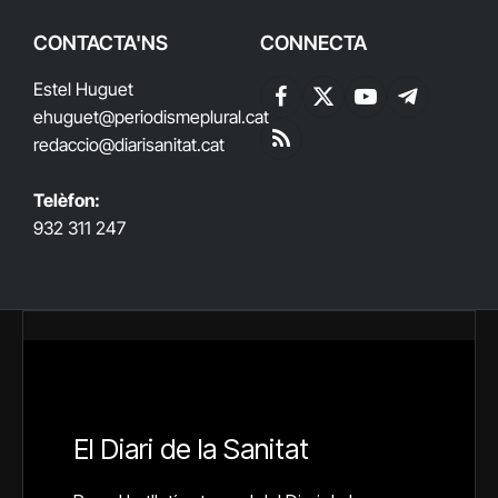
CONTACTA'NS
CONNECTA
Estel Huguet
Facebook
X
YouTube
Telegram
ehuguet
@periodismeplural.cat
(Twitter)
redaccio@diarisanitat.cat
RSS
Telèfon:
932 311 247