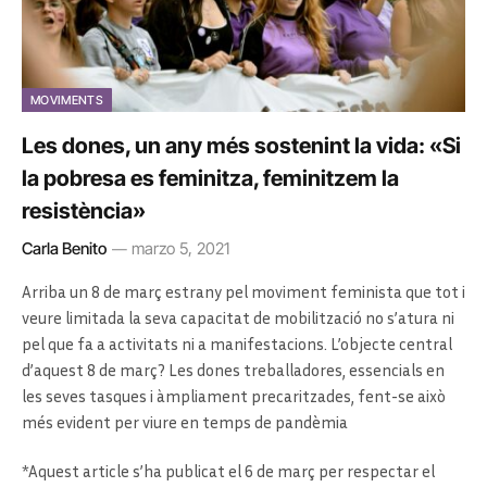
MOVIMENTS
Les dones, un any més sostenint la vida: «Si
la pobresa es feminitza, feminitzem la
resistència»
Carla Benito
marzo 5, 2021
Arriba un 8 de març estrany pel moviment feminista que tot i
veure limitada la seva capacitat de mobilització no s’atura ni
pel que fa a activitats ni a manifestacions. L’objecte central
d’aquest 8 de març? Les dones treballadores, essencials en
les seves tasques i àmpliament precaritzades, fent-se això
més evident per viure en temps de pandèmia
*Aquest article s’ha publicat el 6 de març per respectar el