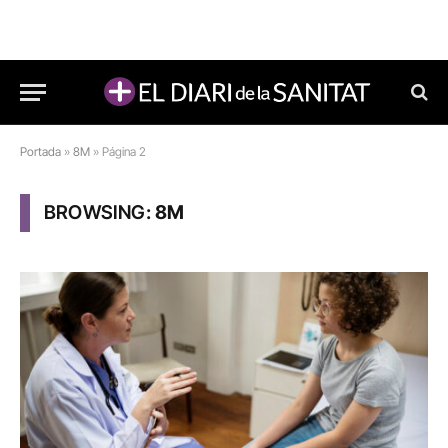
Portada
»
8M
»
Página 2
BROWSING:
8M