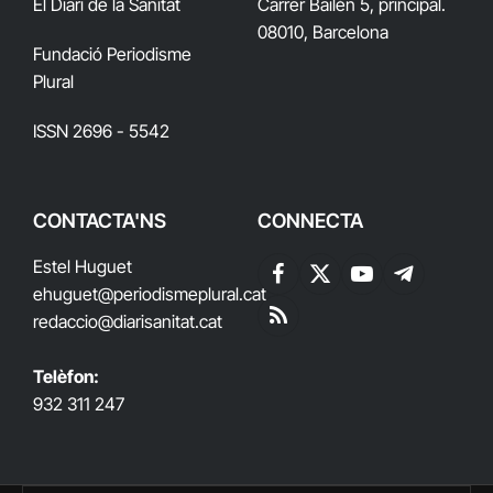
El Diari de la Sanitat
Carrer Bailén 5, principal.
08010, Barcelona
Fundació Periodisme
Plural
ISSN 2696 - 5542
CONTACTA'NS
CONNECTA
Estel Huguet
Facebook
X
YouTube
Telegram
ehuguet
@periodismeplural.cat
(Twitter)
redaccio@diarisanitat.cat
RSS
Telèfon:
932 311 247