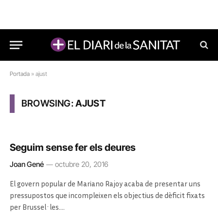
Portada
»
ajust
BROWSING:
AJUST
Seguim sense fer els deures
Joan Gené
octubre 20, 2016
El govern popular de Mariano Rajoy acaba de presentar uns
pressupostos que incompleixen els objectius de dèficit fixats
per Brussel·les.…