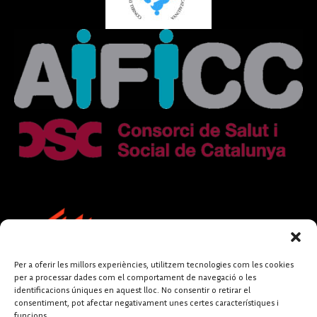
Per a oferir les millors experiències, utilitzem tecnologies com les cookies
per a processar dades com el comportament de navegació o les
identificacions úniques en aquest lloc. No consentir o retirar el
consentiment, pot afectar negativament unes certes característiques i
funcions.