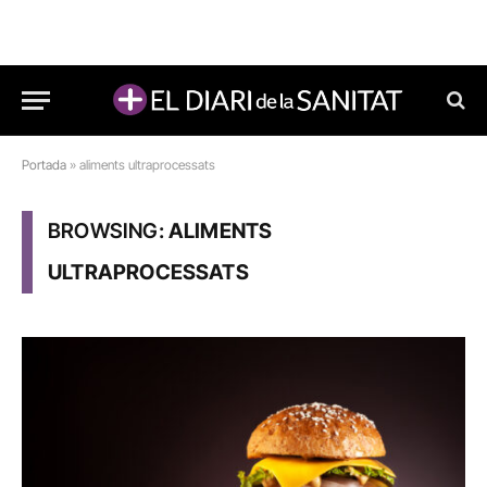
Portada
»
aliments ultraprocessats
BROWSING:
ALIMENTS
ULTRAPROCESSATS