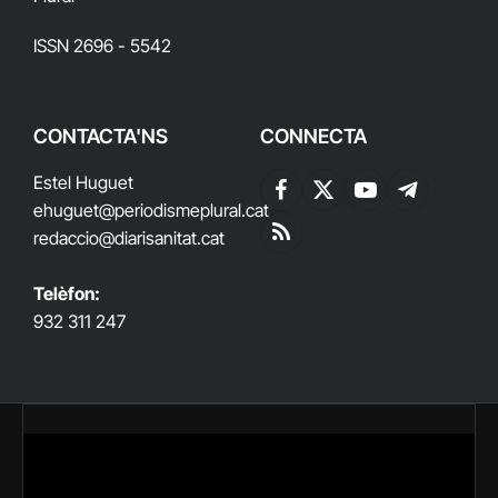
ISSN 2696 - 5542
CONTACTA'NS
CONNECTA
Estel Huguet
Facebook
X
YouTube
Telegram
ehuguet
@periodismeplural.cat
(Twitter)
redaccio@diarisanitat.cat
RSS
Telèfon:
932 311 247