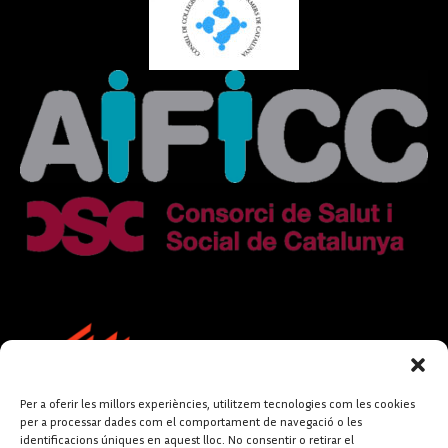
Per a oferir les millors experiències, utilitzem tecnologies com les cookies
per a processar dades com el comportament de navegació o les
identificacions úniques en aquest lloc. No consentir o retirar el