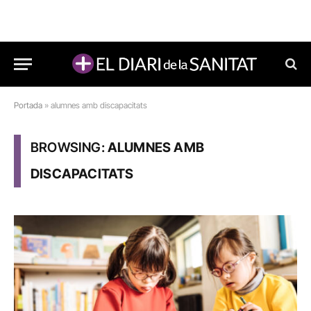
Portada
»
alumnes amb discapacitats
BROWSING:
ALUMNES AMB
DISCAPACITATS