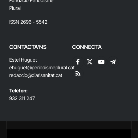
Fundació Periodisme
Plural
ISSN 2696 - 5542
CONTACTA'NS
CONNECTA
Estel Huguet
Facebook
X
YouTube
Telegram
ehuguet
@periodismeplural.cat
(Twitter)
redaccio@diarisanitat.cat
RSS
Telèfon:
932 311 247