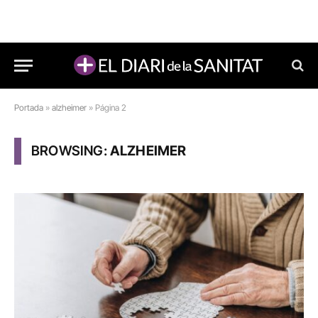
Portada
»
alzheimer
»
Página 2
BROWSING:
ALZHEIMER