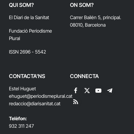
QUI SOM?
ON SOM?
El Diari de la Sanitat
Carrer Bailén 5, principal.
08010, Barcelona
Fundació Periodisme
Plural
ISSN 2696 - 5542
CONTACTA'NS
CONNECTA
Estel Huguet
Facebook
X
YouTube
Telegram
ehuguet
@periodismeplural.cat
(Twitter)
redaccio@diarisanitat.cat
RSS
Telèfon:
932 311 247