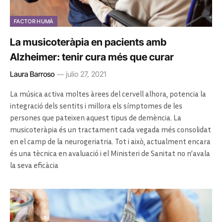
FACTOR HUMÀ
La musicoteràpia en pacients amb
Alzheimer: tenir cura més que curar
Laura Barroso
julio 27, 2021
La música activa moltes àrees del cervell alhora, potencia la
integració dels sentits i millora els símptomes de les
persones que pateixen aquest tipus de demència. La
musicoteràpia és un tractament cada vegada més consolidat
en el camp de la neurogeriatria. Tot i això, actualment encara
és una tècnica en avaluació i el Ministeri de Sanitat no n’avala
la seva eficàcia