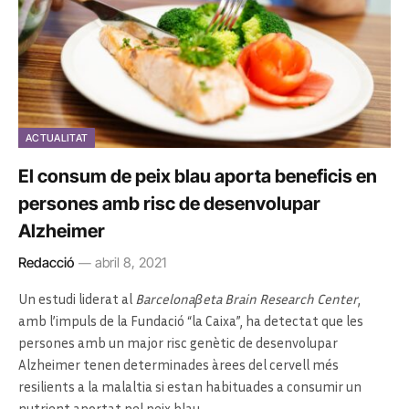
ACTUALITAT
El consum de peix blau aporta beneficis en
persones amb risc de desenvolupar
Alzheimer
Redacció
abril 8, 2021
Un estudi liderat al
Barcelonaβeta Brain Research Center
,
amb l’impuls de la Fundació “la Caixa”, ha detectat que les
persones amb un major risc genètic de desenvolupar
Alzheimer tenen determinades àrees del cervell més
resilients a la malaltia si estan habituades a consumir un
nutrient aportat pel peix blau