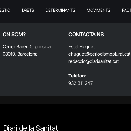
ESTIÓ
DRETS
DETERMINANTS
MOVIMENTS
FAC
ON SOM?
CONTACTA'NS
Carrer Bailén 5, principal.
Estel Huguet
08010, Barcelona
ehuguet
@periodismeplural.cat
redaccio@diarisanitat.cat
Telèfon:
932 311 247