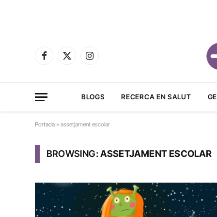
Facebook
X
Instagram
(Twitter)
BLOGS
RECERCA EN SALUT
GE
Portada
»
assetjament escolar
BROWSING:
ASSETJAMENT ESCOLAR