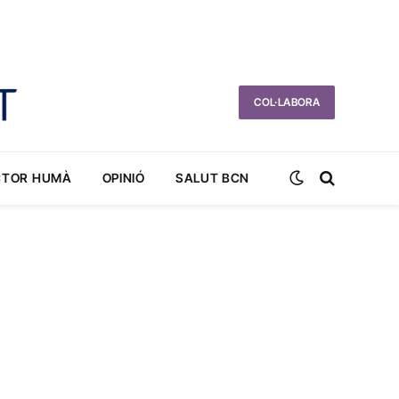
COL·LABORA
CTOR HUMÀ
OPINIÓ
SALUT BCN