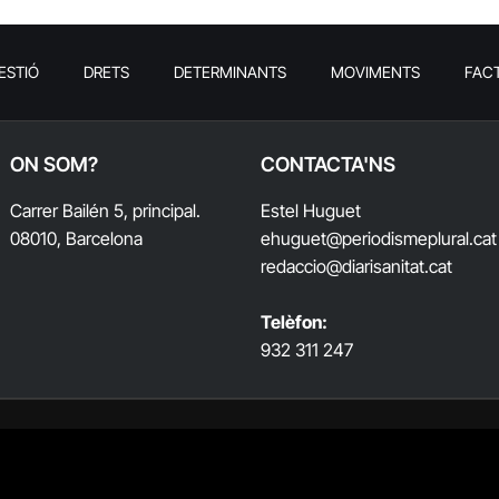
ESTIÓ
DRETS
DETERMINANTS
MOVIMENTS
FAC
ON SOM?
CONTACTA'NS
Carrer Bailén 5, principal.
Estel Huguet
08010, Barcelona
ehuguet
@periodismeplural.cat
redaccio@diarisanitat.cat
Telèfon:
932 311 247