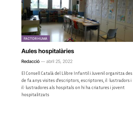
FACTOR HUMÀ
Aules hospitalàries
Redacció
abril 25, 2022
El Consell Català del Llibre Infantil i Juvenil organitza des
de fa anys visites d’escriptors, escriptores, il·lustradors i
il·lustradores als hospitals on hi ha criatures i jovent
hospitalitzats