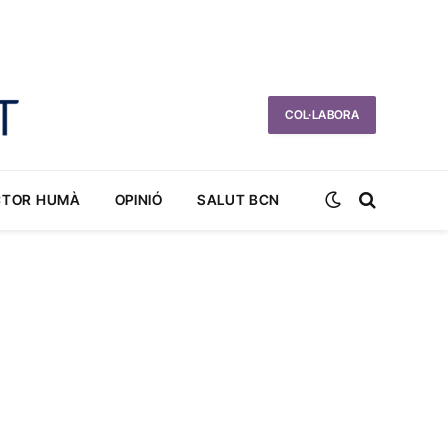
COL·LABORA
CTOR HUMÀ
OPINIÓ
SALUT BCN