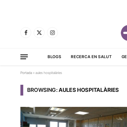
Facebook
X
Instagram
(Twitter)
BLOGS
RECERCA EN SALUT
GE
Portada
»
aules hospitalàries
BROWSING:
AULES HOSPITALÀRIES