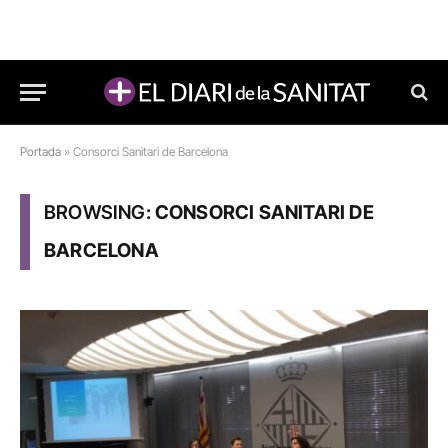
Portada
»
Consorci Sanitari de Barcelona
BROWSING:
CONSORCI SANITARI DE
BARCELONA