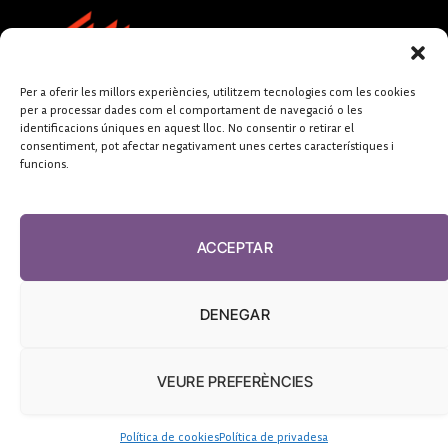
Per a oferir les millors experiències, utilitzem tecnologies com les cookies
per a processar dades com el comportament de navegació o les
identificacions úniques en aquest lloc. No consentir o retirar el
consentiment, pot afectar negativament unes certes característiques i
funcions.
FUNDACIÓ
PERIODISME
ACCEPTAR
PLURAL
DENEGAR
VEURE PREFERÈNCIES
El Diari de la Sanitat, 2026
Política de cookies
Política de privadesa