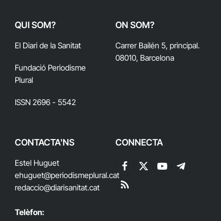
QUI SOM?
ON SOM?
El Diari de la Sanitat
Carrer Bailén 5, principal.
08010, Barcelona
Fundació Periodisme
Plural
ISSN 2696 - 5542
CONTACTA'NS
CONNECTA
Estel Huguet
Facebook
X
YouTube
Telegram
ehuguet
@periodismeplural.cat
(Twitter)
redaccio@diarisanitat.cat
RSS
Telèfon: