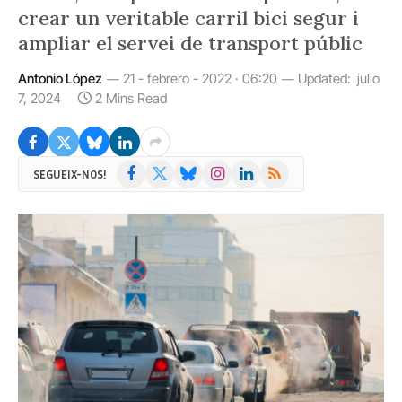
crear un veritable carril bici segur i
ampliar el servei de transport públic
Antonio López
21 - febrero - 2022 · 06:20
Updated:
julio
7, 2024
2 Mins Read
Facebook
X
Bluesky
Instagram
LinkedIn
RSS
SEGUEIX-NOS!
(Twitter)