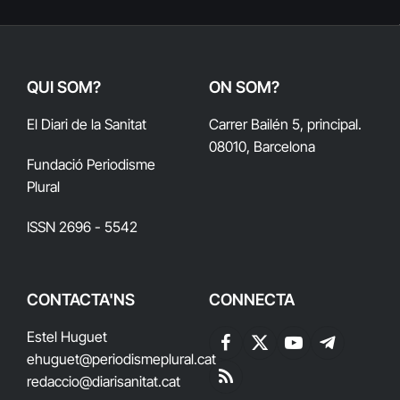
QUI SOM?
ON SOM?
El Diari de la Sanitat
Carrer Bailén 5, principal.
08010, Barcelona
Fundació Periodisme
Plural
ISSN 2696 - 5542
CONTACTA'NS
CONNECTA
Estel Huguet
Facebook
X
YouTube
Telegram
ehuguet
@periodismeplural.cat
(Twitter)
redaccio@diarisanitat.cat
RSS