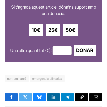
Si t'agrada aquest article, dóna'ns suport amb
una donació.
10€
25€
50€
DONAR
Una altra quantitat (€):
contaminació
emergència climàtica
Facebook
Twitter
Bluesky
LinkedIn
Telegram
Copy
Email