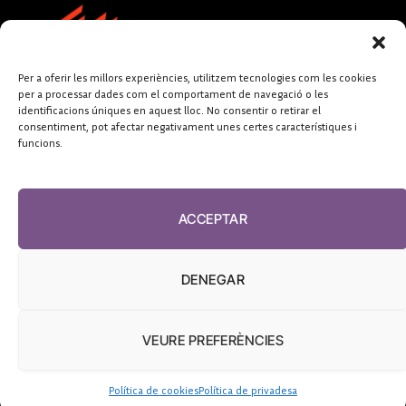
Per a oferir les millors experiències, utilitzem tecnologies com les cookies
per a processar dades com el comportament de navegació o les
identificacions úniques en aquest lloc. No consentir o retirar el
consentiment, pot afectar negativament unes certes característiques i
funcions.
FUNDACIÓ
PERIODISME
ACCEPTAR
PLURAL
DENEGAR
VEURE PREFERÈNCIES
El Diari de la Sanitat, 2026
Política de cookies
Política de privadesa