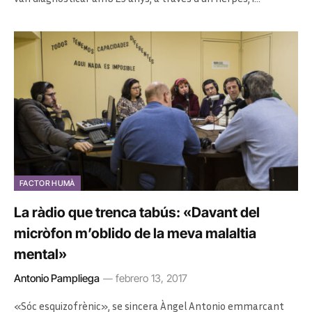
FACTOR HUMÀ
La ràdio que trenca tabús: «Davant del
micròfon m’oblido de la meva malaltia
mental»
Antonio Pampliega
febrero 13, 2017
«Sóc esquizofrènic», se sincera Àngel Antonio emmarcant