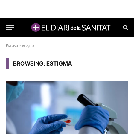
Portada
»
estigma
BROWSING:
ESTIGMA