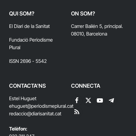
QUI SOM?
ON SOM?
El Diari de la Sanitat
Carrer Bailén 5, principal.
08010, Barcelona
Fundació Periodisme
Plural
ISSN 2696 - 5542
CONTACTA'NS
CONNECTA
Estel Huguet
Facebook
X
YouTube
Telegram
ehuguet
@periodismeplural.cat
(Twitter)
redaccio@diarisanitat.cat
RSS
Telèfon: