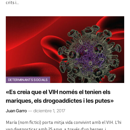
crits i…
DETERMINANTS SOCIALS
«Es creia que el VIH només el tenien els
mariques, els drogoaddictes i les putes»
Juan Garro
diciembre 1, 2017
María (nom fictici) porta mitja vida convivint amb el VIH. L’hi
van diagnosticar amb 25 anys, a través d’un herpes, i…