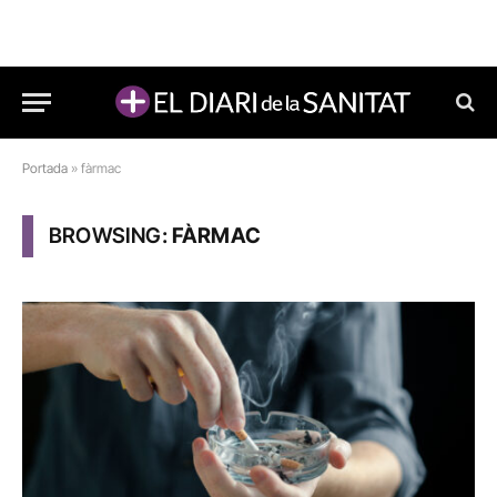
Portada
»
fàrmac
BROWSING:
FÀRMAC