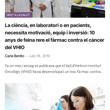
DRET A LA SALUT
La ciència, en laboratori o en pacients,
necessita motivació, equip i inversió: 10
anys de feina rere el fàrmac contra el càncer
del VHIO
Carla Benito
julio 18, 2019
Fa un mes i escaig es publicava que el Vall d’Hebron Institut
Oncològic (VHIO) havia desenvolupat un nou fàrmac contra…