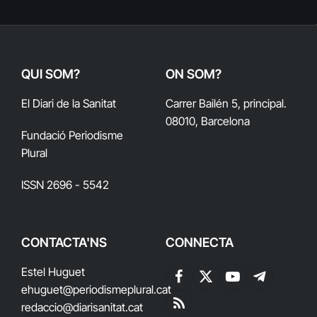
QUI SOM?
ON SOM?
El Diari de la Sanitat
Carrer Bailén 5, principal.
08010, Barcelona
Fundació Periodisme
Plural
ISSN 2696 - 5542
CONTACTA'NS
CONNECTA
Estel Huguet
Facebook
X
YouTube
Telegram
ehuguet
@periodismeplural.cat
(Twitter)
redaccio@diarisanitat.cat
RSS