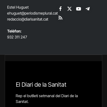
Estel Huguet
Facebook
X
YouTube
Telegram
ehuguet
@periodismeplural.cat
(Twitter)
redaccio@diarisanitat.cat
RSS
Telèfon:
932 311 247