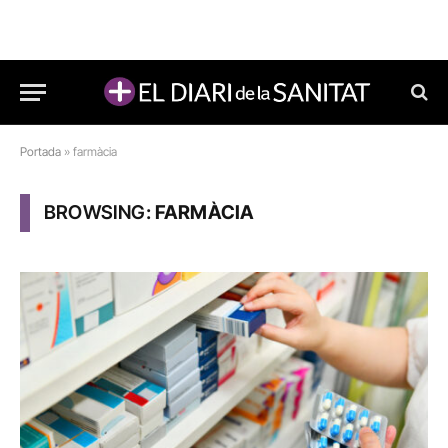
Portada
»
farmàcia
BROWSING:
FARMÀCIA