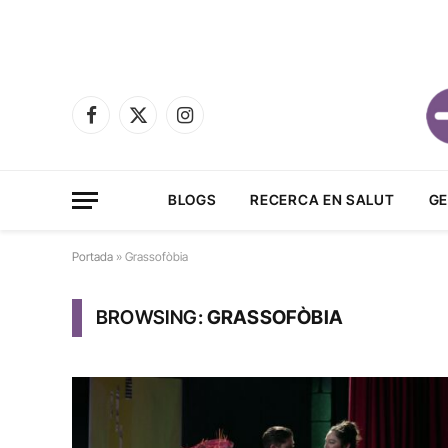
Facebook
X
Instagram
(Twitter)
BLOGS
RECERCA EN SALUT
GE
Portada
»
Grassofòbia
BROWSING:
GRASSOFÒBIA