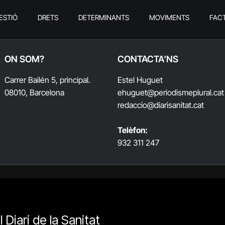
ESTIÓ
DRETS
DETERMINANTS
MOVIMENTS
FAC
ON SOM?
CONTACTA'NS
Carrer Bailén 5, principal.
Estel Huguet
08010, Barcelona
ehuguet
@periodismeplural.cat
redaccio@diarisanitat.cat
Telèfon:
932 311 247