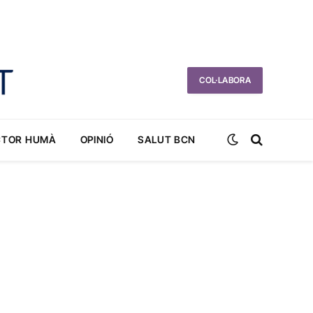
COL·LABORA
CTOR HUMÀ
OPINIÓ
SALUT BCN