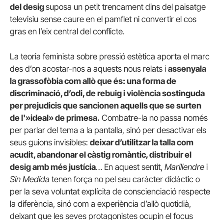
del desig
suposa un petit trencament dins del paisatge
televisiu sense caure en el pamflet ni convertir el cos
gras en l’eix central del conflicte.
La teoria feminista sobre pressió estètica aporta el marc
des d’on acostar-nos a aquests nous relats i
assenyala
la grassofòbia com allò que és: una forma de
discriminació, d’odi, de rebuig i violència sostinguda
per prejudicis que sancionen aquells que se surten
de l'»ideal» de primesa.
Combatre-la no passa només
per parlar del tema a la pantalla, sinó per desactivar els
seus guions invisibles:
deixar d’utilitzar la talla com
acudit, abandonar el càstig romàntic, distribuir el
desig amb més justícia
… En aquest sentit,
Mariliendre
i
Sin Medida
tenen força no pel seu caràcter didàctic o
per la seva voluntat explícita de conscienciació respecte
la diferència, sinó com a experiència d’allò quotidià,
deixant que les seves protagonistes ocupin el focus