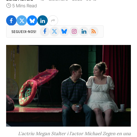
5 Mins Read
Facebook
X
Bluesky
Instagram
LinkedIn
RSS
SEGUEIX-NOS!
(Twitter)
L'actriu Megan Stalter i l'actor Michael Zegen en una