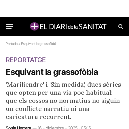
Portada
»
Esquivant la grassofòbia
REPORTATGE
Esquivant la grassofòbia
'Mariliendre' i 'Sin medida', dues sèries
que opten per una via poc habitual:
que els cossos no normatius no siguin
un conflicte narratiu ni una
caricatura recurrent.
Sonia Herrera
16 - diciembre - 2025 · 05:15