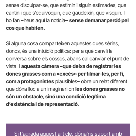
sense disculpar-se, que estimin i siguin estimades, que
cantin i que s’equivoquin, que gaudeixin, que visquin. I
ho fan –heus aquí la notícia–
sense demanar perdó pel
cos que habiten.
Si alguna cosa comparteixen aquestes dues sèries,
doncs, és una intuïció política: per a què canviï la
conversa sobre els cossos, abans cal canviar el punt de
vista. I
aquesta càmera –que deixa de registrar les
dones grasses com a «excés» per filmar-les, per fi,
com a protagonistes
plausibles– obre un relat diferent
que dóna lloc a un imaginari on
les dones grasses no
són un obstacle, sinó una condició legítima
d’existència i de representació
.
Si t'agrada aquest article, dóna'ns suport amb