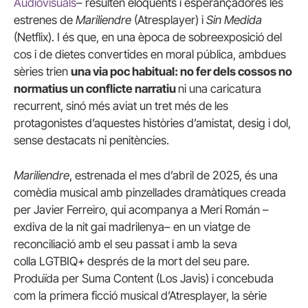
Audiovisuals
– resulten eloqüents i esperançadores les
estrenes de
Mariliendre
(Atresplayer) i
Sin Medida
(Netflix). I és que, en una època de sobreexposició del
cos i de dietes convertides en moral pública, ambdues
sèries trien
una via poc habitual: no fer dels cossos no
normatius un conflicte narratiu
ni una caricatura
recurrent, sinó més aviat un tret més de les
protagonistes d’aquestes històries d’amistat, desig i dol,
sense destacats ni penitències.
Mariliendre
, estrenada el mes d’abril de 2025, és una
comèdia musical amb pinzellades dramàtiques creada
per Javier Ferreiro, qui acompanya a Meri Román –
exdiva de la nit gai madrilenya– en un viatge de
reconciliació amb el seu passat i amb la seva
colla LGTBIQ+ després de la mort del seu pare.
Produïda per Suma Content (Los Javis) i concebuda
com la primera ficció musical d’Atresplayer, la sèrie