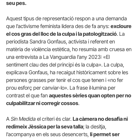
seu pes.
Aquest tipus de representació respon a una demanda
que l’activisme feminista lidera des de fa anys:
excloure
el cos gras del lloc de la culpa i la patologització
. La
periodista Sandra Gonfaus, activista i referent en
matèria de violència estètica, ho resumia amb cruesa en
una entrevista a La Vanguardia l’any 2023: «El
sentiment clau des del principi és la culpa». La culpa,
explicava Gonfaus, ha recaigut històricament sobre les
persones grasses per tenir el cos que tenen i «no fer
prou esforç per canviar-lo». La frase il·lumina per
contrast el que fan
aquestes sèries quan opten per no
culpabilitzar ni corregir cossos
.
A
Sin Medida
el criteri és clar.
La càmera no desafia ni
redimeix Jèssica per la seva talla
; la desitja,
l’acompanya en els seus desencerts,
li permet ser