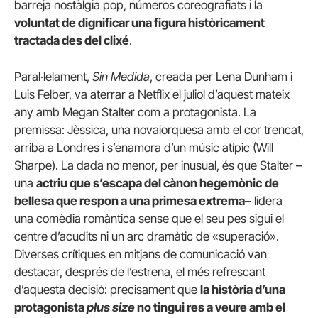
barreja nostàlgia pop, números coreografiats i la
voluntat de dignificar una figura històricament
tractada des del clixé
.
Paral·lelament,
Sin Medida
, creada per Lena Dunham i
Luis Felber, va aterrar a Netflix el juliol d’aquest mateix
any amb Megan Stalter com a protagonista. La
premissa: Jèssica, una novaiorquesa amb el cor trencat,
arriba a Londres i s’enamora d’un músic atípic (Will
Sharpe). La dada no menor, per inusual, és que Stalter –
una
actriu que s’escapa del cànon
hegemònic
de
bellesa que respon a una primesa extrema
– lidera
una comèdia romàntica sense que el seu pes sigui el
centre d’acudits ni un arc dramàtic de «superació».
Diverses crítiques en mitjans de comunicació van
destacar, després de l’estrena, el més refrescant
d’aquesta decisió: precisament que
la història d’una
protagonista
plus size
no tingui res a veure amb el