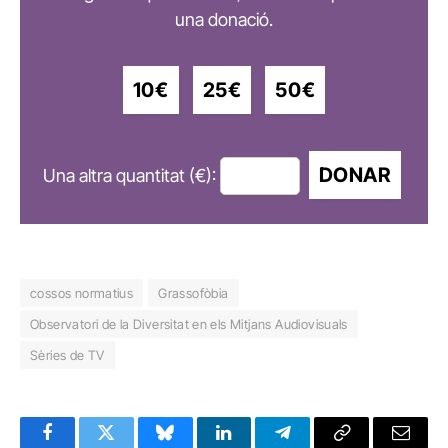
una donació.
10€
25€
50€
DONAR
Una altra quantitat (€):
cossos normatius
Grassofòbia
Observatori de la Diversitat en els Mitjans Audiovisuals
Sèries de TV
Facebook
Twitter
Bluesky
LinkedIn
Telegram
Copy
Email