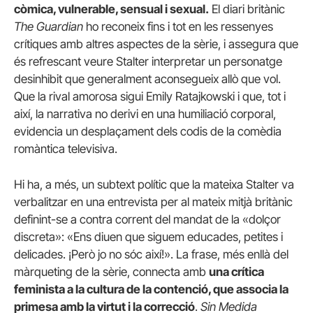
còmica, vulnerable, sensual i sexual.
El diari britànic
The Guardian
ho reconeix fins i tot en les ressenyes
crítiques amb altres aspectes de la sèrie, i assegura que
és refrescant veure Stalter interpretar un personatge
desinhibit que generalment aconsegueix allò que vol.
Que la rival amorosa sigui Emily Ratajkowski i que, tot i
així, la narrativa no derivi en una humiliació corporal,
evidencia un desplaçament dels codis de la comèdia
romàntica televisiva.
Hi ha, a més, un subtext polític que la mateixa Stalter va
verbalitzar en una entrevista per al mateix mitjà britànic
definint-se a contra corrent del mandat de la «dolçor
discreta»: «Ens diuen que siguem educades, petites i
delicades. ¡Però jo no sóc així!». La frase, més enllà del
màrqueting de la sèrie, connecta amb
una crítica
feminista a la cultura de la contenció, que associa la
primesa amb la virtut i la correcció
.
Sin Medida