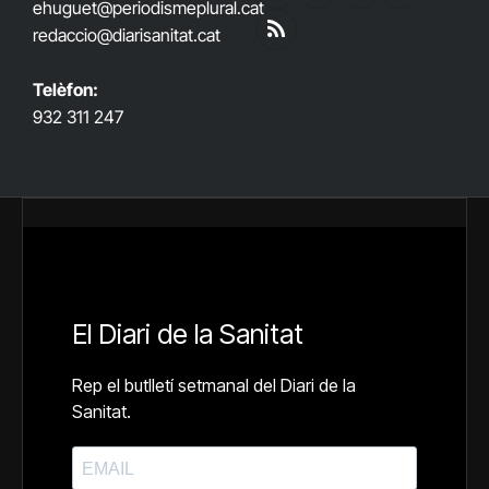
ehuguet
@periodismeplural.cat
(Twitter)
redaccio@diarisanitat.cat
RSS
Telèfon:
932 311 247