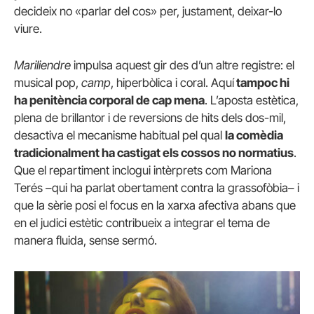
decideix no «parlar del cos» per, justament, deixar-lo
viure.
Mariliendre
impulsa aquest gir des d’un altre registre: el
musical pop,
camp
, hiperbòlica i coral. Aquí
tampoc hi
ha penitència corporal de cap mena
. L’aposta estètica,
plena de brillantor i de reversions de hits dels dos-mil,
desactiva el mecanisme habitual pel qual
la comèdia
tradicionalment ha castigat els cossos no normatius
.
Que el repartiment inclogui intèrprets com Mariona
Terés –qui ha parlat obertament contra la grassofòbia– i
que la sèrie posi el focus en la xarxa afectiva abans que
en el judici estètic contribueix a integrar el tema de
manera fluida, sense sermó.