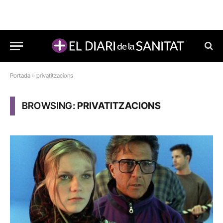
Portada
»
privatitzacions
BROWSING:
PRIVATITZACIONS