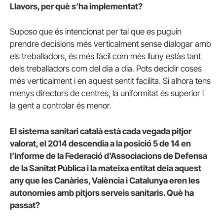
Llavors, per què s’ha implementat?
Suposo que és intencionat per tal que es puguin
prendre decisions més verticalment sense dialogar amb
els treballadors, és més fàcil com més lluny estàs tant
dels treballadors com del dia a dia. Pots decidir coses
més verticalment i en aquest sentit facilita. Si alhora tens
menys directors de centres, la uniformitat és superior i
la gent a controlar és menor.
El sistema sanitari català està cada vegada pitjor
valorat, el 2014 descendia a la posició 5 de 14 en
l’Informe de la Federació d’Associacions de Defensa
de la Sanitat Pública i la mateixa entitat deia aquest
any que les Canàries, València i Catalunya eren les
autonomies amb pitjors serveis sanitaris. Què ha
passat?