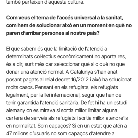
també parteixen d’aquesta cultura.
Com veus el tema de l’accés universal a la sanitat,
com hem de solucionar això en un moment en què no
paren d’arribar persones al nostre país?
El que sabem és que la limitació de l’atenció a
determinats col·lectius econòmicament no aporta res,
és a dir, surt més car seleccionar què si o què no que
donar una atenció normal. A Catalunya s’han anat
posant pagats al reial decret 16/2012 i això ha solucionat
molts casos. Pensant en els refugiats, els refugiats
legalment, per la llei internacional, segur que han de
tenir garantida l’atenció sanitària. De fet hi ha un estudi
alemany on es mirava si sortia millor limitar alguna
cartera de serveis als refugiats i sortia millor atendre’ls
en normalitat. Som capaços? Si en un estat que atén a
47 milions d’usuaris no som capaços d’atendre a