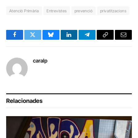
Atenció Primària
Entrevistes
prevenció
privatitzacions
Facebook
Twitter
Bluesky
LinkedIn
Telegram
Copy
Email
Link
caralp
Relacionades