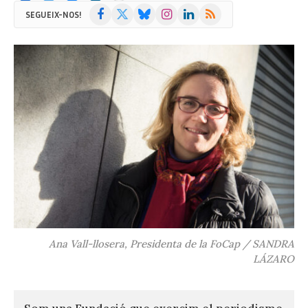
Facebook
X
Bluesky
Instagram
LinkedIn
RSS
SEGUEIX-NOS!
(Twitter)
Ana Vall-llosera, Presidenta de la FoCap / SANDRA
LÁZARO