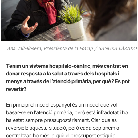
Ana Vall-llosera, Presidenta de la FoCap / SANDRA LÁZARO
Tenim un sistema hospitalo-cèntric, més centrat en
donar resposta a la salut a través dels hospitals i
menys a través de l’atenció primària, per què? Es pot
revertir?
En principi el model espanyol és un model que vol
basar-se en l’atenció primària, però està infradotat i ho
ha estat sempre pressupostàriament. Clar que és
reversible aquesta situació, però cada cop anem a
centralitzar-ho més, a què el pressupost estigui a