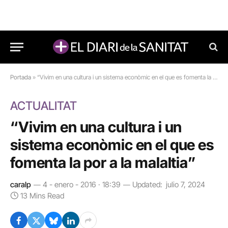
Portada
»
“Vivim en una cultura i un sistema econòmic en el que es fomenta la por a la malaltia”
ACTUALITAT
“Vivim en una cultura i un
sistema econòmic en el que es
fomenta la por a la malaltia”
caralp
4 - enero - 2016 · 18:39
Updated:
julio 7, 2024
13 Mins Read