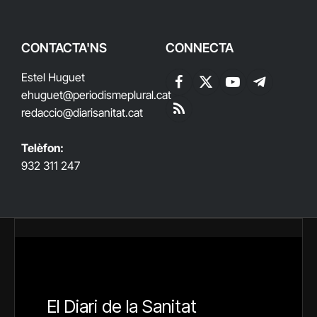
CONTACTA'NS
CONNECTA
Estel Huguet
Facebook
X
YouTube
Telegram
ehuguet
@periodismeplural.cat
(Twitter)
redaccio@diarisanitat.cat
RSS
Telèfon:
932 311 247