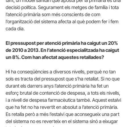
tant, un model sanitari que aposta per la primària és una
decisió política. Segurament els metges de família i tota
l’atenció primària som més conscients de com
l’organització del sistema afecta al què podem fer i fem
cada dia.
El pressupost per atenció primària ha caigut un 20%
de 2010 a 2013. En l’atenció especialitzada ha caigut
un 8%. Com han afectat aquestes retallades?
Hi ha conseqüències a diversos nivells, perquè no tan
sols es tracta del pressupost que s’ha retallat. Si no que
durant els darrers anys l’atenció primària ha fet un
esforç brutal de contenció de despesa, a tots els nivells,
i a nivell de despesa farmacèutica també. Aquest estalvi
que ha fet no ha revertit en absolut a l’atenció primària.
Es retalla però a més l’estalvi que aconsegueix una part
del sistema no es reverteix en el sistema sinó a eixugar