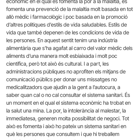
econòmic en el qual es fomenta la por a la malaltia, es
fomenta una prevenció de la malaltia molt basada en tot
allò mèdic i farmacològic i poc basada en la promoció
d’altres polítiques d’estils de vida saludables. Estils de
vida que també depenen de les condicions de vida de
les persones. En aquest sentit tenim una indústria
alimentària que s’ha agafat al carro del valor mèdic dels
aliments d’una manera molt esbiaixada i molt poc
científica, però tot això és cultural. I a part, les
administracions públiques no aprofiten els mitjans de
comunicació públics per donar uns missatges no
medicalitzadors que ajudin a la gent a l’autocura, a
saber quan cal o no cal consultar el sistema sanitari. És
un moment en el qual el sistema econòmic ha trobat en
la salut una mina. La por, la intolerància al malestar, la
immediatesa, generen molta possibilitat de negoci. Tot
això es fomenta i això ho pateix un sistema sanitari en
què les persones que consultem i que hi treballem