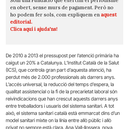
Som una Fundació que exercim el periodisme
en obert, sense murs de pagament. Però no
ho podem fer sols, com expliquem en
aquest
editorial.
Clica aquí i ajuda'ns!
De 2010 a 2013 el pressupost per l’atenció primària ha
caigut un 20% a Catalunya. L’Institut Català de la Salut
(ICS), que controla gran part d’aquesta atenció, ha
perdut més de 2.000 professionals als darrers anys.
L’accés universal, la reducció del temps d’espera, la
qualitat assistencial o la fi de la precarietat laboral són
reivindicacions que han crescut aquests darrers anys
entre treballadors i usuaris del sistema sanitari. A tot
això, el sistema sanitari català està emmarcat dins d’un
model sanitari mixte on la línia entre allò públic i allò
privat no sempre està clara. Ana Vall-llossera, nova