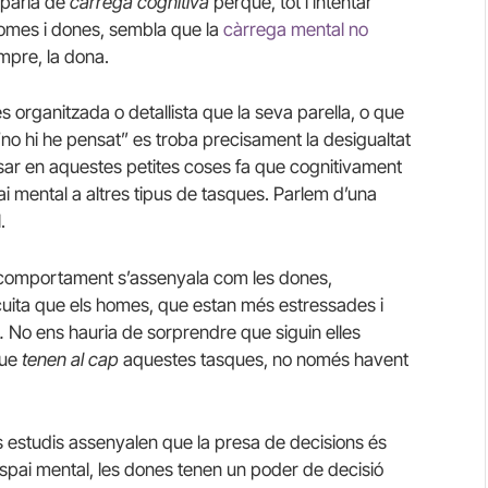
 parla de
càrrega cognitiva
perquè, tot i intentar
 homes i dones, sembla que la
càrrega mental no
mpre, la dona.
s organitzada o detallista que la seva parella, o que
no hi he pensat” es troba precisament la desigualtat
sar en aquestes petites coses fa que cognitivament
i mental a altres tipus de tasques. Parlem d’una
l.
 comportament s’assenyala com les dones,
cuita que els homes, que estan més estressades i
p.
No ens hauria de sorprendre que siguin elles
que
tenen al cap
aquestes tasques, no només havent
uns estudis assenyalen que la presa de decisions és
espai mental, les dones tenen un poder de decisió