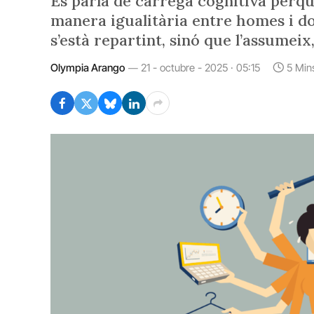
Es parla de càrrega cognitiva perquè
manera igualitària entre homes i d
s’està repartint, sinó que l’assumei
Olympia Arango
21 - octubre - 2025 · 05:15
5 Min