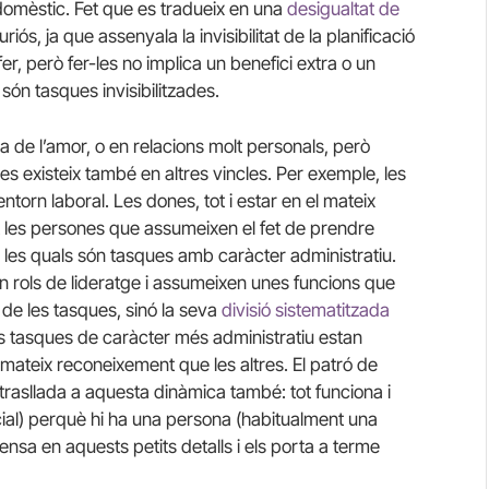
omèstic. Fet que es tradueix en una
desigualtat de
iós, ja que assenyala la invisibilitat de la planificació
er, però fer-les no implica un benefici extra o un
ón tasques invisibilitzades.
va de l’amor, o en relacions molt personals, però
s existeix també en altres vincles. Per exemple, les
entorn laboral. Les dones, tot i estar en el mateix
t les persones que assumeixen el fet de prendre
 les quals són tasques amb caràcter administratiu.
n rols de lideratge i assumeixen unes funcions que
ó de les tasques, sinó la seva
divisió sistematitzada
es tasques de caràcter més administratiu estan
el mateix reconeixement que les altres. El patró de
trasllada a aquesta dinàmica també: tot funciona i
social) perquè hi ha una persona (habitualment una
sa en aquests petits detalls i els porta a terme