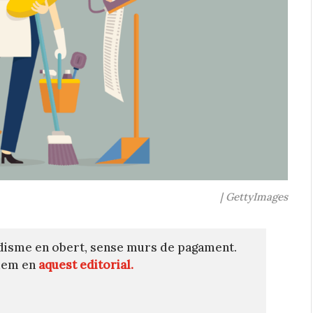
| GettyImages
disme en obert, sense murs de pagament.
quem en
aquest editorial.