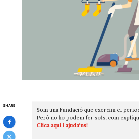
SHARE
Som una Fundació que exercim el perio
Però no ho podem fer sols, com expli
Clica aquí i ajuda'ns!