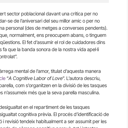
ert sector poblacional davant una crítica per no
dar-se de l’aniversari del seu millor amic o per no
ema personal (des de metges a converses pendents).
a que, normalment, ens preocupem abans, o tinguem
üestions. El fet d’assumir el rol de cuidadores dins
ls fa que la banda sonora de la nostra vida apel·li
ontrolat”.
 càrrega mental de l’amor, titulat d’aquesta manera
cle
“
A Cognitive Labor of Love
”. L’autora descriu,
arella, com s’organitzen en la divisió de les tasques
 n’assumeix més que la seva parella masculina.
la desigualtat en el repartiment de les tasques
gualtat cognitiva prèvia. El procés d’identificació de
ió i revisió tendeix habitualment a ser assumit per les