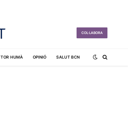
COL·LABORA
CTOR HUMÀ
OPINIÓ
SALUT BCN