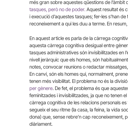
més gran sobre aquestes qüestions de l’àmbit d
tasques, però no de poder.
Aquest resultat és cur
i execució d’aquestes tasques; fer-les s’han de f
reconeixement a qui les duu a terme. En resum, s
En aquest article es parla de la càrrega cogniti
aquesta càrrega cognitiva desigual entre gènere
tasques administratives són invisibilitzades en l’
nivell jeràrquic que els homes, són habitualmen
notes, convocar reunions o redactar missatges,
En canvi, són els homes qui, normalment, prene
tenen més visibilitat. El problema no és la divisi
per gènere
. De fet, el problema és que aquest
feminitzades i invisibilitzades, ja que no tenen 
càrrega cognitiva de les relacions personals es 
segueix el seu ritme (la casa, la feina, la vida 
dona) que, sense rebre’n cap reconeixement, pen
diàriament.