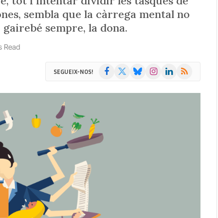
, tot i intentar dividir les tasques de
ones, sembla que la càrrega mental no
x, gairebé sempre, la dona.
s Read
Facebook
X
Bluesky
Instagram
LinkedIn
RSS
SEGUEIX-NOS!
(Twitter)