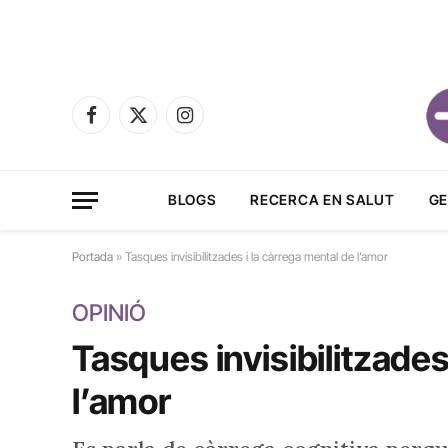
Facebook
X
Instagram
(Twitter)
BLOGS
RECERCA EN SALUT
GE
Portada
»
Tasques invisibilitzades i la càrrega mental de l’amor
OPINIÓ
Tasques invisibilitzades
l’amor