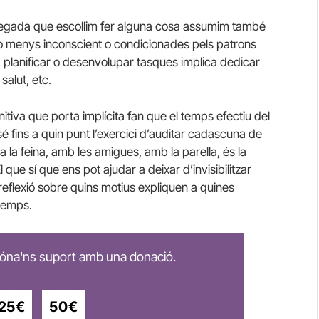
vegada que escollim fer alguna cosa assumim també
 o menys inconscient o condicionades pels patrons
, planificar o desenvolupar tasques implica dedicar
salut, etc.
itiva que porta implícita fan que el temps efectiu del
é fins a quin punt l’exercici d’auditar cadascuna de
 a la feina, amb les amigues, amb la parella, és la
que sí que ens pot ajudar a deixar d’invisibilitzar
 reflexió sobre quins motius expliquen a quines
 temps.
 dóna'ns suport amb una donació.
25€
50€