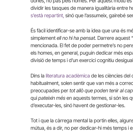
dones, no pas pels homes. Per aquest motiu es
dividir les tasques de manera igualitària entre
s’està repartint,
sinó que l’assumeix, gairebé se
És fàcil identificar-se amb la idea que una és mé
simplement
ell no hi ha pensat.
Darrere aquest “
mencionada. El fet de poder permetre’s no pen
els homes, en general, puguin dedicar més espa
divisió de temps i d’un exercici cognitiu desigua
Dins la
literatura acadèmica
de les ciències del
habitualment, solen sentir que van més a corre
preocupades per
tot allò que poden tenir al ca
qui
pateixin més
en aquests termes, si són les 
d’executar-les, sinó havent de gestionar-les.
Tot i que la càrrega mental la portin elles, alg
mútua, és a dir, no per dedicar-hi més temps i 