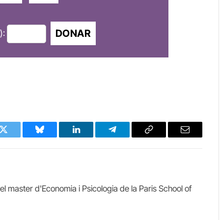
DONAR
):
k
Twitter
Bluesky
LinkedIn
Telegram
Copy
Email
Link
el master d'Economia i Psicologia de la Paris School of