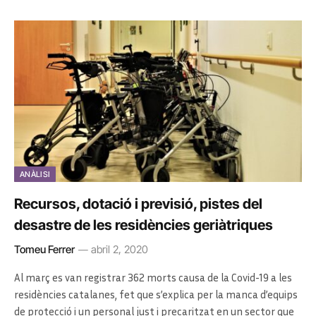
ANÀLISI
Recursos, dotació i previsió, pistes del
desastre de les residències geriàtriques
Tomeu Ferrer
abril 2, 2020
Al març es van registrar 362 morts causa de la Covid-19 a les
residències catalanes, fet que s’explica per la manca d’equips
de protecció i un personal just i precaritzat en un sector que