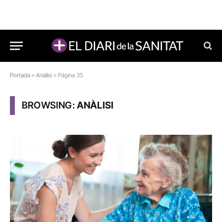
Portada
»
Anàlisi
»
Página 35
BROWSING:
ANÀLISI