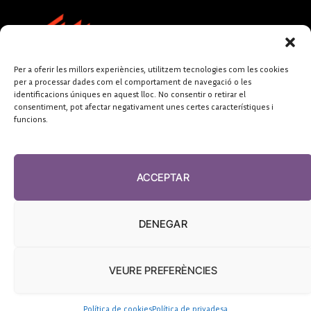
Per a oferir les millors experiències, utilitzem tecnologies com les cookies
per a processar dades com el comportament de navegació o les
identificacions úniques en aquest lloc. No consentir o retirar el
consentiment, pot afectar negativament unes certes característiques i
funcions.
FUNDACIÓ
PERIODISME
ACCEPTAR
PLURAL
DENEGAR
VEURE PREFERÈNCIES
El Diari de la Sanitat, 2026
Política de cookies
Política de privadesa