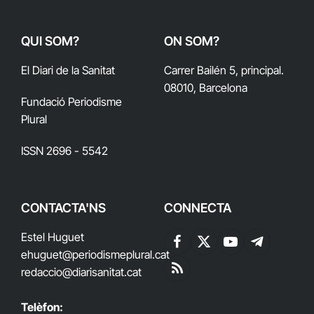
QUI SOM?
ON SOM?
El Diari de la Sanitat
Carrer Bailén 5, principal.
08010, Barcelona
Fundació Periodisme
Plural
ISSN 2696 - 5542
CONTACTA'NS
CONNECTA
Estel Huguet
Facebook
X
YouTube
Telegram
ehuguet
@periodismeplural.cat
(Twitter)
redaccio@diarisanitat.cat
RSS
Telèfon: