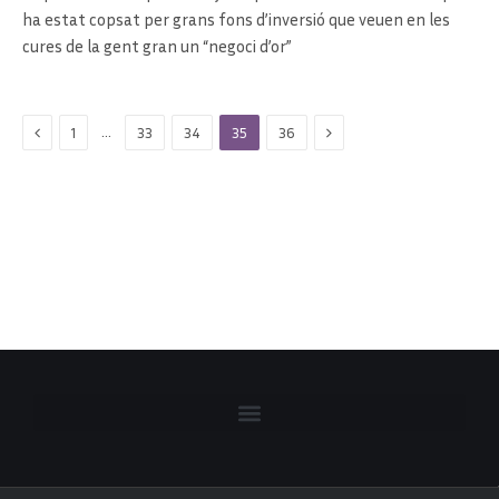
ha estat copsat per grans fons d’inversió que veuen en les
cures de la gent gran un “negoci d’or”
Previous
Next
…
1
33
34
35
36