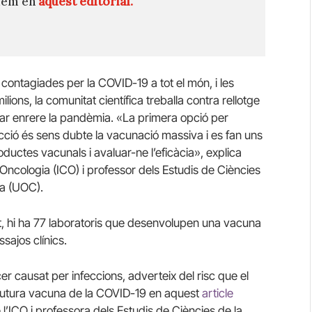
quem en
aquest editorial.
 contagiades per la COVID-19 a tot el món, i les
ons, la comunitat científica treballa contra rellotge
r enrere la pandèmia. «La primera opció per
ecció és sens dubte la vacunació massiva i es fan uns
ductes vacunals i avaluar-ne l’eficàcia», explica
d’Oncologia (ICO) i professor dels Estudis de Ciències
ya (UOC).
ut, hi ha 77 laboratoris que desenvolupen una vacuna
ssajos clínics.
r causat per infeccions, adverteix del risc que el
futura vacuna de la COVID-19 en aquest
article
CO i professora dels Estudis de Ciències de la