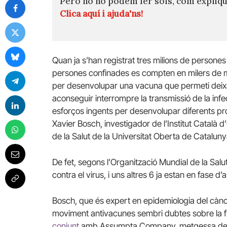
Però no ho podem fer sols, com expli
Clica aquí i ajuda'ns!
Quan ja s’han registrat tres milions de persones
persones confinades es compten en milers de mili
per desenvolupar una vacuna que permeti deixa
aconseguir interrompre la transmissió de la inf
esforços ingents per desenvolupar diferents pro
Xavier Bosch, investigador de l’Institut Català 
de la Salut de la Universitat Oberta de Catalun
De fet, segons l’Organització Mundial de la Sal
contra el virus, i uns altres 6 ja estan en fase d’a
Bosch, que és expert en epidemiologia del cànce
moviment antivacunes sembri dubtes sobre la 
conjunt
amb Assumpta Company, metgessa de l’I