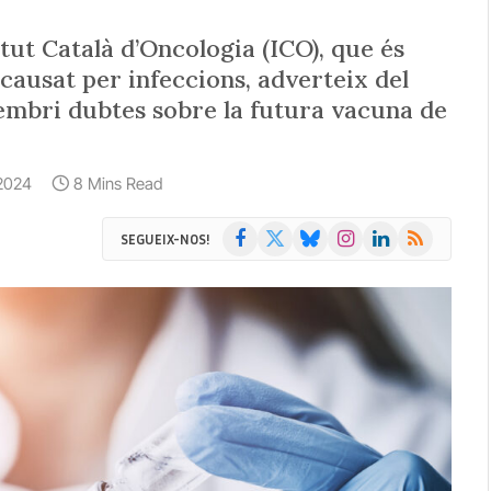
itut Català d’Oncologia (ICO), que és
causat per infeccions, adverteix del
embri dubtes sobre la futura vacuna de
 2024
8 Mins Read
Facebook
X
Bluesky
Instagram
LinkedIn
RSS
SEGUEIX-NOS!
(Twitter)