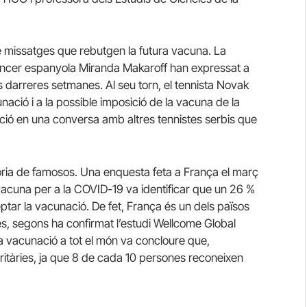
e missatges que rebutgen la futura vacuna. La
fluencer espanyola Miranda Makaroff han expressat a
es darreres setmanes. Al seu torn, el tennista Novak
nació i a la possible imposició de la vacuna de la
ició en una conversa amb altres tennistes serbis que
oria de famosos. Una enquesta feta a França el març
vacuna per a la COVID-19 va identificar que un 26 %
ptar la vacunació. De fet, França és un dels països
s, segons ha confirmat l’estudi Wellcome Global
la vacunació a tot el món va concloure que,
ritàries, ja que 8 de cada 10 persones reconeixen