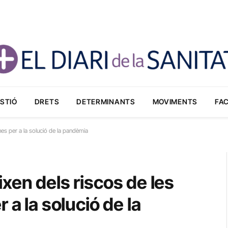
STIÓ
DRETS
DETERMINANTS
MOVIMENTS
FA
nes per a la solució de la pandèmia
xen dels riscos de les
 a la solució de la