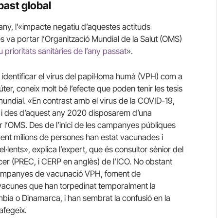
bast global
ny, l’«impacte negatiu d’aquestes actituds
va portar l’Organització Mundial de la Salut (OMS)
 prioritats sanitàries de l’any passat
».
a identificar el virus del papil·loma humà (VPH) com a
ter, coneix molt bé l’efecte que poden tenir les tesis
mundial. «En contrast amb el virus de la COVID-19,
s, i des d’aquest any 2020 disposarem d’una
 l’OMS. Des de l’inici de les campanyes públiques
nt milions de persones han estat vacunades i
l·lents», explica l’expert, que és consultor sènior del
er (PREC, i CERP en anglès) de l’ICO. No obstant
 campanyes de vacunació VPH, foment de
tivacunes que han torpedinat temporalment la
bia o Dinamarca, i han sembrat la confusió en la
afegeix.