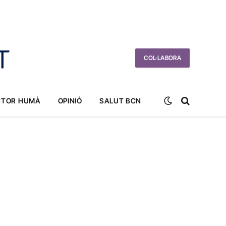
COL·LABORA
CTOR HUMÀ
OPINIÓ
SALUT BCN