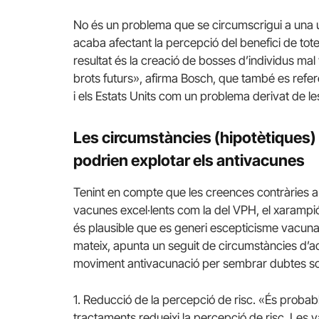
No és un problema que se circumscrigui a una 
acaba afectant la percepció del benefici de tote
resultat és la creació de bosses d’individus mal
brots futurs», afirma Bosch, que també es refer
i els Estats Units com un problema derivat de le
Les circumstàncies (hipotètiques)
podrien explotar els antivacunes
Tenint en compte que les creences contràries a la 
vacunes excel·lents com la del VPH, el xarampió,
és plausible que es generi escepticisme vacunal
mateix, apunta un seguit de circumstàncies d’aq
moviment antivacunació per sembrar dubtes so
1. Reducció de la percepció de risc. «És probab
tractaments redueixi la percepció de risc. Les