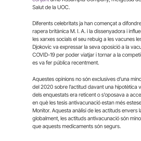
Salut de la UOC.
Diferents celebritats ja han començat a difondr
rapera britànica M. I. A. i la dissenyadora i in
les xarxes socials el seu rebuig a les vacunes l
Djokovic va expressar la seva oposició a la vacu
COVID-19 per poder viatjar i tornar a la compet
es va fer pública recentment.
Aquestes opinions no són exclusives d’una min
del 2020 sobre l’actitud davant una hipotètica 
dels enquestats era reticent o s’oposava a acce
en què les tesis antivacunació estan més estese
Monitor. Aquesta anàlisi de les actituds envers 
globalment, les actituds antivacunació són mino
que aquests medicaments són segurs.