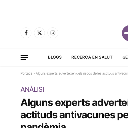
Facebook
X
Instagram
(Twitter)
BLOGS
RECERCA EN SALUT
GE
Portada
»
Alguns experts adverteixen dels riscos de les actituds antivacu
ANÀLISI
Alguns experts advertei
actituds antivacunes per
pandèmia