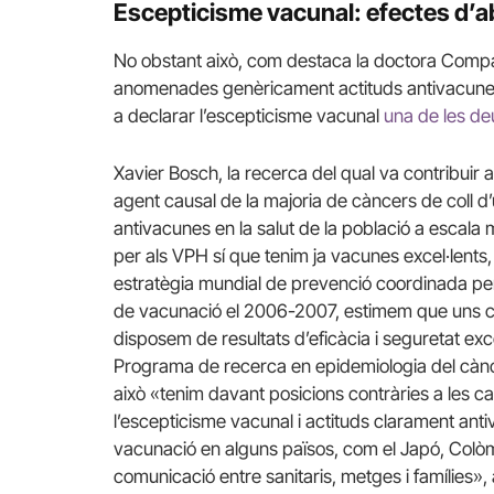
Escepticisme vacunal: efectes d’a
No obstant això, com destaca la doctora Compa
anomenades genèricament actituds antivacunes 
a declarar l’escepticisme vacunal
una de les deu
Xavier Bosch, la recerca del qual va contribuir 
agent causal de la majoria de càncers de coll d’ú
antivacunes en la salut de la població a escala 
per als VPH sí que tenim ja vacunes excel·lent
estratègia mundial de prevenció coordinada per
de vacunació el 2006-2007, estimem que uns ce
disposem de resultats d’eficàcia i seguretat exce
Programa de recerca en epidemiologia del cànc
això «tenim davant posicions contràries a les
l’escepticisme vacunal i actituds clarament an
vacunació en alguns països, com el Japó, Colòm
comunicació entre sanitaris, metges i famílies», 