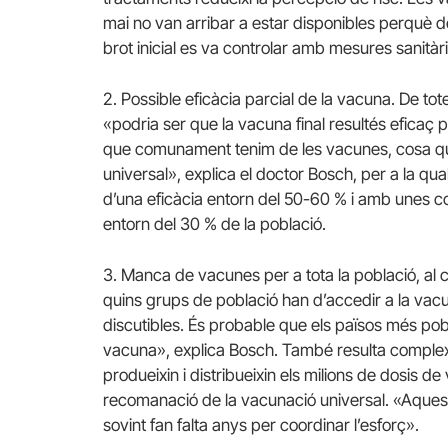
mai no van arribar a estar disponibles perquè de
brot inicial es va controlar amb mesures sanitàri
2. Possible eficàcia parcial de la vacuna. De to
«podria ser que la vacuna final resultés eficaç 
que comunament tenim de les vacunes, cosa que
universal», explica el doctor Bosch, per a la qu
d’una eficàcia entorn del 50-60 % i amb unes 
entorn del 30 % de la població.
3. Manca de vacunes per a tota la població, al 
quins grups de població han d’accedir a la vacuna
discutibles. És probable que els països més pobr
vacuna», explica Bosch. També resulta complexa
produeixin i distribueixin els milions de dosis de
recomanació de la vacunació universal. «Aqueste
sovint fan falta anys per coordinar l’esforç».