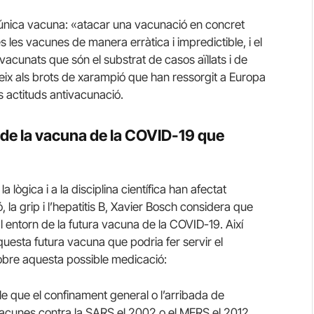
única vacuna: «atacar una vacunació en concret
s les vacunes de manera erràtica i impredictible, i el
 vacunats que són el substrat de casos aïllats i de
eix als brots de xarampió que han ressorgit a Europa
s actituds antivacunació.
 de la vacuna de la COVID-19 que
lògica i a la disciplina científica han afectat
 la grip i l’hepatitis B, Xavier Bosch considera que
 entorn de la futura vacuna de la COVID-19. Així
uesta futura vacuna que podria fer servir el
bre aquesta possible medicació:
le que el confinament general o l’arribada de
 vacunes contra la SARS el 2002 o el MERS el 2012