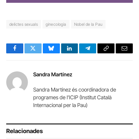
delictes sexuals
ginecologia
Nobel de la Pau
Facebook
Twitter
Bluesky
LinkedIn
Telegram
Copy
Email
Link
Sandra Martínez
Sandra Martínez és coordinadora de
programes de l’ICIP (Institut Català
Internacional per la Pau)
Relacionades