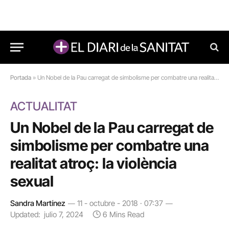
Portada
»
Un Nobel de la Pau carregat de simbolisme per combatre una realitat atroç: la violència sexual
ACTUALITAT
Un Nobel de la Pau carregat de
simbolisme per combatre una
realitat atroç: la violència
sexual
Sandra Martínez
11 - octubre - 2018 · 07:37
Updated:
julio 7, 2024
6 Mins Read