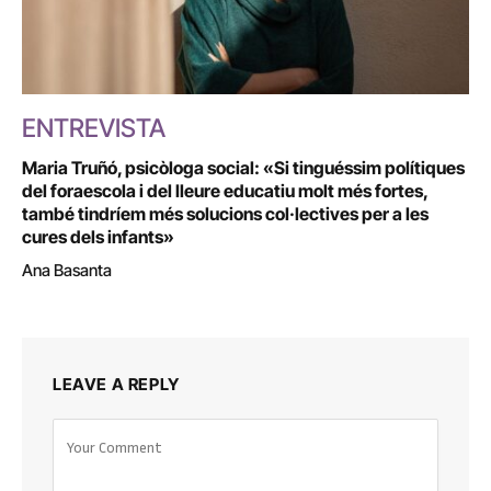
ENTREVISTA
Maria Truñó, psicòloga social: «Si tinguéssim polítiques
del foraescola i del lleure educatiu molt més fortes,
també tindríem més solucions col·lectives per a les
cures dels infants»
Ana Basanta
LEAVE A REPLY