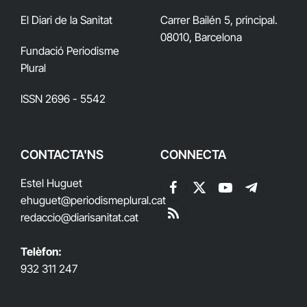
El Diari de la Sanitat
Carrer Bailén 5, principal.
08010, Barcelona
Fundació Periodisme
Plural
ISSN 2696 - 5542
CONTACTA'NS
CONNECTA
Estel Huguet
Facebook
X
YouTube
Telegram
ehuguet
@periodismeplural.cat
(Twitter)
redaccio@diarisanitat.cat
RSS
Telèfon:
932 311 247