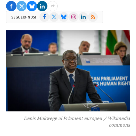
Facebook
X
Bluesky
Instagram
LinkedIn
RSS
SEGUEIX-NOS!
(Twitter)
Denis Mukwege al Prlament europeu / Wikimedia
commons