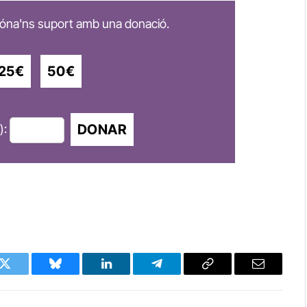
 dóna'ns suport amb una donació.
25€
50€
DONAR
):
k
Twitter
Bluesky
LinkedIn
Telegram
Copy
Email
Link