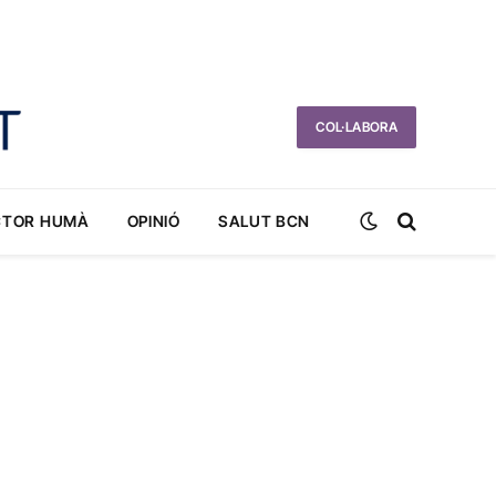
COL·LABORA
CTOR HUMÀ
OPINIÓ
SALUT BCN