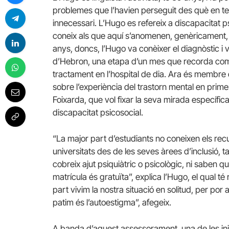
problemes que l’havien perseguit des què en t
innecessari. L’Hugo es refereix a discapacitat 
coneix als que aquí s’anomenen, genèricament,
anys, doncs, l’Hugo va conèixer el diagnòstic i v
d’Hebron, una etapa d’un mes que recorda com “
tractament en l’hospital de dia. Ara és membre 
sobre l’experiència del trastorn mental en prime
Foixarda, que vol fixar la seva mirada específica
discapacitat psicosocial.
“La major part d’estudiants no coneixen els rec
universitats des de les seves àrees d’inclusió,
cobreix ajut psiquiàtric o psicològic, ni saben q
matrícula és gratuïta”, explica l’Hugo, el qual 
part vivim la nostra situació en solitud, per por
patim és l’autoestigma”, afegeix.
A banda d’aquest assessorament, una de les ini