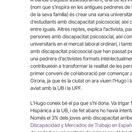
(nom que s’inspira en les antigues pedreres de M
de la seva família) és crear una xarxa universi
d’estudiants amb discapacitat psicosocial, així
entre iguals. Altres reptes, explica l’activista, 
persones amb discapacitat psicosocial, així com 
universitaris en el mercat laboral ordinari, i t
amb discapacitat psicosocial que han passat pe
una pedrera d’activistes formats intel·lectualme
contribueixin a transformar la realitat de les p
primer conveni de col·laboració per començar a 
Girona, ja que és la ciutat on ara viuen l’Hugo i
aviat amb la UB i la UPF.
L’Hugo coneix bé el pa que s’hi dona. Va trigar 1
Hispànica a la UB, i de fet abans ho havia inte
Només el 3% dels joves amb discapacitat arriben
Discapacidad y Mercados de Trabajo en Españ