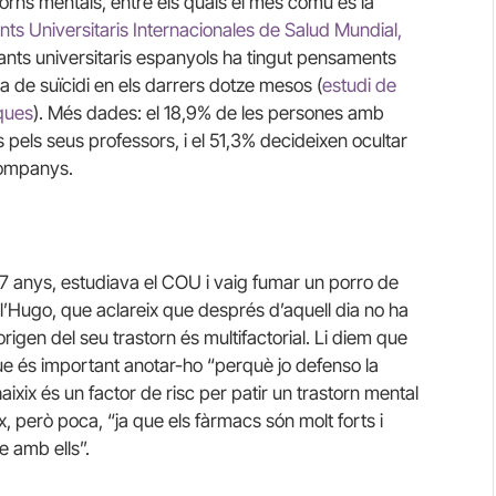
torns mentals, entre els quals el més comú és la
nts Universitaris Internacionales de Salud Mundial,
iants universitaris espanyols ha tingut pensaments
va de suïcidi en els darrers dotze mesos (
estudi de
iques
). Més dades: el 18,9% de les persones amb
 pels seus professors, i el 51,3% decideixen ocultar
 companys.
 17 anys, estudiava el COU i vaig fumar un porro de
 l’Hugo, que aclareix que després d’aquell dia no ha
origen del seu trastorn és multifactorial. Li diem que
 que és important anotar-ho “perquè jo defenso la
aixix és un factor de risc per patir un trastorn mental
x, però poca, “ja que els fàrmacs són molt forts i
e amb ells”.