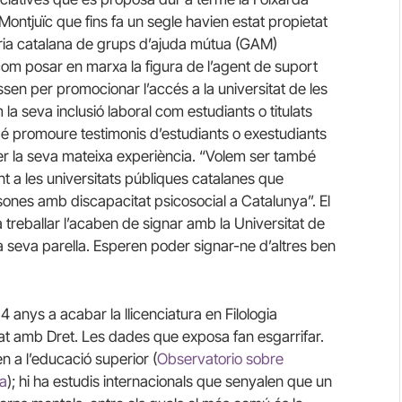
ontjuïc que fins fa un segle havien estat propietat
tària catalana de grups d’ajuda mútua (GAM)
 com posar en marxa la figura de l’agent de suport
passen per promocionar l’accés a la universitat de les
la seva inclusió laboral com estudiants o titulats
ambé promoure testimonis d’estudiants o exestudiants
r la seva mateixa experiència. “Volem ser també
nt a les universitats públiques catalanes que
ersones amb discapacitat psicosocial a Catalunya”. El
treballar l’acaben de signar amb la Universitat de
 la seva parella. Esperen poder signar-ne d’altres ben
4 anys a acabar la llicenciatura en Filologia
ntat amb Dret. Les dades que exposa fan esgarrifar.
 a l’educació superior (
Observatorio sobre
a
); hi ha estudis internacionals que senyalen que un