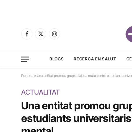
Facebook
X
Instagram
(Twitter)
BLOGS
RECERCA EN SALUT
GE
Portada
»
Una entitat promou grups d’ajuda mútua entre estudiants unive
ACTUALITAT
Una entitat promou gru
estudiants universitari
mental