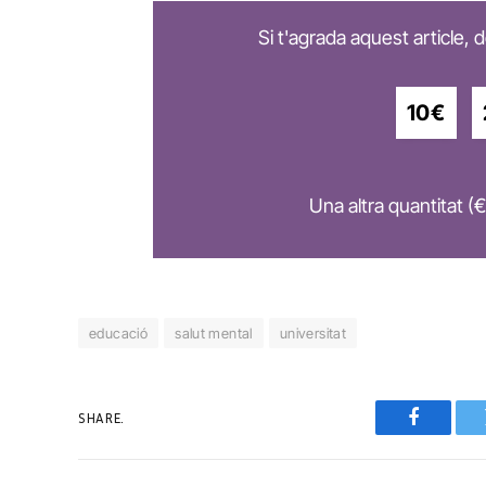
Si t'agrada aquest article,
10€
Una altra quantitat (€
educació
salut mental
universitat
SHARE.
Faceboo