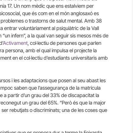
enia 17. Un nom mèdic que ens estalviem per
psicosocial, que és com en el món anglosaxó es
 problemes o trastorns de salut mental. Amb 38
a entrar voluntàriament al psiquiàtric de la Vall
un infern”, a la qual van seguir sis mesos més de
d’
Activament
, col·lectiu de persones que parlen
ra persona, amb el qual impulsa el projecte la
ment en el col·lectiu d’estudiants universitaris amb
ursos i les adaptacions que posen al seu abast les
 tampoc saben que l’assegurança de la matrícula
ue a partir d’un grau del 33% de discapacitat la
té reconegut un grau del 65%. “Però és que la major
 a ser rebutjats o discriminats; una de les coses que
ciatives que es proposa dur a terme la Foixarda