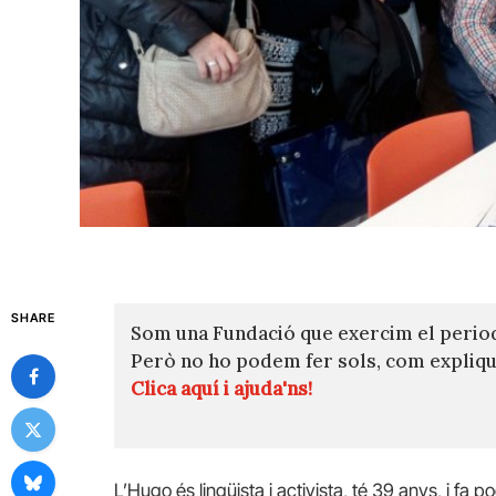
SHARE
Som una Fundació que exercim el perio
Però no ho podem fer sols, com expli
Clica aquí i ajuda'ns!
L’Hugo és lingüista i activista, té 39 anys, i fa