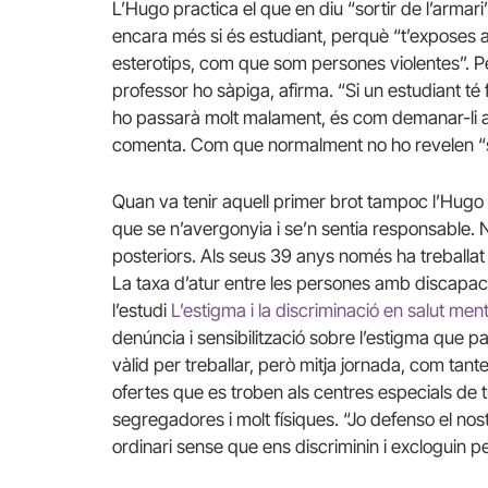
L’Hugo practica el que en diu “sortir de l’armar
encara més si és estudiant, perquè “t’exposes a 
esterotips, com que som persones violentes”. Pe
professor ho sàpiga, afirma. “Si un estudiant té fò
ho passarà molt malament, és com demanar-li a 
comenta. Com que normalment no ho revelen “só
Quan va tenir aquell primer brot tampoc l’Hugo v
que se n’avergonyia i se’n sentia responsable. 
posteriors. Als seus 39 anys només ha treballat 
La taxa d’atur entre les persones amb discapaci
l’estudi
L’estigma i la discriminació en salut ment
denúncia i sensibilització sobre l’estigma que 
vàlid per treballar, però mitja jornada, com tan
ofertes que es troben als centres especials de tr
segregadores i molt físiques. “Jo defenso el nost
ordinari sense que ens discriminin i excloguin pe