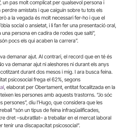
i”, un pas molt complicat per qualsevol persona i
perdre amistats i que caiguin sobre tu tots els
rò a la vegada és molt necessari fer-ho i que el
bia social o ansietat, i li fan fer una presentació oral,
una persona en cadira de rodes que salti”,
n pocs els qui acaben la carrera”.
a demanar ajut. Al contrari, el record que en té és
No va demanar ajut ni aleshores ni durant els anys
cotitzant durant dos mesos i mig. I ara busca feina.
tat psicosocial frega el 62%, segons
al
, elaborat per Obertament, entitat focalitzada en la
pateixen les persones amb aquests trastorns. “Jo sóc
tes persones”, diu l’Hugo, que considera que les
eball “són un tipus de feina infraqüalificades,
re dret –subratllat– a treballar en el mercat laboral
r tenir una discapacitat psicosocial”.