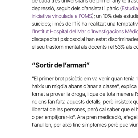
de cada tres universitaris de primer any té tras
depressió, seguit dels d’ansietat i pànic (
Estudia
iniciativa vinculada a l’OMS
); un 10% dels estud
suïcides; i més de l’1% ha realitzat una temptati
l’Institut Hospital del Mar d’Investigacions Mèd
discapacitat psicosocial han estat discriminades
el seu trastorn mental als docents i el 53% als
“Sortir de l’armari”
“El primer brot psicòtic em va venir quan tenia
haixix un migdia abans d’anar a classe”, explica
tornat a provar la droga, i que de tota manera l’
no ens fan falta aquests detalls, però insisteix
llibertat de les persones, però cal saber que el h
o per empitjorar-lo”. Ara pren medicació, afegei
t’anul·len, per això tinc símptomes però puc viur